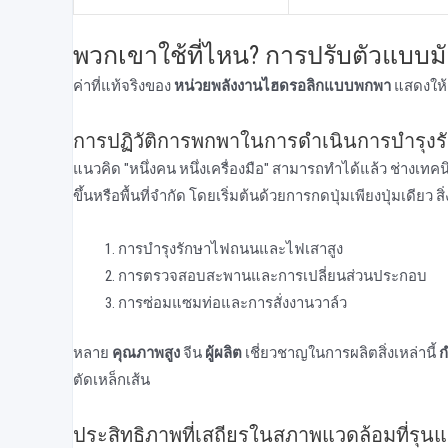
พวกเขาใช้ที่ไหน? การปรับตัวแบบมั
ค่าที่แท้จริงของ
หน่วยพลังงานไฮดรอลิกแบบพกพา
แสดงให้
การปฏิวัติการพกพาในการดําเนินการบํารุงร
แนวคิด "หนึ่งคน หนึ่งเครื่องมือ" สามารถทําได้แล้ว ช่าง
ขึ้นหรือพื้นที่จํากัด โดยเริ่มต้นด้วยการกดปุ่มเพียงปุ่มเดียว
การบํารุงรักษาไฟถนนและไฟเสาสูง
การตรวจสอบสะพานและการเปลี่ยนส่วนประกอบ
การซ่อมแซมท่อและการสั่งงานวาล์ว
หลาย
คุณภาพสูง
จีน
ผู้ผลิต
เชี่ยวชาญในการผลิตสิ่งเหล่านี้
ก
ตัดเหล็กเส้น
ประสิทธิภาพที่เสถียรในสภาพแวดล้อมที่รุน