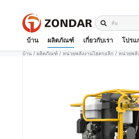
ข้าม
ไป
ที่
เนื้อหา
บ้าน
ผลิตภัณฑ์
เกี่ยวกับเรา
โปรแก
บ้าน
/
ผลิตภัณฑ์
/
หน่วยพลังงานไฮดรอลิก
/
หน่วยพล