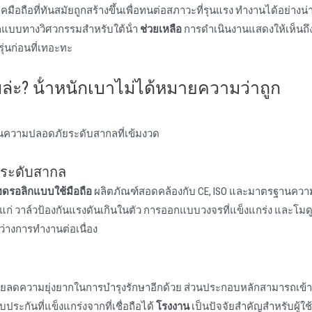
คมือถือที่ทันสมัยถูกสร้างขึ้นเพื่อทนต่อสภาวะที่รุนแรง ทํางานได้อย่างน่า
ออกแบบทางวิศวกรรมสําหรับใต้น้ํา
ช่วยเหลือ
การดําเนินงานแสดงให้เห็นถึ
ุ่นก่อนที่เทอะทะ
? น้ําหนักเบาไม่ได้หมายความว่าถูก
านความปลอดภัยระดับสากลที่เข้มงวด
ระดับสากล
ฮดรอลิกแบบใช้มือถือ
ผลิตภัณฑ์สอดคล้องกับ CE, ISO และมาตรฐานคว
 ได้แก่ วาล์วป้องกันแรงดันเกินในตัว การออกแบบวงจรที่แข็งแกร่ง และโม
่างการทํางานต่อเนื่อง
ช่วยลดความยุ่งยากในการบํารุงรักษาอีกด้วย ส่วนประกอบหลักสามารถเข้
ะกันที่แข็งแกร่งจากที่เชื่อถือได้
โรงงาน
เป็นปัจจัยสําคัญสําหรับผู้ใช