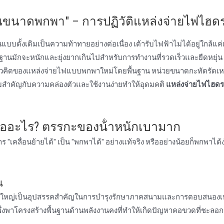
านขนาดพกพา" – การปฏิวัติแหล่งจ่ายไฟไฮด
แบบดั้งเดิมเป็นความท้าทายอย่างต่อเนื่อง เต้ารับไฟฟ้าไม่ได้อยู่ใกล้แค่เ
กจะหนักและยุ่งยากเกินไปสําหรับการทํางานที่รวดเร็วและยืดหยุ่น นี่ค
วคิดของแหล่งจ่ายไฟแบบพกพาใหม่โดยพื้นฐาน หน่วยขนาดกะทัดรัดเหล่
มสําคัญกับความคล่องตัวและใช้งานง่ายทําให้อุดมคติ
แหล่งจ่ายไฟไฮดร
ออะไร? ตรรกะของน้ําหนักเบามาก
คลื่อนย้ายได้" เป็น "พกพาได้" อย่างแท้จริง หรืออย่างน้อยก็พกพาได้
น
ดใหญ่เป็นอุปสรรคสําคัญในการบํารุงรักษาภาคสนามและการตอบสนองเ
พึ่งพาโครงสร้างพื้นฐานด้านพลังงานคงที่ทําให้เกิดปัญหาคอขวดที่ชะลอก