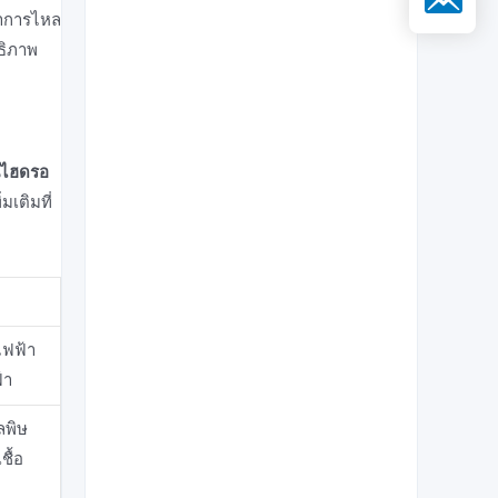
ตราการไหล
ธิภาพ
นไฮดรอ
มเติมที่
บไฟฟ้า
้า
ลพิษ
ชื้อ