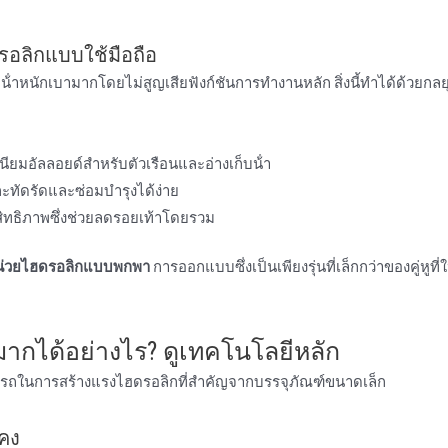
อลิกแบบใช้มือถือ
ี่น้ําหนักเบามากโดยไม่สูญเสียฟังก์ชันการทํางานหลัก สิ่งนี้ทําได้ด้วยกลย
เนียมอัลลอยด์สําหรับตัวเรือนและอ่างเก็บน้ํา
ะทัดรัดและซ่อมบํารุงได้ง่าย
ิทธิภาพซึ่งช่วยลดรอยเท้าโดยรวม
น่วยไฮดรอลิกแบบพกพา
การออกแบบซึ่งเป็นเพียงรุ่นที่เล็กกว่าของคู่หูที่
ากได้อย่างไร? ดูเทคโนโลยีหลัก
ามารถในการสร้างแรงไฮดรอลิกที่สําคัญจากบรรจุภัณฑ์ขนาดเล็ก
นคง