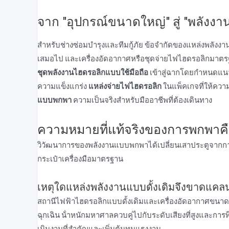
จาก "อุปกรณ์ขนาดใหญ่" สู่ "พลังง
สําหรับช่างซ่อมบํารุงและทีมกู้ภัย ข้อจํากัดของแหล่งพลังงาน
เสมอไป และเครื่องอัดอากาศหรือชุดจ่ายไฟไฮดรอลิกมาตรฐานมั
ชุดพลังงานไฮดรอลิกแบบใช้มือถือ
เข้าสู่ฉากโดยกําหนดแน
ความแข็งแกร่ง
แหล่งจ่ายไฟไฮดรอลิก
ในแพ็คเกจที่ให้ควา
แบบพกพา
ความเป็นจริงสําหรับมืออาชีพที่ต้องเดินทาง
ความหมายที่แท้จริงของการพกพาคื
วิวัฒนาการของพลังงานแบบพกพาได้เปลี่ยนเสาประตูจากการ "เ
กระเป๋าเครื่องมือมาตรฐาน
เหตุใดแหล่งพลังงานแบบดั้งเดิมจึงขาดแคล
สถานีไฟฟ้าไฮดรอลิกแบบดั้งเดิมและเครื่องอัดอากาศขนา
ฉุกเฉิน น้ําหนักมหาศาลควบคู่ไปกับระดับเสียงที่สูงและการ