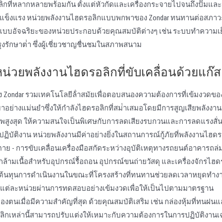
ิกที่หลากหลายพร้อมกัน ตั้งแต่หัวกัดและเครื่องกระจายไปจนถึงปั๊มแล
ที่แข็งแรง หน่วยพลังงานไฮดรอลิกแบบพกพาของ Zondar ทนทานต่อสภาวะ
อกแบบอัจฉริยะของหน่วยประกอบด้วยคุณสมบัติต่างๆ เช่น ระบบทําความเย็
รักษาต่ํา ซึ่งผู้เชี่ยวชาญชื่นชมในสภาพสนาม
น่วยพลังงานไฮดรอลิกที่ขับเคลื่อนด้วยแก๊ส
Zondar รวมเทคโนโลยีล้ําสมัยเพื่อตอบสนองความต้องการที่เข้มงวดของ
าอย่างแม่นยําซึ่งให้กําลังไฮดรอลิกที่สม่ําเสมอโดยมีการสูญเสียพลังงานน
ทธิภาพสูงสุด ให้ความสนใจเป็นพิเศษกับการลดเสียงรบกวนและการลดแรงสั่
ฏิบัติงาน หน่วยพลังงานมีค่าอย่างยิ่งในสถานการณ์กู้ภัยที่พลังงานไฮดรอ
ย - การขับเคลื่อนเครื่องมือสกัดระหว่างอุบัติเหตุทางรถยนต์อาคารถล
ามเนื้อสําหรับอุปกรณ์รื้อถอน อุปกรณ์ขนถ่ายวัสดุ และเครื่องจักรไฮด
ต้นทุนการดําเนินงานในขณะที่โครงสร้างที่ทนทานช่วยลดเวลาหยุดทําง
ังงานแต่ละหน่วยผ่านการทดสอบอย่างเข้มงวดเพื่อให้เป็นไปตามมาตรฐาน
องตนเมื่อมีความสําคัญที่สุด ด้วยคุณสมบัติเสริม เช่น กล่องหุ้มที่ทนฝ
อลิกเหล่านี้สามารถปรับแต่งให้เหมาะกับความต้องการในการปฏิบัติงานเ