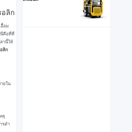
รอลิก
อื้อม
ือที่ที่
านี้ให้
อลิก
ง่ายใน
หตุ
ารดํา