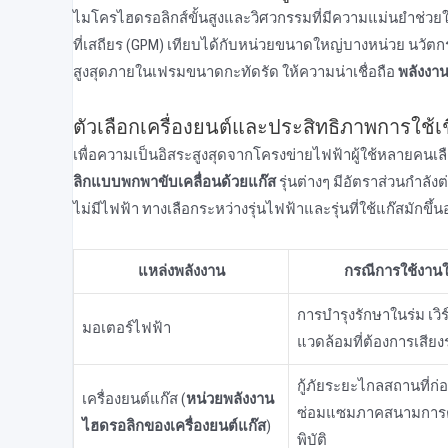
ไมโครไฮดรอลิกส์ขั้นสูงและวิศวกรรมที่มีความแม่นยําช่วย
ที่เสถียร (GPM) เทียบได้กับหน่วยขนาดใหญ่บางหน่วย นวั
สูงสุดภายในเฟรมขนาดกะทัดรัด ให้ความน่าเชื่อถือ
พลังงา
ตัวเลือกเครื่องยนต์และประสิทธิภาพการใช้เชื
เพื่อความเป็นอิสระสูงสุดจากโครงข่ายไฟฟ้าผู้ใช้หลายคนเล
ลิกแบบพกพาขับเคลื่อนด้วยแก๊ส
รุ่นต่างๆ มีอัตราส่วนกําลัง
ไม่มีไฟฟ้า ทางเลือกระหว่างรุ่นไฟฟ้าและรุ่นที่ใช้แก๊สมักข
แหล่งพลังงาน
กรณีการใช้งานใ
การบํารุงรักษาในร่ม เว
มอเตอร์ไฟฟ้า
แวดล้อมที่ต้องการเสียง
กู้ภัยระยะไกลสถานที่ก่
เครื่องยนต์แก๊ส (
หน่วยพลังงาน
ซ่อมแซมภาคสนามการต
ไฮดรอลิกของเครื่องยนต์แก๊ส
)
พิบัติ