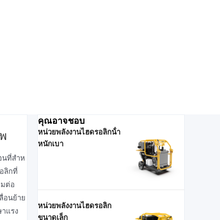
คุณอาจชอบ
หน่วยพลังงานไฮดรอลิกน้ํา
ีพ
หนักเบา
นที่สําห
ลิกที่
อมต่อ
ื่อนย้าย
หน่วยพลังงานไฮดรอลิก
กษาแรง
ขนาดเล็ก