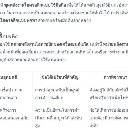
ให้
ชุดพลังงานไฮดรอลิกแบบใช้มือถือ
เพื่อให้ได้แรงดันสูง (PSI) และอั
ตกรรมในการออกแบบปั๊มและพลศาสตร์ของไหลช่วยให้มั่นใจได้ว่าประสิท
นไฮดรอลิกแบบพกพา
สําหรับเครื่องมือที่หลากหลาย
้อเพลิง
ือกใช้
หน่วยพลังงานไฮดรอลิกของเครื่องยนต์แก๊ส
. เหล่านี้
หน่วยพลังงา
ต่อน้ําหนักที่ยอดเยี่ยม และเหมาะสําหรับสถานที่ห่างไกลหรือการทํางานเพิ่
ึ้นอยู่กับสภาพแวดล้อมการใช้งานเฉพาะ
นอุดมคติ
ข้อได้เปรียบที่สําคัญ
การพิจารณา
ิร์กช็อป สภาพ
การปล่อยมลพิษเป็นศูนย์
ต้องอยู่ใกล้กับเต้ารั
รบกวนต่ํา
การทํางานเงียบ
หรือเครื่องกําเนิดไฟฟ
อสร้างการ
ความเป็นอิสระในการดํา
ก่อให้เกิดการปล่อยม
อบสนองต่อภัย
เนินงานที่สมบูรณ์กําลังขับ
และต้องมีการจัดการเ
สูง
เพลิง