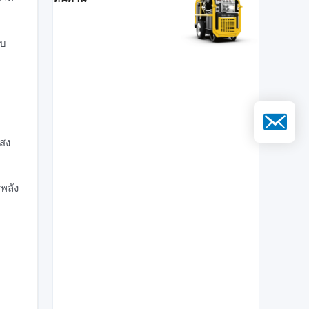
บบ
อีเมล
แสง
พลัง