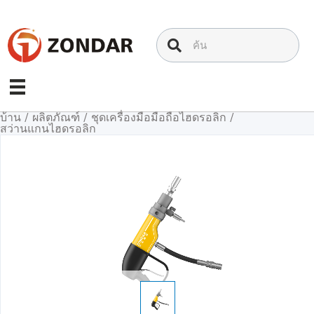
ข้าม
ไป
ที่
เนื้อหา
บ้าน
/
ผลิตภัณฑ์
/
ชุดเครื่องมือมือถือไฮดรอลิก
/
สว่านแกนไฮดรอลิก