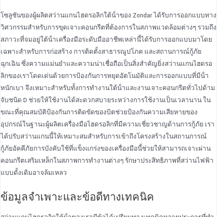
โซลูชันของผู้ผลิตสว่านแกนไฮดรอลิกใต้น้ําของ Zondar ได้รับการออกแบบทาง
วิศวกรรมสําหรับการขุดเจาะคอนกรีตที่ต้องการในสภาพแวดล้อมต่างๆ รวมถึง
สภาวะที่จมอยู่ใต้น้ําเครื่องมือระดับมืออาชีพเหล่านี้ได้รับการออกแบบมาโดย
เฉพาะสําหรับการก่อสร้าง การติดตั้งสาธารณูปโภค และสถานการณ์กู้ภัย
ฉุกเฉิน ซึ่งความแม่นยําและความน่าเชื่อถือเป็นสิ่งสําคัญยิ่งสว่านแกนไฮดรอ
ลิกของเราโดดเด่นด้วยการป้องกันการหยุดอัตโนมัติและการออกแบบที่มีน้ํา
หนักเบา จึงเหมาะสําหรับทั้งการทํางานใต้น้ําและงานเจาะคอนกรีตทั่วไปด้าม
จับชนิด D ช่วยให้ใช้งานได้สะดวกสบายระหว่างการใช้งานเป็นเวลานาน ใน
ขณะที่คุณสมบัติป้องกันการติดขัดของบิตช่วยป้องกันความเสียหายของ
อุปกรณ์ในฐานะผู้ผลิตเครื่องมือไฮดรอลิกที่มีความเชี่ยวชาญด้านการกู้ภัย เรา
ได้ปรับสว่านแกนนี้ให้เหมาะสมสําหรับการเข้าถึงโครงสร้างในสถานการณ์
กู้ภัยอัคคีภัยการบังคับใช้ที่แข็งแกร่งของเครื่องมือนี้ช่วยให้สามารถเจาะผ่าน
คอนกรีตเสริมเหล็กในสภาพการทํางานต่างๆ รักษาประสิทธิภาพที่สว่านไฟฟ้า
แบบดั้งเดิมอาจล้มเหลว
ข้อมูลจําเพาะและข้อดีทางเทคนิค