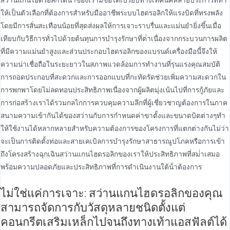
สว่านแกนไฮดรอลิกใต้น้ําของเรามีข้อได้เปรียบทางเทคนิคหลายประการที่ทํา
ให้เป็นตัวเลือกที่ต้องการสําหรับมืออาชีพระบบไฮดรอลิกให้แรงบิดที่ทรงพลัง
โดยมีการสั่นสะเทือนน้อยที่สุดส่งผลให้การเจาะราบรื่นและแม่นยํายิ่งขึ้นเมื่อ
เทียบกับวิธีการทั่วไปด้วยต้นทุนการบํารุงรักษาที่ต่ําเนื่องจากกระบวนการผลิต
ที่มีความแม่นยําสูงและส่วนประกอบไฮดรอลิกของแบรนด์เครื่องมือนี้จึงให้
ความน่าเชื่อถือในระยะยาวในสภาพแวดล้อมการทํางานที่รุนแรงคุณสมบัติ
การถอดประกอบที่สะดวกและการออกแบบที่กะทัดรัดช่วยเพิ่มความสะดวกใน
การพกพาโดยไม่ลดทอนประสิทธิภาพเนื่องจากผู้ผลิตมุ่งเน้นไปที่การกู้ภัยและ
การก่อสร้างเราได้รวมกลไกการควบคุมความลึกที่ผู้เชี่ยวชาญต้องการในภาค
สนามความเข้ากันได้ของสว่านกับการกําหนดค่าขาตั้งและขนาดบิตต่างๆทํา
ให้ใช้งานได้หลากหลายสําหรับความต้องการของโครงการที่แตกต่างกันไม่ว่า
จะเป็นการติดตั้งท่อและสายเคเบิลการบํารุงรักษาสาธารณูปโภคหรือการเข้า
ถึงโครงสร้างฉุกเฉินสว่านแกนไฮดรอลิกของเราให้ประสิทธิภาพที่สม่ําเสมอ
พร้อมความปลอดภัยและประสิทธิภาพที่การดําเนินงานใต้น้ําต้องการ
ไม่ใช่แค่การเจาะ: สว่านแกนไฮดรอลิกของคุณ
สามารถจัดการกับวัสดุหลายชนิดตั้งแต่
คอนกรีตเสริมเหล็กไปจนถึงทางเท้าแอสฟัลต์ได้