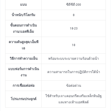
แบบ
ซีดีซีดี-200
น้ําหนัก
/
กิโลกรัม
8
ขั้นตอนการดําเนิน
18-23
งาน
/
แอลพีเอ็ม
ความดันสูงสุด
/
เอ็มพี
18
เอ
วิธีการทําความเย็น
พร้อมระบบระบายความร้อนด้วยน้ํา
แบบฟอร์มการดําเนิน
ความสามารถในการปฏิบัติการใต้น้ํา
งาน
การเชื่อมต่อท่อ
ข้อต่อด่วน
ใช้สําหรับเจาะคอนกรีตเสริมเหล็กหินอิฐ
โปรแกรมประยุกต์
และทางเท้าแอสฟัลต์