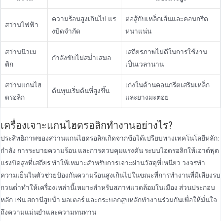
ความร้อนสูงเกินไป แร
ต่อสู้กับเหล็กเส้นและคอนกรีต
สว่านไฟฟ้า
งบิดจํากัด
หนาแน่น
สว่านนิวเม
เสถียรภาพไม่ดีในการใช้งาน
กําลังขับไม่สม่ําเสมอ
ติก
เป็นเวลานาน
สว่านแกนไฮ
เก่งในด้านคอนกรีตเสริมเหล็ก
ต้นทุนเริ่มต้นที่สูงขึ้น
ดรอลิก
และยางมะตอย
เครื่องเจาะแกนไฮดรอลิกทํางานอย่างไร?
ประสิทธิภาพของสว่านแกนไฮดรอลิกเกิดจากข้อได้เปรียบทางเทคโนโลยีหลัก:
กําลัง การระบายความร้อน และการควบคุมแรงดัน ระบบไฮดรอลิกให้เอาต์พุต
แรงบิดสูงที่เสถียร ทําให้เหมาะสําหรับการเจาะผ่านวัสดุที่เหนียว วงจรทํา
ความเย็นในตัวช่วยป้องกันความร้อนสูงเกินไปในขณะที่การทํางานที่มีเสียงรบ
กวนต่ําทําให้เครื่องเหล่านี้เหมาะสําหรับสภาพแวดล้อมในเมือง ส่วนประกอบ
หลัก เช่น สถานีสูบน้ํา มอเตอร์ และกระบอกสูบหลักทํางานร่วมกันเพื่อให้มั่นใจ
ถึงความแม่นยําและความทนทาน