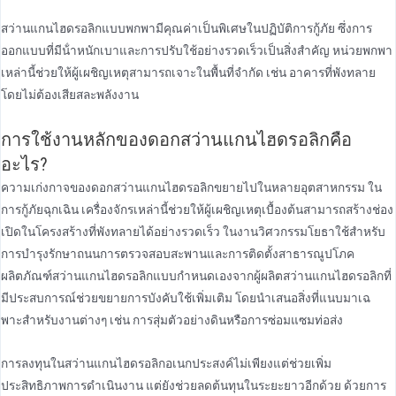
สว่านแกนไฮดรอลิกแบบพกพามีคุณค่าเป็นพิเศษในปฏิบัติการกู้ภัย ซึ่งการ
ออกแบบที่มีน้ําหนักเบาและการปรับใช้อย่างรวดเร็วเป็นสิ่งสําคัญ หน่วยพกพา
เหล่านี้ช่วยให้ผู้เผชิญเหตุสามารถเจาะในพื้นที่จํากัด เช่น อาคารที่พังทลาย
โดยไม่ต้องเสียสละพลังงาน
การใช้งานหลักของดอกสว่านแกนไฮดรอลิกคือ
อะไร?
ความเก่งกาจของดอกสว่านแกนไฮดรอลิกขยายไปในหลายอุตสาหกรรม ใน
การกู้ภัยฉุกเฉิน เครื่องจักรเหล่านี้ช่วยให้ผู้เผชิญเหตุเบื้องต้นสามารถสร้างช่อง
เปิดในโครงสร้างที่พังทลายได้อย่างรวดเร็ว ในงานวิศวกรรมโยธาใช้สําหรับ
การบํารุงรักษาถนนการตรวจสอบสะพานและการติดตั้งสาธารณูปโภค
ผลิตภัณฑ์สว่านแกนไฮดรอลิกแบบกําหนดเองจากผู้ผลิตสว่านแกนไฮดรอลิกที่
มีประสบการณ์ช่วยขยายการบังคับใช้เพิ่มเติม โดยนําเสนอสิ่งที่แนบมาเฉ
พาะสําหรับงานต่างๆ เช่น การสุ่มตัวอย่างดินหรือการซ่อมแซมท่อส่ง
การลงทุนในสว่านแกนไฮดรอลิกอเนกประสงค์ไม่เพียงแต่ช่วยเพิ่ม
ประสิทธิภาพการดําเนินงาน แต่ยังช่วยลดต้นทุนในระยะยาวอีกด้วย ด้วยการ