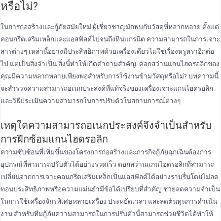
หรือไม่?
ในการก่อสร้างและกู้ภัยสมัยใหม่ ผู้เชี่ยวชาญมักพบกับวัสดุที่หลากหลาย ตั้งแต่
คอนกรีตเสริมเหล็กและแอสฟัลต์ไปจนถึงหินแกรนิต ความสามารถในการเจาะ
สารต่างๆ เหล่านี้อย่างมีประสิทธิภาพด้วยเครื่องเดียวไม่ใช่เรื่องหรูหราอีกต่อ
ไป แต่เป็นสิ่งจําเป็น สิ่งนี้ทําให้เกิดคําถามสําคัญ: ดอกสว่านแกนไฮดรอลิกของ
คุณมีความหลากหลายเพียงพอสําหรับการใช้งานข้ามวัสดุหรือไม่? บทความนี้
จะสํารวจความสามารถอเนกประสงค์ที่แท้จริงของเครื่องเจาะแกนไฮดรอลิก
และวิธีประเมินความสามารถในการปรับตัวในสถานการณ์ต่างๆ
เหตุใดความสามารถอเนกประสงค์จึงจําเป็นสําหรับ
การฝึกซ้อมแกนไฮดรอลิก
ความซับซ้อนที่เพิ่มขึ้นของโครงการก่อสร้างและภารกิจกู้ภัยฉุกเฉินต้องการ
อุปกรณ์ที่สามารถปรับตัวได้อย่างรวดเร็ว ดอกสว่านแกนไฮดรอลิกที่สามารถ
เปลี่ยนจากการเจาะคอนกรีตเสริมเหล็กเป็นแอสฟัลต์ได้อย่างราบรื่นโดยไม่ลด
ทอนประสิทธิภาพหรือความแม่นยํามีข้อได้เปรียบที่สําคัญ ช่วยลดความจําเป็น
ในการใช้เครื่องจักรพิเศษหลายเครื่อง ประหยัดเวลา และลดต้นทุนการดําเนิน
งาน สําหรับทีมกู้ภัยความสามารถในการปรับตัวนี้สามารถช่วยชีวิตได้ทําให้