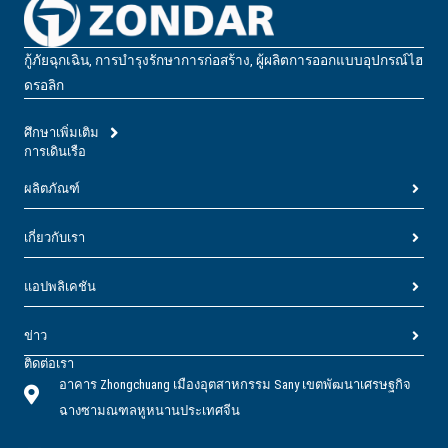
กู้ภัยฉุกเฉิน, การบํารุงรักษาการก่อสร้าง, ผู้ผลิตการออกแบบอุปกรณ์ไฮ
ดรอลิก
ศึกษาเพิ่มเติม
การเดินเรือ
ผลิตภัณฑ์
เกี่ยวกับเรา
แอปพลิเคชัน
ข่าว
ติดต่อเรา
อาคาร Zhongchuang เมืองอุตสาหกรรม Sany เขตพัฒนาเศรษฐกิจ
ฉางซามณฑลหูหนานประเทศจีน