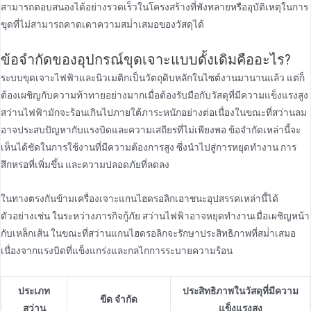
สามารถตอบสนองได้อย่างรวดเร็วในโครงสร้างที่พังทลายหรืออุบัติเหตุในการ
ขุดที่ไม่สามารถคาดเดาความสม่ําเสมอของวัสดุได้
ข้อจํากัดของอุปกรณ์ขุดเจาะแบบดั้งเดิมคืออะไร?
ระบบขุดเจาะไฟฟ้าและนิวเมติกเป็นวัตถุดิบหลักในไซต์งานมานานแล้ว แต่ก็
ต้องเผชิญกับความท้าทายอย่างมากเมื่อต้องรับมือกับวัสดุที่มีความแข็งแรงสูง
สว่านไฟฟ้ามักจะร้อนเกินไปภายใต้ภาระหนักอย่างต่อเนื่องในขณะที่สว่านลม
อาจประสบปัญหากับแรงบิดและความเสถียรที่ไม่เพียงพอ ข้อจํากัดเหล่านี้จะ
เห็นได้ชัดในการใช้งานที่มีความต้องการสูง ซึ่งนําไปสู่การหยุดทํางาน การ
สึกหรอที่เพิ่มขึ้น และความปลอดภัยที่ลดลง
ในทางตรงกันข้ามเครื่องเจาะแกนไฮดรอลิกเอาชนะอุปสรรคเหล่านี้ได้
ตัวอย่างเช่น ในระหว่างภารกิจกู้ภัย สว่านไฟฟ้าอาจหยุดทํางานเมื่อเผชิญหน้า
กับเหล็กเส้น ในขณะที่สว่านแกนไฮดรอลิกจะรักษาประสิทธิภาพที่สม่ําเสมอ
เนื่องจากแรงบิดที่แข็งแกร่งและกลไกการระบายความร้อน
ประเภท
ประสิทธิภาพในวัสดุที่มีความ
ขีด จำกัด
สว่าน
แข็งแรงสูง