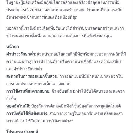
ในฐานะผู้ผลิตเครื่องมือกู้ภัยไฮดรอลิกและเครื่องมืออุตสาหกรรมที่มี
ประสบการณ์ ZONDAR ออกแบบและสร้างดอกสว่านแกนที่รวมแรงบิด
อันทรงพลังเข้ากับการสั่นสะเทือนน้อยที่สุด
นอกจากนี้เรายังมีตัวเลือกที่ปรับแต่งได้สําหรับขนาดดอกสว่านและกา
รกําหนดค่าขาตั้งเพื่อตอบสนองความต้องการที่แท้จริงของคุณ
หน้าตา
ค่าบํารุงรักษาต่ํา
: ส่วนประกอบไฮดรอลิกยี่ห้อพร้อมกระบวนการผลิตที่มี
ความแม่นยําสูงการทํางานที่ราบรื่นความน่าเชื่อถือและความเสถียร
และค่าบํารุงรักษาต่ํา
สะดวกในการถอดแยกชิ้นส่วน:
การออกแบบที่มีน้ําหนักเบาสะดวกใน
การถอดประกอบขนาดเล็กและสะดวก
การใช้งานที่สะดวกสบาย:
ด้ามจับชนิด D ทําให้จับได้สบายและสะดวก
ยิ่งขึ้น
หยุดอัตโนมัติ:
ป้องกันการติดขัดบิตฟังก์ชั่นป้องกันการหยุดอัตโนมัติ
การบังคับใช้ที่แข็งแกร่ง:
สามารถเจาะรูในคอนกรีตเสริมเหล็กและสา
มารถนําไปใช้กับสภาพการใช้งานต่างๆ
โปรแกรม ประยุกต์