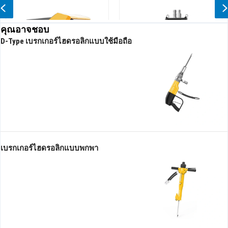
Previous
คุณอาจชอบ
D-Type เบรกเกอร์ไฮดรอลิกแบบใช้มือถือ
ิก
ปั๊มจุ่มไฮดรอลิกหัวสูง
ปั๊มถนนลาดยางไฮดรอลิ
ประสิทธิภาพสูง
เบรกเกอร์ไฮดรอลิกแบบพกพา