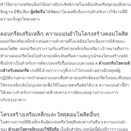
ทําให้สามารถสกัดบล็อกได้อย่างมีประสิทธิภาพในเหมืองหินหรือขุดร่องลึกผ่าน
หินฐาน มีชื่อเสียง
ผู้ผลิตจีน
ได้พัฒนาโมเดลที่แข็งแกร่งสําหรับการใช้งานที่มี
ความแข็งสูงโดยเฉพาะ
คอนกรีตเสริมเหล็ก: ความแม่นยําในโครงสร้างคอมโพสิต
คอนกรีตเสริมเหล็กนําเสนอความท้าทายที่ไม่เหมือนใครเนื่องจากมีลักษณะ
คอมโพสิต - คอนกรีตเปราะรวมกับเครือข่ายเหล็กเส้นเหนียว เป้าหมายคือการ
ทําลายคอนกรีตโดยไม่ทําลายเหล็กเส้นหรือความสมบูรณ์ของโครงสร้างหลัก
ซึ่งมักจําเป็นสําหรับการดัดแปลงหรือรื้อถอนแบบควบคุม A
ตัวแยกหินไฮดรอลิ
กสําหรับคอนกรีต
เก่งที่นี่ ด้วยการวางรูที่เจาะไว้ล่วงหน้าอย่างมีกลยุทธ์ผู้
ปฏิบัติงานสามารถกําหนดแรงแยกเพื่อทําลายเมทริกซ์คอนกรีตในขณะที่ปล่อย
ให้กรงเหล็กเส้นไม่บุบสลายเพื่อใช้ในอนาคตหรือตัดได้ง่าย ความแม่นยํานี้ทํา
ให้เหมาะสําหรับการถอดดาดฟ้าสะพาน การดัดแปลงฐานราก และการ
ปรับปรุงอาคาร
โครงสร้างเสริมเหล็กและวัสดุคอมโพสิตอื่นๆ
ในสถานการณ์ที่มีเหล็กเส้นอัดแน่นหรือวัสดุที่แตกต่างกันอื่น ๆ ความแม่นยํา
ของ
ตัวแยกไฮดรอลิกแบบใช้มือถือ
เป็นสิ่งสําคัญ เทคนิคนี้ต้องมีการวางแผน