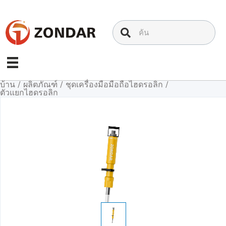
ข้าม
ไป
ที่
เนื้อหา
บ้าน
/
ผลิตภัณฑ์
/
ชุดเครื่องมือมือถือไฮดรอลิก
/
ตัวแยกไฮดรอลิก