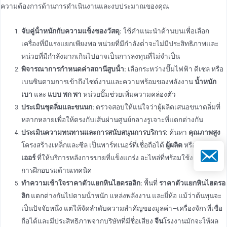
ความต้องการด้านการดําเนินงานและงบประมาณของคุณ
จับคู่น้ําหนักกับความแข็งของวัสดุ:
ใช้คําแนะนําด้านบนเพื่อเลือก
เครื่องที่มีแรงแยกเพียงพอ หน่วยที่มีกําลังต่ําจะไม่มีประสิทธิภาพและ
หน่วยที่มีกําลังมากเกินไปอาจเป็นการลงทุนที่ไม่จําเป็น
พิจารณาการกําหนดค่าสถานีสูบน้ํา:
เลือกระหว่างปั๊มไฟฟ้า ดีเซล หรือ
เบนซินตามการเข้าถึงไซต์งานและความพร้อมของพลังงาน
น้ำหนัก
เบา
และ
แบบ พก พา
หน่วยปั๊มช่วยเพิ่มความคล่องตัว
ประเมินชุดลิ่มและขนนก:
ตรวจสอบให้แน่ใจว่าผู้ผลิตเสนอขนาดลิ่มที่
หลากหลายเพื่อให้ตรงกับเส้นผ่านศูนย์กลางรูเจาะที่แตกต่างกัน
ประเมินความทนทานและการสนับสนุนการบริการ:
ค้นหา
คุณภาพสูง
โครงสร้างเหล็กและซีล เป็นพาร์ทเนอร์ที่เชื่อถือได้
ผู้ผลิต
หรือ
ซัพพลาย
อีเมล
เออร์
ที่ให้บริการหลังการขายที่แข็งแกร่ง อะไหล่ที่พร้อมใช้งาน และ
การฝึกอบรมด้านเทคนิค
ทําความเข้าใจราคาตัวแยกหินไฮดรอลิก:
พื้นที่
ราคาตัวแยกหินไฮดรอ
ลิก
แตกต่างกันไปตามน้ําหนัก แหล่งพลังงาน และยี่ห้อ แม้ว่าต้นทุนจะ
เป็นปัจจัยหนึ่ง แต่ให้จัดลําดับความสําคัญของมูลค่า—เครื่องจักรที่เชื่อ
ถือได้และมีประสิทธิภาพจากบริษัทที่มีชื่อเสียง
จีน
โรงงานมักจะให้ผล