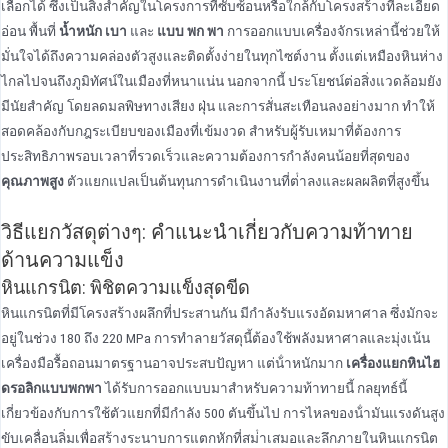
เลือกได้ ซึ่งเป็นสิ่งสําคัญในโครงการที่ซับซ้อนหรือใกล้กับโครงสร้างที่ละเอียด
อ่อน พื้นที่
น้ำหนัก เบา
และ
แบบ พก พา
การออกแบบเครื่องจักรเหล่านี้ช่วยให้
มั่นใจได้ถึงความคล่องตัวสูงและติดตั้งง่ายในทุกไซต์งาน ตั้งแต่เหมืองหินห่าง
ไกลไปจนถึงภูมิทัศน์ในเมืองที่หนาแน่น นอกจากนี้ ประโยชน์ต่อสิ่งแวดล้อมยัง
มีนัยสําคัญ โดยลดมลพิษทางเสียง ฝุ่น และการสั่นสะเทือนลงอย่างมาก ทําให้
สอดคล้องกับกฎระเบียบของเมืองที่เข้มงวด สําหรับผู้รับเหมาที่ต้องการ
ประสิทธิภาพรอบเวลาที่รวดเร็วและความต้องการกําลังคนน้อยที่สุดของ
คุณภาพสูง
ตัวแยกแปลเป็นต้นทุนการดําเนินงานที่ต่ําลงและผลผลิตที่สูงขึ้น
วิธีแยกวัสดุต่างๆ: คําแนะนําเกี่ยวกับความท้าทาย
ด้านความแข็ง
หินแกรนิต: พิชิตความแข็งสุดขีด
หินแกรนิตที่มีโครงสร้างผลึกที่ประสานกัน มีกําลังรับแรงอัดมหาศาล ซึ่งมักจะ
อยู่ในช่วง 180 ถึง 220 MPa การทําลายวัสดุนี้ต้องใช้พลังมหาศาลและมุ่งเน้น
เครื่องมือรื้อถอนมาตรฐานอาจประสบปัญหา แต่น้ําหนักมาก
เครื่องแยกหินไฮ
ดรอลิกแบบพกพา
ได้รับการออกแบบมาสําหรับความท้าทายนี้ กลยุทธ์นี้
เกี่ยวข้องกับการใช้ตัวแยกที่มีกําลัง 500 ตันขึ้นไป การไหลของน้ํามันแรงดันสูง
ขับเคลื่อนลิ่มเพื่อสร้างระนาบการแตกหักที่สม่ําเสมอและลึกภายในหินแกรนิต