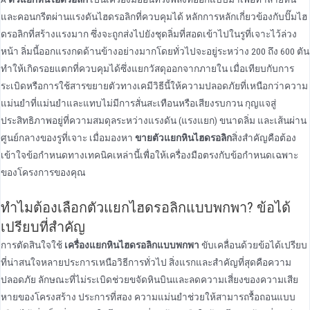
และคอนกรีตผ่านแรงดันไฮดรอลิกที่ควบคุมได้ หลักการหลักเกี่ยวข้องกับปั๊มไฮ
ดรอลิกที่สร้างแรงมาก ซึ่งจะถูกส่งไปยังชุดลิ่มที่สอดเข้าไปในรูที่เจาะไว้ล่วง
หน้า ลิ่มนี้ออกแรงกดด้านข้างอย่างมากโดยทั่วไปจะอยู่ระหว่าง 200 ถึง 600 ตัน
ทําให้เกิดรอยแตกที่ควบคุมได้ซึ่งแยกวัสดุออกจากภายใน เมื่อเทียบกับการ
ระเบิดหรือการใช้สารขยายตัวทางเคมีวิธีนี้ให้ความปลอดภัยที่เหนือกว่าความ
แม่นยําที่แม่นยําและแทบไม่มีการสั่นสะเทือนหรือเสียงรบกวน กุญแจสู่
ประสิทธิภาพอยู่ที่ความสมดุลระหว่างแรงดัน (แรงแยก) ขนาดลิ่ม และเส้นผ่าน
ศูนย์กลางของรูที่เจาะ เมื่อมองหา
ขายตัวแยกหินไฮดรอลิก
สิ่งสําคัญคือต้อง
เข้าใจข้อกําหนดทางเทคนิคเหล่านี้เพื่อให้เครื่องมือตรงกับข้อกําหนดเฉพาะ
ของโครงการของคุณ
ทําไมต้องเลือกตัวแยกไฮดรอลิกแบบพกพา? ข้อได้
เปรียบที่สําคัญ
การตัดสินใจใช้
เครื่องแยกหินไฮดรอลิกแบบพกพา
ขับเคลื่อนด้วยข้อได้เปรียบ
ที่น่าสนใจหลายประการเหนือวิธีการทั่วไป สิ่งแรกและสําคัญที่สุดคือความ
ปลอดภัย ลักษณะที่ไม่ระเบิดช่วยขจัดหินบินและลดความเสี่ยงของความเสีย
หายของโครงสร้าง ประการที่สอง ความแม่นยําช่วยให้สามารถรื้อถอนแบบ