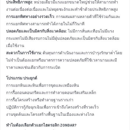
ประสิทธิภาพสูง:
หน่วยเดียวมีแรงแยกขนาดใหญ่ช่วยให้สามารถทํา
งานต่อเนื่องต่อเนื่องและไม่หยุดชะงักและทําซ้ําด้วยประสิทธิภาพสูง
การแยกทิศทางอย่างรวดเร็ว:
การผสมผสานหลายตัวที่ใช้ร่วมกันและ
การแยกทิศทางสามารถทําได้ภายในไม่กี่วินาที
ปลอดภัยและเป็นมิตรกับสิ่งแวดล้อม:
ไม่มีการสั่นสะเทือนไม่มีแรง
กระแทกไม่มีเสียงรบกวนไม่มีฝุ่นปลอดภัยและเป็นมิตรกับสิ่งแวดล้อม
เมื่อใช้งาน
สะดวกในการใช้งาน:
ต้นทุนการดําเนินงานและการบํารุงรักษาต่ําโดย
ไม่จําเป็นต้องแยกหรือมาตรการความปลอดภัยที่ใช้เวลานานและมี
ราคาแพงเช่นเดียวกับการระเบิด
โปรแกรม ประยุกต์
การแยกหินและหินเพื่อการขุดและเหมืองหิน
การรื้อถอนคอนกรีตและการทําลายคอนกรีตเสริมเหล็ก
การรื้อโครงสร้างหรือทําลายฐานรากเก่า
ปฏิบัติการกู้ภัยฉุกเฉินเพื่อการเข้าถึงโครงสร้างที่รวดเร็ว
งานขุดค้นและโครงสร้างพื้นฐานในเมืองและห่างไกล
ทําไมต้องเลือกตัวแยกไฮดรอลิก ZONDAR?