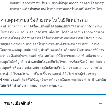
ตอบแทนจากการลงทุนในระยะยาวที่ดีที่สุด พิจารณาว่าคุณต้องการรุ่น
มาตรฐานหรือ
กำหนด เอง
โซลูชันสําหรับการใช้งานที่ไม่เหมือนใคร
ควบคุมความแข็งด้วยเทคโนโลยีที่เหมาะสม
สรุปได้ว่าคําถามที่ว่า
เครื่องแยกหินไฮดรอลิกแบบพกพา
สามารถจัดการกับ
โครงสร้างหินแกรนิต คอนกรีต หรือเหล็กเสริมได้ด้วยคําตอบที่ดังก้อง กุญแจสู่
ความสําเร็จอยู่ที่การทําความเข้าใจความท้าทายด้านความแข็งเฉพาะของ
วัสดุแต่ละชนิดและการเลือกโซลูชันการแยกที่เหมาะสม สําหรับหินแกรนิต
โมเดลแรงดันสูงเป็นสิ่งสําคัญ สําหรับคอนกรีตเครื่องแรงดันปานกลางที่มีการ
ควบคุมที่แม่นยําเหมาะอย่างยิ่ง เทคโนโลยีนี้ให้ความแม่นยําที่เหนือชั้น การ
ลงทุนในสิ่งที่ถูกต้อง
ตัวแยกหินไฮดรอลิก
ไม่ใช่แค่การซื้อเครื่องมือ แต่เป็นการ
ลงทุนเพื่อเพิ่มความปลอดภัย ประสิทธิภาพที่เหนือกว่า และความสามารถใน
การทํากําไรของโครงการที่มากขึ้น เราแนะนําให้ปรึกษากับผู้เชี่ยวชาญ
ซัพพลาย เออร์
เพื่อให้ได้ข้อมูลจําเพาะโดยละเอียดและถูกต้อง
ราคาตัวแยกหิน
ไฮดรอลิก
สําหรับความต้องการเฉพาะของคุณ
รายละเอียดสินค้า