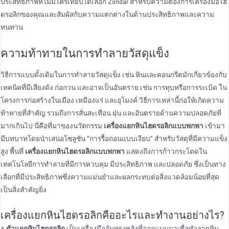
ประสิทธิภาพที่ไม่มีใครเทียบได้เลือก Zondar สําหรับความต้องการเครื่องมือไฮ
ดรอลิกของคุณและสัมผัสกับความแตกต่างในด้านประสิทธิภาพและความ
ทนทาน
ความท้าทายในการทําลายวัสดุแข็ง
วิธีการแบบดั้งเดิมในการทําลายวัสดุแข็ง เช่น หินและคอนกรีตมักเกี่ยวข้องกับ
เทคนิคที่มีเสียงดัง ก่อกวน และอาจเป็นอันตราย เช่น การทุบหรือการระเบิด ใน
โครงการก่อสร้างในเมือง เหมืองแร่ และอุโมงค์ วิธีการเหล่านี้ก่อให้เกิดความ
ท้าทายที่สําคัญ รวมถึงการสั่นสะเทือน ฝุ่น และอันตรายด้านความปลอดภัยที่
มากเกินไป นี่คือที่มาของนวัตกรรม
เครื่องแยกหินไฮดรอลิกแบบพกพา
เข้ามา
มีบทบาทโดยนําเสนอโซลูชัน "การรื้อถอนแบบเงียบ" สําหรับวัสดุที่มีความแข็ง
สูง พื้นที่
เครื่องแยกหินไฮดรอลิกแบบพกพา
แสดงถึงการก้าวกระโดดใน
เทคโนโลยีการทําลายที่มีการควบคุม มีประสิทธิภาพ และปลอดภัย ซึ่งเป็นทาง
เลือกที่มีประสิทธิภาพซึ่งความแม่นยําและผลกระทบต่อสิ่งแวดล้อมน้อยที่สุด
เป็นสิ่งสําคัญยิ่ง
เครื่องแยกหินไฮดรอลิกคืออะไรและทํางานอย่างไร?
A
ตัวแยกหินไฮดรอลิก
เป็นเครื่องมืออันทรงพลังที่ออกแบบมาเพื่อทําลายหิน