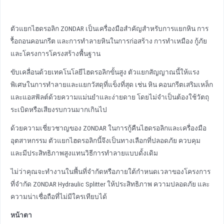
ตัวแยกไฮดรอลิก ZONDAR เป็นเครื่องมือสําคัญสําหรับการแยกหิน การ
รื้อถอนคอนกรีต และการทําลายหินในการก่อสร้าง การทําเหมือง กู้ภัย
และโครงการโครงสร้างพื้นฐาน
ขับเคลื่อนด้วยเทคโนโลยีไฮดรอลิกขั้นสูง ตัวแยกสัญญาณนี้ให้แรง
พิเศษในการทําลายและแยกวัสดุที่แข็งที่สุด เช่น หิน คอนกรีตเสริมเหล็ก
และแอสฟัลต์ด้วยความแม่นยําและง่ายดาย โดยไม่จําเป็นต้องใช้วัตถุ
ระเบิดหรือเสียงรบกวนมากเกินไป
ด้วยความเชี่ยวชาญของ ZONDAR ในการกู้คืนไฮดรอลิกและเครื่องมือ
อุตสาหกรรม ตัวแยกไฮดรอลิกนี้จึงเป็นทางเลือกที่ปลอดภัย ควบคุม
และมีประสิทธิภาพสูงแทนวิธีการทําลายแบบดั้งเดิม
ไม่ว่าคุณจะทํางานในพื้นที่จํากัดหรือภายใต้กําหนดเวลาของโครงการ
ที่จํากัด ZONDAR Hydraulic Splitter ให้ประสิทธิภาพ ความปลอดภัย และ
ความน่าเชื่อถือที่ไม่มีใครเทียบได้
หน้าตา