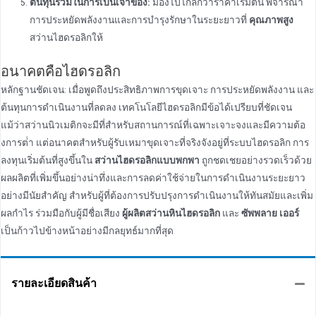
ต้นทุนรวมในการเป็นเจ้าของ:
มองไปไกลกว่าราคาเริ่มต้น พิจารณา
การประหยัดพลังงานและการบํารุงรักษาในระยะยาวที่
คุณภาพสูง
สว่านไฮดรอลิกให้
อนาคตคือไฮดรอลิก
หลักฐานชัดเจน: เมื่อพูดถึงประสิทธิภาพการขุดเจาะ การประหยัดพลังงาน และ
ต้นทุนการดําเนินงานที่ลดลง เทคโนโลยีไฮดรอลิกมีข้อได้เปรียบที่ชัดเจน
แม้ว่าสว่านนิวเมติกจะมีที่สําหรับสถานการณ์ที่เฉพาะเจาะจงและมีความต้อ
งการต่ํา แต่อนาคตสําหรับผู้รับเหมาขุดเจาะที่จริงจังอยู่ที่ระบบไฮดรอลิก การ
ลงทุนเริ่มต้นที่สูงขึ้นใน
สว่านไฮดรอลิกแบบพกพา
ถูกชดเชยอย่างรวดเร็วด้วย
ผลผลิตที่เพิ่มขึ้นอย่างน่าทึ่งและการลดค่าใช้จ่ายในการดําเนินงานระยะยาว
อย่างมีนัยสําคัญ สําหรับผู้ที่ต้องการปรับปรุงการดําเนินงานให้ทันสมัยและเพิ่ม
ผลกําไร ร่วมมือกับผู้มีชื่อเสียง
ผู้ผลิตสว่านหินไฮดรอลิก
และ
ซัพพลาย เออร์
เป็นก้าวไปข้างหน้าอย่างมีกลยุทธ์มากที่สุด
รายละเอียดสินค้า