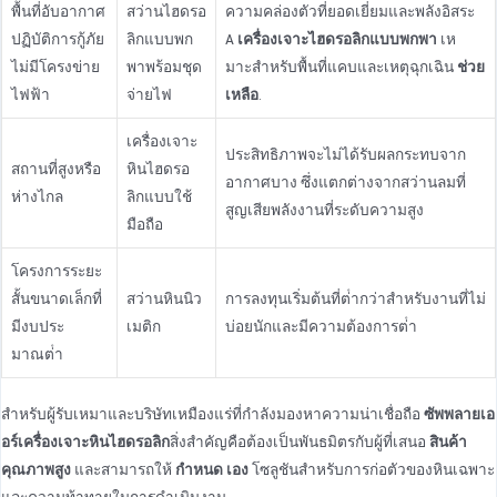
พื้นที่อับอากาศ
สว่านไฮดรอ
ความคล่องตัวที่ยอดเยี่ยมและพลังอิสระ
ปฏิบัติการกู้ภัย
ลิกแบบพก
A
เครื่องเจาะไฮดรอลิกแบบพกพา
เห
ไม่มีโครงข่าย
พาพร้อมชุด
มาะสําหรับพื้นที่แคบและเหตุฉุกเฉิน
ช่วย
ไฟฟ้า
จ่ายไฟ
เหลือ
.
เครื่องเจาะ
ประสิทธิภาพจะไม่ได้รับผลกระทบจาก
สถานที่สูงหรือ
หินไฮดรอ
อากาศบาง ซึ่งแตกต่างจากสว่านลมที่
ห่างไกล
ลิกแบบใช้
สูญเสียพลังงานที่ระดับความสูง
มือถือ
โครงการระยะ
สั้นขนาดเล็กที่
สว่านหินนิว
การลงทุนเริ่มต้นที่ต่ํากว่าสําหรับงานที่ไม่
มีงบประ
เมติก
บ่อยนักและมีความต้องการต่ํา
มาณต่ํา
สําหรับผู้รับเหมาและบริษัทเหมืองแร่ที่กําลังมองหาความน่าเชื่อถือ
ซัพพลายเอ
อร์เครื่องเจาะหินไฮดรอลิก
สิ่งสําคัญคือต้องเป็นพันธมิตรกับผู้ที่เสนอ
สินค้า
คุณภาพสูง
และสามารถให้
กำหนด เอง
โซลูชันสําหรับการก่อตัวของหินเฉพาะ