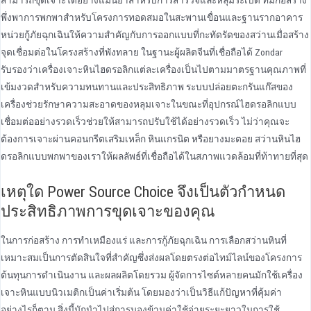
สามารถขุดเจาะได้อย่างแม่นยําสําหรับการสํารวจและหลุมระเบิด ทีมก่อสร้าง
พึ่งพาการพกพาสําหรับโครงการทอดสมอในสะพานเขื่อนและฐานรากอาคาร
หน่วยกู้ภัยฉุกเฉินให้ความสําคัญกับการออกแบบที่กะทัดรัดของสว่านเมื่อสร้าง
จุดเชื่อมต่อในโครงสร้างที่พังทลาย ในฐานะผู้ผลิตจีนที่เชื่อถือได้ Zondar
รับรองว่าเครื่องเจาะหินไฮดรอลิกแต่ละเครื่องเป็นไปตามมาตรฐานคุณภาพที่
เข้มงวดสําหรับความทนทานและประสิทธิภาพ ระบบปล่อยตะกรันแก๊สของ
เครื่องช่วยรักษาความสะอาดของหลุมเจาะในขณะที่อุปกรณ์ไฮดรอลิกแบบ
เชื่อมต่ออย่างรวดเร็วช่วยให้สามารถปรับใช้ได้อย่างรวดเร็ว ไม่ว่าคุณจะ
ต้องการเจาะผ่านคอนกรีตเสริมเหล็ก หินแกรนิต หรือยางมะตอย สว่านหินไฮ
ดรอลิกแบบพกพาของเราให้ผลลัพธ์ที่เชื่อถือได้ในสภาพแวดล้อมที่ท้าทายที่สุด
เหตุใด Power Source Choice จึงเป็นตัวกําหนด
ประสิทธิภาพการขุดเจาะของคุณ
ในการก่อสร้าง การทําเหมืองแร่ และการกู้ภัยฉุกเฉิน การเลือกสว่านหินที่
เหมาะสมเป็นการตัดสินใจที่สําคัญซึ่งส่งผลโดยตรงต่อไทม์ไลน์ของโครงการ
ต้นทุนการดําเนินงาน และผลผลิตโดยรวม ผู้จัดการไซต์หลายคนมักใช้เครื่อง
เจาะหินแบบนิวเมติกเป็นค่าเริ่มต้น โดยมองว่าเป็นวิธีแก้ปัญหาที่คุ้มค่า
อย่างไรก็ตาม สิ่งนี้มักนําไปสู่การมองข้ามค่าใช้จ่ายระยะยาวในการใช้