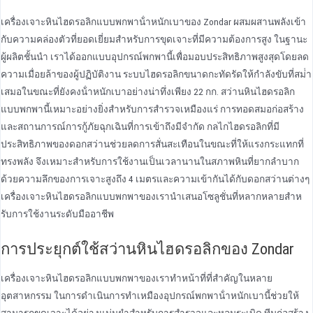
เครื่องเจาะหินไฮดรอลิกแบบพกพาน้ําหนักเบาของ Zondar ผสมผสานพลังเข้า
กับความคล่องตัวที่ยอดเยี่ยมสําหรับการขุดเจาะที่มีความต้องการสูง ในฐานะ
ผู้ผลิตชั้นนํา เราได้ออกแบบอุปกรณ์พกพานี้เพื่อมอบประสิทธิภาพสูงสุดโดยลด
ความเมื่อยล้าของผู้ปฏิบัติงาน ระบบไฮดรอลิกขนาดกะทัดรัดให้กําลังขับที่สม่ํา
เสมอในขณะที่ยังคงน้ําหนักเบาอย่างน่าทึ่งเพียง 22 กก. สว่านหินไฮดรอลิก
แบบพกพานี้เหมาะอย่างยิ่งสําหรับการสํารวจเหมืองแร่ การทอดสมอก่อสร้าง
และสถานการณ์การกู้ภัยฉุกเฉินที่การเข้าถึงมีจํากัด กลไกไฮดรอลิกที่มี
ประสิทธิภาพของดอกสว่านช่วยลดการสั่นสะเทือนในขณะที่ให้แรงกระแทกที่
ทรงพลัง จึงเหมาะสําหรับการใช้งานเป็นเวลานานในสภาพหินที่ยากลําบาก
ด้วยความลึกของการเจาะสูงถึง 4 เมตรและความเข้ากันได้กับดอกสว่านต่างๆ
เครื่องเจาะหินไฮดรอลิกแบบพกพาของเรานําเสนอโซลูชั่นที่หลากหลายสําห
รับการใช้งานระดับมืออาชีพ
การประยุกต์ใช้สว่านหินไฮดรอลิกของ Zondar
เครื่องเจาะหินไฮดรอลิกแบบพกพาของเราทําหน้าที่ที่สําคัญในหลาย
อุตสาหกรรม ในการดําเนินการทําเหมืองอุปกรณ์พกพาน้ําหนักเบานี้ช่วยให้