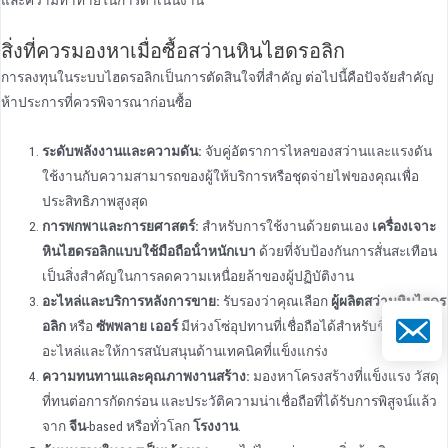
และความท้าทายในการดําเนินงาน
สิ่งที่ควรมองหาเมื่อซื้อสว่านหินไฮดรอลิก
การลงทุนในระบบไฮดรอลิกเป็นการตัดสินใจที่สําคัญ ต่อไปนี้คือปัจจัยสําคัญ
ห้าประการที่ควรพิจารณาก่อนซื้อ
ระดับพลังงานและความดัน:
จับคู่อัตราการไหลของสว่านและแรงดัน
ใช้งานกับความสามารถของผู้ให้บริการหรือชุดจ่ายไฟของคุณเพื่อ
ประสิทธิภาพสูงสุด
การพกพาและการยศาสตร์:
สําหรับการใช้งานด้วยตนเอง
เครื่องเจาะ
หินไฮดรอลิกแบบใช้มือถือน้ําหนักเบา
ด้วยที่จับป้องกันการสั่นสะเทือน
เป็นสิ่งสําคัญในการลดความเหนื่อยล้าของผู้ปฏิบัติงาน
อะไหล่และบริการหลังการขาย:
รับรองว่าคุณเลือก
ผู้ผลิตสว่านหินไฮดร
อีเมล
อลิก
หรือ
ซัพพลาย เออร์
มีห่วงโซ่อุปทานที่เชื่อถือได้สําหรับชิ้นส่วน
อะไหล่และให้การสนับสนุนด้านเทคนิคที่แข็งแกร่ง
ความทนทานและคุณภาพงานสร้าง:
มองหาโครงสร้างที่แข็งแรง วัสดุ
ที่ทนต่อการกัดกร่อน และประวัติความน่าเชื่อถือที่ได้รับการพิสูจน์แล้ว
จาก
จีน
-based หรือทั่วโลก
โรงงาน
.