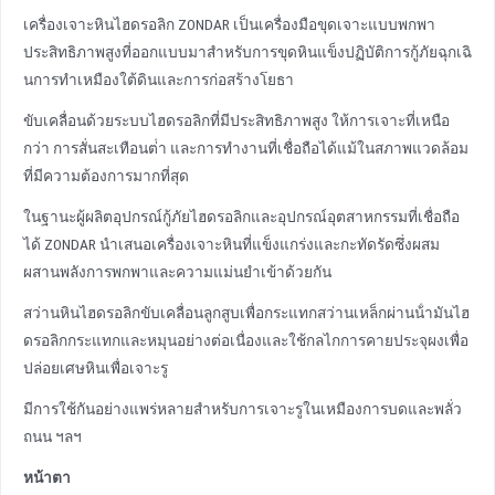
เครื่องเจาะหินไฮดรอลิก ZONDAR เป็นเครื่องมือขุดเจาะแบบพกพา
ประสิทธิภาพสูงที่ออกแบบมาสําหรับการขุดหินแข็งปฏิบัติการกู้ภัยฉุกเฉิ
นการทําเหมืองใต้ดินและการก่อสร้างโยธา
ขับเคลื่อนด้วยระบบไฮดรอลิกที่มีประสิทธิภาพสูง ให้การเจาะที่เหนือ
กว่า การสั่นสะเทือนต่ํา และการทํางานที่เชื่อถือได้แม้ในสภาพแวดล้อม
ที่มีความต้องการมากที่สุด
ในฐานะผู้ผลิตอุปกรณ์กู้ภัยไฮดรอลิกและอุปกรณ์อุตสาหกรรมที่เชื่อถือ
ได้ ZONDAR นําเสนอเครื่องเจาะหินที่แข็งแกร่งและกะทัดรัดซึ่งผสม
ผสานพลังการพกพาและความแม่นยําเข้าด้วยกัน
สว่านหินไฮดรอลิกขับเคลื่อนลูกสูบเพื่อกระแทกสว่านเหล็กผ่านน้ํามันไฮ
ดรอลิกกระแทกและหมุนอย่างต่อเนื่องและใช้กลไกการคายประจุผงเพื่อ
ปล่อยเศษหินเพื่อเจาะรู
มีการใช้กันอย่างแพร่หลายสําหรับการเจาะรูในเหมืองการบดและพลั่ว
ถนน ฯลฯ
หน้าตา