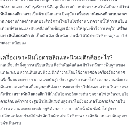
พลังงานและการบํารุงรักษา นี่คือจุดที่ความก้าวหน้าทางเทคโนโลยีของ
สว่าน
หินไฮดรอลิก
กลายเป็นตัวเปลี่ยนเกม ปัจจุบัน
เครื่องเจาะไฮดรอลิกแบบพกพา
หน่วยงานกําลังกําหนดประสิทธิภาพใหม่ในไซต์งาน บทความนี้ให้การเปรียบ
เทียบที่ชัดเจนและขับเคลื่อนด้วยข้อมูลเพื่อช่วยให้คุณเข้าใจว่าเหตุใด
เครื่อง
เจาะหินไฮดรอลิก
มักเป็นตัวเลือกที่เหนือกว่าเพื่อให้ได้ประสิทธิภาพสูงและใช้
พลังงานน้อยลง
เครื่องเจาะหินไฮดรอลิกและนิวเมติกคืออะไร?
ก่อนที่จะดําดิ่งสู่การเปรียบเทียบ สิ่งสําคัญคือต้องเข้าใจหลักการพื้นฐานของ
แต่ละระบบ สว่านหินแบบนิวเมติกทํางานโดยใช้อากาศอัด เครื่องอัดอากาศ
หรือปั๊มลมจะสร้างอากาศแรงดันสูง ซึ่งจะถูกส่งผ่านท่อไปยังดอกสว่าน ซึ่งแรง
ดันอากาศจะขับเคลื่อนลูกสูบที่ส่งแรงกระแทกซ้ําๆ ไปยังดอกสว่าน ในทางตรง
กันข้าม
สว่านหินไฮดรอลิก
ใช้น้ํามันไฮดรอลิกแรงดัน ชุดจ่ายไฟ (หรือระบบไฮ
ดรอลิกบนตัวพา) จะสูบน้ํามันที่แรงดันสูงมากไปยังมอเตอร์ไฮดรอลิกภายใน
สว่าน ความแตกต่างหลักอยู่ที่ตัวกลาง: อากาศกับน้ํามัน ซึ่งนําไปสู่การ
เปลี่ยนแปลงอย่างมีนัยสําคัญในด้านประสิทธิภาพ ประสิทธิภาพ และต้นทุนกา
รดําเนินงาน