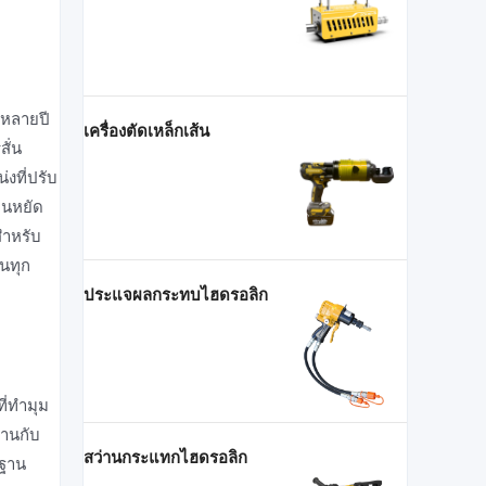
ณ์หลายปี
เครื่องตัดเหล็กเส้น
ั่น
งที่ปรับ
ืนหยัด
ําหรับ
ในทุก
ประแจผลกระทบไฮดรอลิก
่ทํามุม
งานกับ
สว่านกระแทกไฮดรอลิก
รฐาน