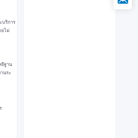
าะบริการ
ดยไม่
ลยีฐาน
ิงานระ
ร