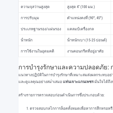
ความจุสว่านสูงสุด
สูงสุด 4" (100 มม.)
การปรับมุม
ตําแหน่งคงที่ (90°, 45°)
ประเภทฐานรอง/แผ่นรอง
แคลมป์เครื่องกล
น้ําหนัก
น้ําหนักเบา (15-25 ปอนด์)
การใช้งานในอุดมคติ
งานคอนกรีตที่อยู่อาศัย
การบํารุงรักษาและความปลอดภัย: 
แนวทางปฏิบัติในการบํารุงรักษาที่เหมาะสมส่งผลกระทบอ
และดูแลคุณอย่างสม่ําเสมอ
แท่นเจาะแกนเพชร
มั่นใจได้ถึ
สร้างรายการตรวจสอบก่อนดําเนินการซึ่งประกอบด้วย:
ตรวจสอบกลไกการล็อคทั้งหมดเพื่อหาการสึกหรอหร