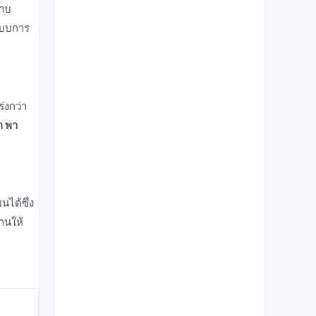
นาบ
บบการ
่งกว่า
ก พา
นได้ซึ่ง
านให้