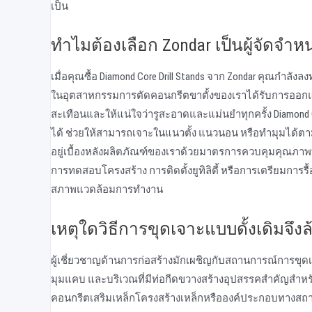
เป็น
ทําไมต้องเลือก Zondar เป็นผู้จัดจ
เมื่อคุณซื้อ Diamond Core Drill Stands จาก Zondar คุณกําลั
ในอุตสาหกรรมการตัดคอนกรีตขาตั้งของเราได้รับการออกแบ
สะเทือนและให้แน่ใจว่ารูสะอาดและแม่นยําทุกครั้ง Diamond
ได้ ช่วยให้สามารถเจาะในแนวตั้ง แนวนอน หรือทํามุมได้ตา
อยู่เบื้องหลังผลิตภัณฑ์ของเราด้วยมาตรการควบคุมคุณภาพที
การทดสอบโครงสร้าง การติดตั้งยูทิลิตี้ หรือการเตรียมการร
สภาพแวดล้อมการทํางาน
เหตุใดวิธีการขุดเจาะแบบดั้งเดิมจ
ผู้เชี่ยวชาญด้านการก่อสร้างมักเผชิญกับสถานการณ์การขุดเจาะ
มุมแคบ และบริเวณที่มีท่อกีดขวางสร้างอุปสรรคสําคัญสําหรับ
คอนกรีตเสริมเหล็กโครงสร้างเหล็กหรือองค์ประกอบทางสถาปั