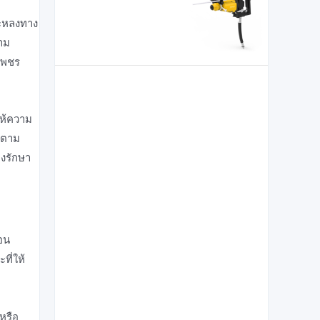
จะหลงทาง
วาม
นเพชร
ห้ความ
้นตาม
งรักษา
้อน
ที่ให้
หรือ