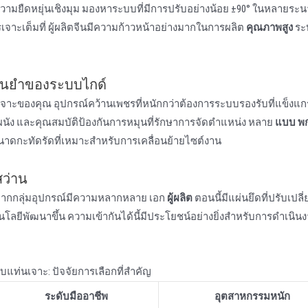
วามยืดหยุ่นเชิงมุม มองหาระบบที่มีการปรับอย่างน้อย ±90° ในหลายระ
จาะเต็มที่ ผู้ผลิตจีนมีความก้าวหน้าอย่างมากในการผลิต
คุณภาพสูง
ระ
นยําของระบบไกด์
าะของคุณ อุปกรณ์คว้านเพชรที่หนักกว่าต้องการระบบรองรับที่แข็งแกร
ัง และคุณสมบัติป้องกันการหมุนที่รักษาการจัดตําแหน่ง หลาย
แบบ พ
ดกะทัดรัดที่เหมาะสําหรับการเคลื่อนย้ายไซต์งาน
สว่าน
องจากกลุ่มอุปกรณ์มีความหลากหลาย เอก
ผู้ผลิต
ตอนนี้มีแผ่นยึดที่ปรับเปลี่ย
ลยีพัฒนาขึ้น ความเข้ากันได้นี้มีประโยชน์อย่างยิ่งสําหรับการดําเนินง
บแท่นเจาะ: ปัจจัยการเลือกที่สําคัญ
ระดับมืออาชีพ
อุตสาหกรรมหนัก