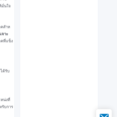
้มั่นใจ
อคสําห
นเจาะ
คที่แข็ง
ด้รับ
น่งที่
าหรับการ
อีเมล