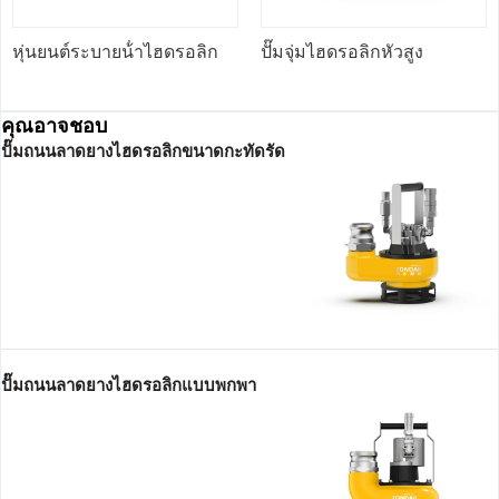
หุ่นยนต์ระบายน้ําไฮดรอลิก
ปั๊มจุ่มไฮดรอลิกหัวสูง
คุณอาจชอบ
ปั๊มถนนลาดยางไฮดรอลิกขนาดกะทัดรัด
ปั๊มถนนลาดยางไฮดรอลิกแบบพกพา