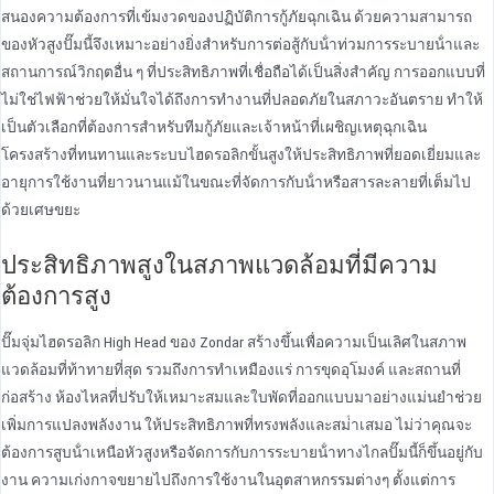
สนองความต้องการที่เข้มงวดของปฏิบัติการกู้ภัยฉุกเฉิน ด้วยความสามารถ
ของหัวสูงปั๊มนี้จึงเหมาะอย่างยิ่งสําหรับการต่อสู้กับน้ําท่วมการระบายน้ําและ
สถานการณ์วิกฤตอื่น ๆ ที่ประสิทธิภาพที่เชื่อถือได้เป็นสิ่งสําคัญ การออกแบบที่
ไม่ใช่ไฟฟ้าช่วยให้มั่นใจได้ถึงการทํางานที่ปลอดภัยในสภาวะอันตราย ทําให้
เป็นตัวเลือกที่ต้องการสําหรับทีมกู้ภัยและเจ้าหน้าที่เผชิญเหตุฉุกเฉิน
โครงสร้างที่ทนทานและระบบไฮดรอลิกขั้นสูงให้ประสิทธิภาพที่ยอดเยี่ยมและ
อายุการใช้งานที่ยาวนานแม้ในขณะที่จัดการกับน้ําหรือสารละลายที่เต็มไป
ด้วยเศษขยะ
ประสิทธิภาพสูงในสภาพแวดล้อมที่มีความ
ต้องการสูง
ปั๊มจุ่มไฮดรอลิก High Head ของ Zondar สร้างขึ้นเพื่อความเป็นเลิศในสภาพ
แวดล้อมที่ท้าทายที่สุด รวมถึงการทําเหมืองแร่ การขุดอุโมงค์ และสถานที่
ก่อสร้าง ห้องไหลที่ปรับให้เหมาะสมและใบพัดที่ออกแบบมาอย่างแม่นยําช่วย
เพิ่มการแปลงพลังงาน ให้ประสิทธิภาพที่ทรงพลังและสม่ําเสมอ ไม่ว่าคุณจะ
ต้องการสูบน้ําเหนือหัวสูงหรือจัดการกับการระบายน้ําทางไกลปั๊มนี้ก็ขึ้นอยู่กับ
งาน ความเก่งกาจขยายไปถึงการใช้งานในอุตสาหกรรมต่างๆ ตั้งแต่การ