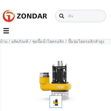
ข้าม
ไป
ที่
เนื้อหา
บ้าน
/
ผลิตภัณฑ์
/
ชุดปั๊มน้ําไฮดรอลิก
/
ปั๊มจุ่มไฮดรอลิกหัวสูง