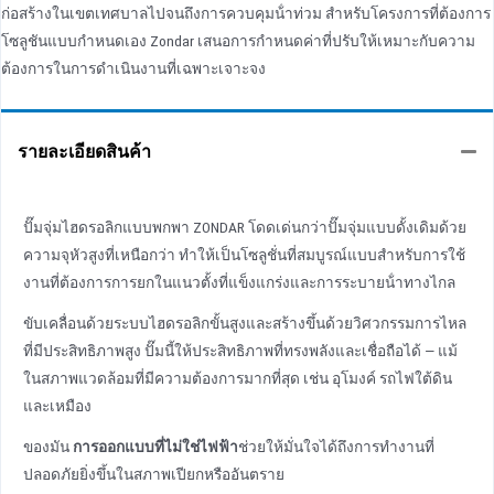
ก่อสร้างในเขตเทศบาลไปจนถึงการควบคุมน้ําท่วม สําหรับโครงการที่ต้องการ
โซลูชันแบบกําหนดเอง Zondar เสนอการกําหนดค่าที่ปรับให้เหมาะกับความ
ต้องการในการดําเนินงานที่เฉพาะเจาะจง
รายละเอียดสินค้า
ปั๊มจุ่มไฮดรอลิกแบบพกพา ZONDAR โดดเด่นกว่าปั๊มจุ่มแบบดั้งเดิมด้วย
ความจุหัวสูงที่เหนือกว่า ทําให้เป็นโซลูชั่นที่สมบูรณ์แบบสําหรับการใช้
งานที่ต้องการการยกในแนวตั้งที่แข็งแกร่งและการระบายน้ําทางไกล
ขับเคลื่อนด้วยระบบไฮดรอลิกขั้นสูงและสร้างขึ้นด้วยวิศวกรรมการไหล
ที่มีประสิทธิภาพสูง ปั๊มนี้ให้ประสิทธิภาพที่ทรงพลังและเชื่อถือได้ — แม้
ในสภาพแวดล้อมที่มีความต้องการมากที่สุด เช่น อุโมงค์ รถไฟใต้ดิน
และเหมือง
ของมัน
การออกแบบที่ไม่ใช่ไฟฟ้า
ช่วยให้มั่นใจได้ถึงการทํางานที่
ปลอดภัยยิ่งขึ้นในสภาพเปียกหรืออันตราย