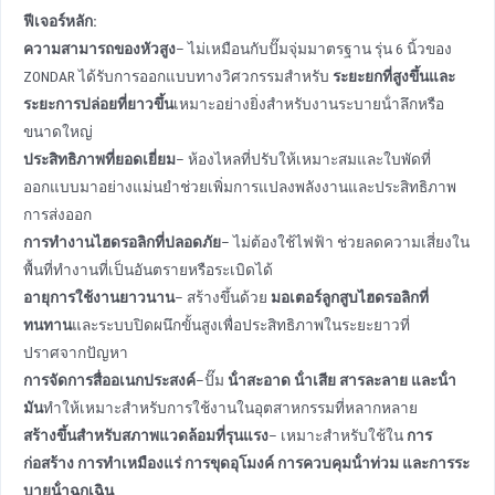
ฟีเจอร์หลัก:
ความสามารถของหัวสูง
– ไม่เหมือนกับปั๊มจุ่มมาตรฐาน รุ่น 6 นิ้วของ
ZONDAR ได้รับการออกแบบทางวิศวกรรมสําหรับ
ระยะยกที่สูงขึ้นและ
ระยะการปล่อยที่ยาวขึ้น
เหมาะอย่างยิ่งสําหรับงานระบายน้ําลึกหรือ
ขนาดใหญ่
ประสิทธิภาพที่ยอดเยี่ยม
– ห้องไหลที่ปรับให้เหมาะสมและใบพัดที่
ออกแบบมาอย่างแม่นยําช่วยเพิ่มการแปลงพลังงานและประสิทธิภาพ
การส่งออก
การทํางานไฮดรอลิกที่ปลอดภัย
– ไม่ต้องใช้ไฟฟ้า ช่วยลดความเสี่ยงใน
พื้นที่ทํางานที่เป็นอันตรายหรือระเบิดได้
อายุการใช้งานยาวนาน
– สร้างขึ้นด้วย
มอเตอร์ลูกสูบไฮดรอลิกที่
ทนทาน
และระบบปิดผนึกขั้นสูงเพื่อประสิทธิภาพในระยะยาวที่
ปราศจากปัญหา
การจัดการสื่ออเนกประสงค์
–ปั๊ม
น้ําสะอาด น้ําเสีย สารละลาย และน้ํา
มัน
ทําให้เหมาะสําหรับการใช้งานในอุตสาหกรรมที่หลากหลาย
สร้างขึ้นสําหรับสภาพแวดล้อมที่รุนแรง
– เหมาะสําหรับใช้ใน
การ
ก่อสร้าง การทําเหมืองแร่ การขุดอุโมงค์ การควบคุมน้ําท่วม และการระ
บายน้ําฉุกเฉิน
.