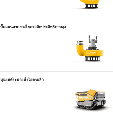
ปั๊มถนนลาดยางไฮดรอลิกประสิทธิภาพสูง
หุ่นยนต์ระบายน้ําไฮดรอลิก