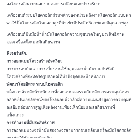
องไฮดรอลิกภายนอกง่ายต่อการเปลี่ยนและบํารุงรักษา
เครื่องยนต์ระบบไฮดรอลิกส่วนหลักของหน่วยพลังงานไฮดรอลิกแบบพก
พาใช้ปั๊มไฮดรอลิกไหลออกสูงที่นําเข้ามีประสิทธิภาพและมีคุณภาพสูง
เครื่องยนต์มีหม้อน้ําน้ํามันไฮดรอลิกความจุขนาดใหญ่ประสิทธิภาพ
ของเครื่องทั้งหมดมีเสถียรภาพ
ฟีเจอร์หลัก:
การออกแบบโครงสร้างอัจฉริยะ
การบรรจบกันและการเบี่ยงเบนใช้กลุ่มวงจรน้ํามันร่วมกันซึ่งมี
โครงสร้างที่กะทัดรัดรูปลักษณ์ที่น่าดึงดูดและน้ําหนักเบา
พัฒนาโดยอิสระ
ระบบไฮดรอลิก
บล็อกวาล์วหลักน้ําหนักเบาที่ออกแบบเองรวมกับหลักการควบคุมไฮดร
อลิกที่เป็นเอกลักษณ์ของโซลินอยด์วาล์วมีความแม่นยําสูงการควบคุมที่
ละเอียดอ่อนการสูญเสียพลังงานเพียงเล็กน้อยและเสถียรภาพที่
แข็งแกร่ง
การทํางานที่มีประสิทธิภาพ
การออกแบบวงจรน้ํามันสองวงจรสามารถขับเคลื่อนเครื่องมือไฮดรอลิก
สองตัวให้ทํางานพร้อมกัน