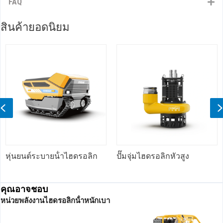
FAQ
สินค้ายอดนิยม
Previous
อลิก
ปั๊มจุ่มไฮดรอลิกหัวสูง
ปั๊มถนนลาดยางไฮดรอ
ประสิทธิภาพสูง
คุณอาจชอบ
หน่วยพลังงานไฮดรอลิกน้ําหนักเบา