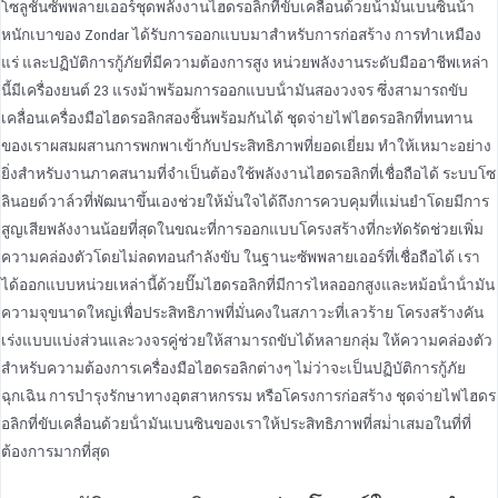
โซลูชันซัพพลายเออร์ชุดพลังงานไฮดรอลิกที่ขับเคลื่อนด้วยน้ํามันเบนซินน้ํา
หนักเบาของ Zondar ได้รับการออกแบบมาสําหรับการก่อสร้าง การทําเหมือง
แร่ และปฏิบัติการกู้ภัยที่มีความต้องการสูง หน่วยพลังงานระดับมืออาชีพเหล่า
นี้มีเครื่องยนต์ 23 แรงม้าพร้อมการออกแบบน้ํามันสองวงจร ซึ่งสามารถขับ
เคลื่อนเครื่องมือไฮดรอลิกสองชิ้นพร้อมกันได้ ชุดจ่ายไฟไฮดรอลิกที่ทนทาน
ของเราผสมผสานการพกพาเข้ากับประสิทธิภาพที่ยอดเยี่ยม ทําให้เหมาะอย่าง
ยิ่งสําหรับงานภาคสนามที่จําเป็นต้องใช้พลังงานไฮดรอลิกที่เชื่อถือได้ ระบบโซ
ลินอยด์วาล์วที่พัฒนาขึ้นเองช่วยให้มั่นใจได้ถึงการควบคุมที่แม่นยําโดยมีการ
สูญเสียพลังงานน้อยที่สุดในขณะที่การออกแบบโครงสร้างที่กะทัดรัดช่วยเพิ่ม
ความคล่องตัวโดยไม่ลดทอนกําลังขับ ในฐานะซัพพลายเออร์ที่เชื่อถือได้ เรา
ได้ออกแบบหน่วยเหล่านี้ด้วยปั๊มไฮดรอลิกที่มีการไหลออกสูงและหม้อน้ําน้ํามัน
ความจุขนาดใหญ่เพื่อประสิทธิภาพที่มั่นคงในสภาวะที่เลวร้าย โครงสร้างคัน
เร่งแบบแบ่งส่วนและวงจรคู่ช่วยให้สามารถขับได้หลายกลุ่ม ให้ความคล่องตัว
สําหรับความต้องการเครื่องมือไฮดรอลิกต่างๆ ไม่ว่าจะเป็นปฏิบัติการกู้ภัย
ฉุกเฉิน การบํารุงรักษาทางอุตสาหกรรม หรือโครงการก่อสร้าง ชุดจ่ายไฟไฮดร
อลิกที่ขับเคลื่อนด้วยน้ํามันเบนซินของเราให้ประสิทธิภาพที่สม่ําเสมอในที่ที่
ต้องการมากที่สุด