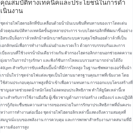
คุณสมบัติทางเทคนิคและประโยชน์ในการดํา
เนินงาน
ชุดจ่ายไฟไฮดรอลิกที่ขับเคลื่อนด้วยน้ํามันเบนซินที่ทนทานของเราโดดเด่น
ด้วยคุณสมบัติทางเทคนิคขั้นสูงหลายประการ ระบบไฮดรอลิกที่พัฒนาขึ้นอย่าง
อิสระมีบล็อกวาล์วหลักน้ําหนักเบาพร้อมระบบควบคุมโซลินอยด์วาล์วที่เป็น
เอกลักษณ์เพื่อการทํางานที่แม่นยําและรวดเร็ว ด้วยการบรรจบกันและการ
เบี่ยงเบนที่ใช้วงจรน้ํามันเดียวร่วมกัน ตัวกรองไฮดรอลิกภายนอกช่วยลดความ
ยุ่งยากในการบํารุงรักษา และฟังก์ชันการไหลแบบรวมสามารถจ่ายได้ถึง
40Lpm สําหรับการขับเคลื่อนปั๊มน้ําที่มีการไหลสูง ในฐานะซัพพลายเออร์ชั้นนํา
เรามั่นใจว่าชุดจ่ายไฟแต่ละชุดเป็นไปตามมาตรฐานคุณภาพที่เข้มงวด โดย
ใช้ส่วนประกอบคุณภาพสูงที่นําเข้าเพื่อความทนทาน การออกแบบโครงสร้างที่
ชาญฉลาดช่วยลดน้ําหนักโดยไม่ลดทอนประสิทธิภาพ ทําให้ยูนิตเหล่านี้เห
มาะสําหรับการใช้งานมือถือ ผู้เชี่ยวชาญด้านการก่อสร้าง เหมืองแร่ และปฏิบัติ
การกู้ภัยจะชื่นชมความสามารถของหน่วยในการรักษาประสิทธิภาพที่มั่นคงระ
หว่างการทํางานต่อเนื่อง ชุดจ่ายไฟไฮดรอลิกเหล่านี้แสดงถึงความสมดุลที่
สมบูรณ์แบบของพลังงาน การควบคุม และการพกพาสําหรับงานภาคสนามที่มี
ความต้องการสูง