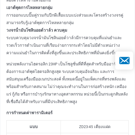
เอาต์พุตการไหลหลายกลุ่ม
การออกแบบปั๊มคู่รวมกับปีกผีเสื้อแบบแบ่งส่วนและโครงสร้างวงจรคู่
สามารถรับรู้เอาต์พุตการไหลหลายกลุ่ม
วงจรน้ํามันโซลินอยด์วาล์ว
ควบคุม
ระบบควบคุมวงจรน้ํามันโซลินอยด์วาล์วมีการควบคุมที่แม่นยําและ
รวดเร็วการดําเนินงานที่เรียบง่ายการกระทําโดยไม่มีตําแหน่งว่าง
ความแม่นยําในการติดตั้งที่สูงขึ้นและประสิทธิภาพที่มั่นคงยิ่งขึ้น
อีเมล
หน่วยพลังงานไฮดรอลิก 23HP เป็นโซลูชั่นที่ดีที่สุดสําหรับมืออาชีพที่
ต้องการเอาต์พุตไฮดรอลิกสูงสุด ระบบควบคุมอัจฉริยะ และการ
สนับสนุนเครื่องมืออเนกประสงค์ ทั้งหมดนี้อยู่ในแพ็คเกจที่ทรงพลังและ
พร้อมสําหรับภาคสนาม ไม่ว่าคุณจะทํางานในการก่อสร้างหนัก เหมือง
แร่ กู้ภัย หรือการบํารุงรักษาทางอุตสาหกรรม หน่วยนี้เป็นกระดูกสันหลัง
ที่เชื่อถือได้สําหรับงานที่มีประสิทธิภาพสูง
การกําหนดค่าพารามิเตอร์
แบบ
ZD23-45 เตียงแฝด