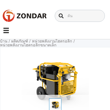
ข้าม
ไป
ที่
เนื้อหา
บ้าน
/
ผลิตภัณฑ์
/
หน่วยพลังงานไฮดรอลิก
/
หน่วยพลังงานไฮดรอลิกขนาดเล็ก