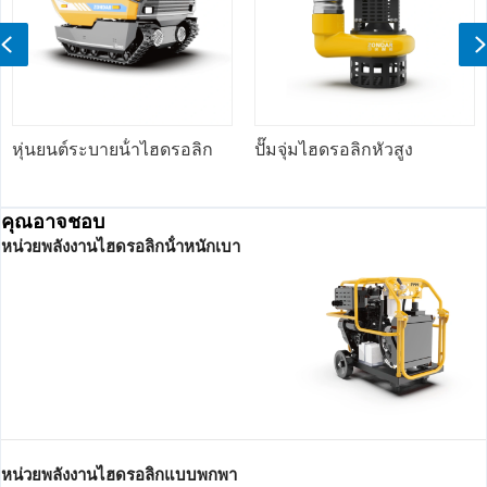
Previous
้ําไฮดรอลิก
ปั๊มจุ่มไฮดรอลิกหัวสูง
ปั๊มถนนลาดยาง
ประสิทธิภาพสูง
คุณอาจชอบ
หน่วยพลังงานไฮดรอลิกน้ําหนักเบา
หน่วยพลังงานไฮดรอลิกแบบพกพา