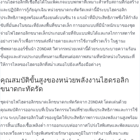
งานไฮดรอลิกที่เชื่อถือได้ในแพ็คเกจแบบพกพาที่เหมาะสําหรับสถานที่ก่อสร้าง
และปฏิบัติการกู้ภัยฉุกเฉิน หน่วยขนาดกะทัดรัดเหล่านี้มีระบบไฮดรอลิก
ประสิทธิภาพสูงพร้อมเครื่องยนต์เบนซิน 16 แรงม้าที่มีประสิทธิภาพซึ่งให้กําลัง
ขับที่มั่นคงในขณะที่ยังคงพื้นที่ขนาดเล็ก การออกแบบที่มีน้ําหนักเบาของชุด
จ่ายไฟไฮดรอลิกขนาดเล็กประกอบด้วยที่จับแบบพับได้และกลไกการสตาร์ท
อย่างรวดเร็วเพื่อการขนส่งที่ง่ายดายและการใช้งานที่รวดเร็ว ในฐานะ
ซัพพลายเออร์ชั้นนํา ZONDAR วิศวกรหน่วยเหล่านี้ด้วยระบบระบายความร้อน
ขั้นสูงและส่วนประกอบที่ทนทานเพื่อทนต่อสภาพสนามที่หนักหน่วงในขณะที่
ให้การไหลของไฮดรอลิกที่สม่ําเสมอไปยังเครื่องมือต่างๆ
คุณสมบัติขั้นสูงของหน่วยพลังงานไฮดรอลิก
ขนาดกะทัดรัด
ชุดจ่ายไฟไฮดรอลิกขนาดเล็กขนาดกะทัดรัดจาก ZONDAR โดดเด่นด้วย
คุณสมบัติการออกแบบที่เป็นนวัตกรรมใหม่ที่ช่วยเพิ่มประสิทธิภาพและการใช้
งาน ระบบไฮดรอลิกในตัวของยูนิตให้ประสิทธิภาพการแปลงพลังงานสูงพร้อม
การสิ้นเปลืองเชื้อเพลิงต่ํา การออกแบบท่ออากาศโปร่งใสพิเศษและพัดลมแบบ
แรงเหวี่ยงความเร็วสูงพิเศษช่วยรักษาอุณหภูมิในการทํางานที่เหมาะสม