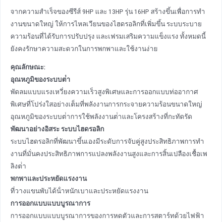
จากความสําเร็จของซีรีส์ 9HP และ 13HP รุ่น 16HP สร้างขึ้นเพื่อการทํา
งานขนาดใหญ่ ให้การไหลเวียนของไฮดรอลิกที่เพิ่มขึ้น ระบบระบาย
ความร้อนที่ได้รับการปรับปรุง และเฟรมเสริมความแข็งแรง ทั้งหมดนี้
ยังคงรักษาความสะดวกในการพกพาและใช้งานง่าย
คุณลักษณะ:
อุณหภูมิของระบบต่ํา
พัดลมแบบแรงเหวี่ยงความเร็วสูงพิเศษและการออกแบบท่ออากาศ
พิเศษที่โปร่งใสอย่างเต็มที่พลังงานการกระจายความร้อนขนาดใหญ่
อุณหภูมิของระบบต่ําการใช้พลังงานต่ําและโครงสร้างที่กะทัดรัด
พัฒนาอย่างอิสระ
ระบบไฮดรอลิก
ระบบไฮดรอลิกที่พัฒนาขึ้นเองมีระดับการจับคู่สูงประสิทธิภาพการทํา
งานที่มั่นคงประสิทธิภาพการแปลงพลังงานสูงและการสิ้นเปลืองเชื้อเพ
ลิงต่ํา
พกพาและประหยัดแรงงาน
ที่วางแขนพับได้น้ําหนักเบาและประหยัดแรงงาน
การออกแบบแบบบูรณาการ
การออกแบบแบบบูรณาการของการหดตัวและการสตาร์ทด้วยไฟฟ้า