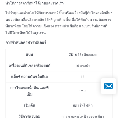
ทําให้การสตาร์ททําได้ง่ายและรวดเร็ว
ไม่ว่าคุณจะจ่ายไฟให้กับเบรกเกอร์ ปั๊ม หรือเครื่องมือกู้ภัยไฮดรอลิกอื่นๆ
หน่วยขับเคลื่อนไฮดรอลิก 16HP ถูกสร้างขึ้นเพื่อให้ทันกับความต้องการ
ที่ยากที่สุด โดยให้ความแข็งแรง ความน่าเชื่อถือ และประสิทธิภาพที่
ไม่มีใครเทียบได้ในทุกงาน
การกําหนดค่าพารามิเตอร์
แบบ
ZD16-35 เตียงแฝด
เครื่องยนต์ดีเซล
เครื่องยนต์
16 แรงม้า
แม็กซ์ ความดัน
/
เอ็มพีเอ
18
อีเมล
การไหลของน้ํามัน
/
แอลพี
1*35
เอ็ม
เริ่ม ต้น
สตาร์ทไฟฟ้า
วิธีการควบคุม
การควบคุมไฟฟ้าวงจรเดียว