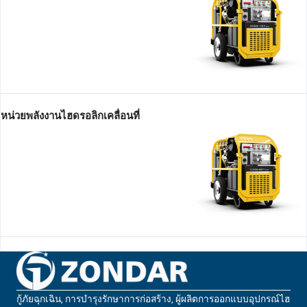
หน่วยพลังงานไฮดรอลิกเคลื่อนที่
กู้ภัยฉุกเฉิน, การบํารุงรักษาการก่อสร้าง, ผู้ผลิตการออกแบบอุปกรณ์ไฮ