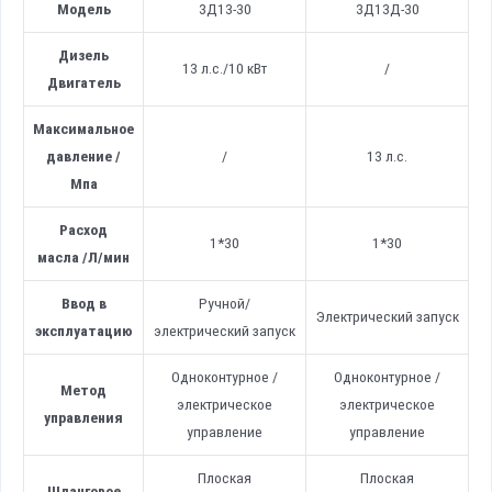
Модель
ЗД13-30
ЗД13Д-30
Дизель
13 л.с./10 кВт
/
Двигатель
Максимальное
давление
/
/
13 л.с.
Мпа
Расход
1*30
1*30
масла
/
Л/мин
Ввод в
Ручной/
Электрический запуск
эксплуатацию
электрический запуск
Одноконтурное /
Одноконтурное /
Метод
электрическое
электрическое
управления
управление
управление
Плоская
Плоская
Шланговое