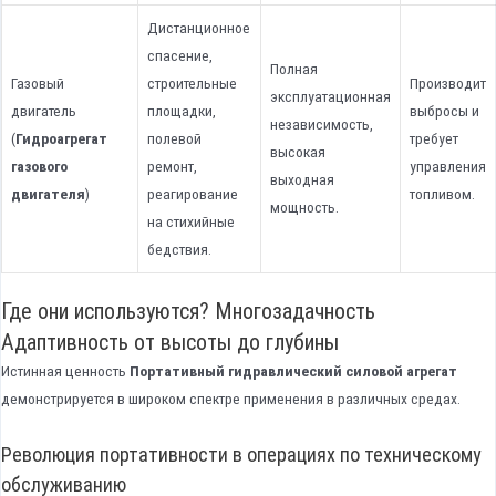
Дистанционное
спасение,
Полная
Газовый
строительные
Производит
эксплуатационная
двигатель
площадки,
выбросы и
независимость,
(
Гидроагрегат
полевой
требует
высокая
газового
ремонт,
управления
выходная
двигателя
)
реагирование
топливом.
мощность.
на стихийные
бедствия.
Где они используются? Многозадачность
Адаптивность от высоты до глубины
Истинная ценность
Портативный гидравлический силовой агрегат
демонстрируется в широком спектре применения в различных средах.
Революция портативности в операциях по техническому
обслуживанию