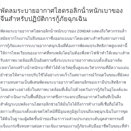
พัดลมระบายอากาศไฮดรอลิกน้ําหนักเบาของ
จีนสําหรับปฏิบัติการกู้ภัยฉุกเฉิน
พัดลมระบายอากาศไฮดรอลิกน้ําหนักเบาของ ZONDAR แสดงถึงวิศวกรรมล้ํา
สมัยจากโรงงานในจีนของเราซึ่งออกแบบมาโดยเฉพาะสําหรับสถานการณ์
การกู้ภัยและการระบายอากาศฉุกเฉินที่ต้องการพัดลมประสิทธิภาพสูงเหล่านี้
ให้การไหลเวียนของอากาศที่ทรงพลังโดยไม่ต้องพึ่งพาไฟฟ้าทําให้เหมาะสําห
รับสภาพแวดล้อมที่เป็นอันตรายซึ่งระบบระบายอากาศแบบดั้งเดิมอาจล้ม
เหลวโครงสร้างน้ําหนักเบาที่ทําได้ด้วยวัสดุขั้นสูงและวิศวกรรมที่มีความแม่น
ยําช่วยให้สามารถปรับใช้ได้อย่างรวดเร็วในสถานการณ์วิกฤตในขณะที่ยังคง
ความทนทานเป็นพิเศษพัดลมระบายอากาศไฮดรอลิกของเรามีประสิทธิภาพ
โดยเฉพาะอย่างยิ่งในสภาพแวดล้อมที่เต็มไปด้วยควันการกู้ภัยในอุโมงค์และ
การดําเนินงานในพื้นที่อับอากาศซึ่งการแลกเปลี่ยนอากาศในทันทีเป็นสิ่ง
สําคัญระบบพลังงานไฮดรอลิกช่วยให้มั่นใจได้ถึงการทํางานที่เชื่อถือได้ใน
สภาวะที่รุนแรงตั้งแต่เขตไฟไหม้ที่มีอุณหภูมิสูงไปจนถึงเหตุฉุกเฉินในการขุด
ใต้ดินในฐานะผู้ผลิตชั้นนําของจีนเรารวมส่วนประกอบระดับอุตสาหกรรมที่
แข็งแกร่งซึ่งทนทานต่อความเข้มงวดของงานกู้ภัยระดับมืออาชีพในขณะที่ทํา