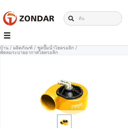
ข้าม
ไป
ที่
เนื้อหา
บ้าน
/
ผลิตภัณฑ์
/
ชุดปั๊มน้ําไฮดรอลิก
/
พัดลมระบายอากาศไฮดรอลิก