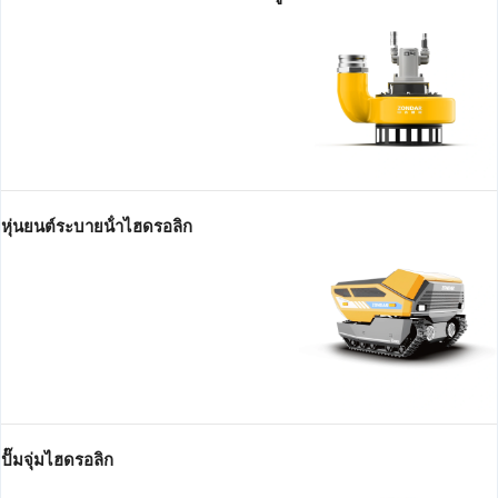
หุ่นยนต์ระบายน้ําไฮดรอลิก
ปั๊มจุ่มไฮดรอลิก