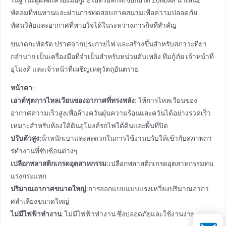
พัดลมที่ทนทานและผ่านการทดสอบภาคสนามเพื่อความปลอดภัย
ทัศนวิสัยและอากาศที่หายใจได้ในระหว่างภารกิจที่สําคัญ
ขนาดกะทัดรัด ปราศจากประกายไฟ และสร้างขึ้นสําหรับสภาวะที่ยา
กลําบาก เป็นเครื่องมือที่จําเป็นสําหรับหน่วยดับเพลิง ทีมกู้ภัย เจ้าหน้าที่
อุโมงค์ และเจ้าหน้าที่เผชิญเหตุวัตถุอันตราย
หน้าตา:
เอาต์พุตการไหลเวียนของอากาศที่ทรงพลัง
:
ให้การไหลเวียนของ
อากาศความเร็วสูงเพื่อล้างควันฝุ่นความร้อนและควันได้อย่างรวดเร็ว
เหมาะสําหรับห้องใต้ดินอุโมงค์รถไฟใต้ดินและพื้นที่ปิด
ปรับตัวสูง
:
น้ําหนักเบาและสะดวกในการใช้งานปรับให้เข้ากับสภาพกา
รทํางานที่ซับซ้อนต่างๆ
เปลือกพลาสติกเกรดอุตสาหกรรม
:
เปลือกพลาสติกเกรดอุตสาหกรรมทน
แรงกระแทก
ปริมาณอากาศขนาดใหญ่
:
การออกแบบแบบแรงเหวี่ยงปริมาณอากา
ศลําเลียงขนาดใหญ่
ไม่มีไฟฟ้าทํางาน
: ไม่มีไฟฟ้าทํางาน ซึ่งปลอดภัยและใช้งานง่าย
อีเมล