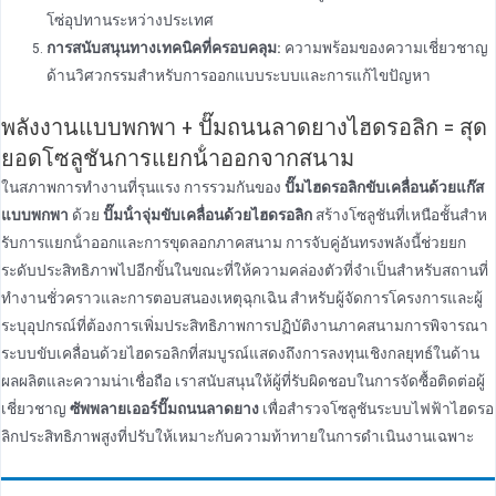
โซ่อุปทานระหว่างประเทศ
การสนับสนุนทางเทคนิคที่ครอบคลุม:
ความพร้อมของความเชี่ยวชาญ
ด้านวิศวกรรมสําหรับการออกแบบระบบและการแก้ไขปัญหา
พลังงานแบบพกพา + ปั๊มถนนลาดยางไฮดรอลิก = สุด
ยอดโซลูชันการแยกน้ําออกจากสนาม
ในสภาพการทํางานที่รุนแรง การรวมกันของ
ปั๊มไฮดรอลิกขับเคลื่อนด้วยแก๊ส
แบบพกพา
ด้วย
ปั๊มน้ําจุ่มขับเคลื่อนด้วยไฮดรอลิก
สร้างโซลูชันที่เหนือชั้นสําห
รับการแยกน้ําออกและการขุดลอกภาคสนาม การจับคู่อันทรงพลังนี้ช่วยยก
ระดับประสิทธิภาพไปอีกขั้นในขณะที่ให้ความคล่องตัวที่จําเป็นสําหรับสถานที่
ทํางานชั่วคราวและการตอบสนองเหตุฉุกเฉิน สําหรับผู้จัดการโครงการและผู้
ระบุอุปกรณ์ที่ต้องการเพิ่มประสิทธิภาพการปฏิบัติงานภาคสนามการพิจารณา
ระบบขับเคลื่อนด้วยไฮดรอลิกที่สมบูรณ์แสดงถึงการลงทุนเชิงกลยุทธ์ในด้าน
ผลผลิตและความน่าเชื่อถือ เราสนับสนุนให้ผู้ที่รับผิดชอบในการจัดซื้อติดต่อผู้
เชี่ยวชาญ
ซัพพลายเออร์ปั๊มถนนลาดยาง
เพื่อสํารวจโซลูชันระบบไฟฟ้าไฮดรอ
ลิกประสิทธิภาพสูงที่ปรับให้เหมาะกับความท้าทายในการดําเนินงานเฉพาะ