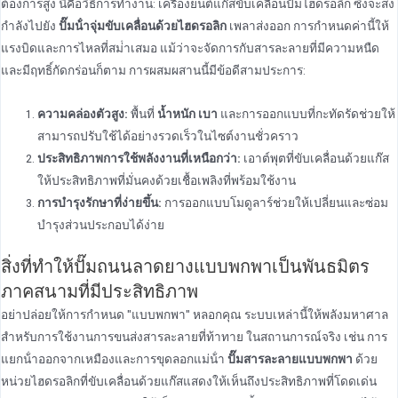
ต้องการสูง นี่คือวิธีการทํางาน: เครื่องยนต์แก๊สขับเคลื่อนปั๊มไฮดรอลิก ซึ่งจะส่ง
กําลังไปยัง
ปั๊มน้ําจุ่มขับเคลื่อนด้วยไฮดรอลิก
เพลาส่งออก การกําหนดค่านี้ให้
แรงบิดและการไหลที่สม่ําเสมอ แม้ว่าจะจัดการกับสารละลายที่มีความหนืด
และมีฤทธิ์กัดกร่อนก็ตาม การผสมผสานนี้มีข้อดีสามประการ:
ความคล่องตัวสูง:
พื้นที่
น้ำหนัก เบา
และการออกแบบที่กะทัดรัดช่วยให้
สามารถปรับใช้ได้อย่างรวดเร็วในไซต์งานชั่วคราว
ประสิทธิภาพการใช้พลังงานที่เหนือกว่า:
เอาต์พุตที่ขับเคลื่อนด้วยแก๊ส
ให้ประสิทธิภาพที่มั่นคงด้วยเชื้อเพลิงที่พร้อมใช้งาน
การบํารุงรักษาที่ง่ายขึ้น:
การออกแบบโมดูลาร์ช่วยให้เปลี่ยนและซ่อม
บํารุงส่วนประกอบได้ง่าย
สิ่งที่ทําให้ปั๊มถนนลาดยางแบบพกพาเป็นพันธมิตร
ภาคสนามที่มีประสิทธิภาพ
อย่าปล่อยให้การกําหนด "แบบพกพา" หลอกคุณ ระบบเหล่านี้ให้พลังมหาศาล
สําหรับการใช้งานการขนส่งสารละลายที่ท้าทาย ในสถานการณ์จริง เช่น การ
แยกน้ําออกจากเหมืองและการขุดลอกแม่น้ํา
ปั๊มสารละลายแบบพกพา
ด้วย
หน่วยไฮดรอลิกที่ขับเคลื่อนด้วยแก๊สแสดงให้เห็นถึงประสิทธิภาพที่โดดเด่น