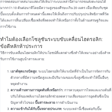
การทดสอบภาคสนามแสดงให้เห็นว่าระบบเหล่านี้สามารถขนส่งตะกอนได้
มากกว่า 10 ตันต่อนาทีโดยมีความสูงของศีรษะเกิน 20 เมตร เมื่อเทียบกับชุด
ปั๊มแบบดั้งเดิมการกําหนดค่านี้แสดงให้เห็นถึงการปรับปรุงประสิทธิภาพที่วัด
ได้และการสิ้นเปลืองเชื้อเพลิงที่ลดลงทําให้เหนือกว่าทั้งในด้านเศรษฐกิจและ
การใช้งาน
ทําไมต้องเลือกโซลูชันระบบขับเคลื่อนไฮดรอลิก:
ข้อดีหลักห้าประการ
วิธีการขับเคลื่อนไฮดรอลิกให้ประโยชน์ที่แตกต่างซึ่งทําให้เหมาะอย่างยิ่งสําห
รับการใช้งานสูบน้ําสารละลาย:
เอาต์พุตแรงบิดสูง:
ระบบไฮดรอลิกให้แรงบิดที่จําเป็นในการจัดการกับ
ตัวกลางที่มีความหนืดสูงและมีปริมาณของแข็งสูงซึ่งจะทําให้ปั๊มอื่นๆ
หยุดทํางาน
ความต้านทานการอุดตันที่เหนือกว่า:
การควบคุมการไหลและแรงดันที่
ปรับได้ของพลังงานไฮดรอลิกช่วยลดความเสี่ยงของการอุดตันซึ่งเป็น
ปัญหาทั่วไปของ
ปั๊มสารละลาย
การดําเนินงาน
ความเข้ากันได้กับปั๊มหลายประเภท:
ระบบเหล่านี้เชื่อมต่อกับปั๊ม