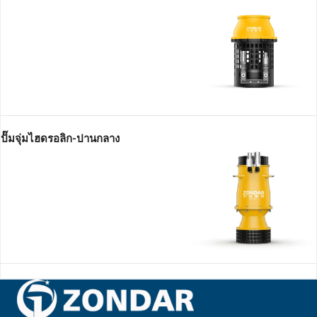
ปั๊มจุ่มไฮดรอลิก-ปานกลาง