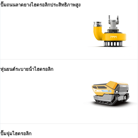
ปั๊มถนนลาดยางไฮดรอลิกประสิทธิภาพสูง
หุ่นยนต์ระบายน้ําไฮดรอลิก
ปั๊มจุ่มไฮดรอลิก