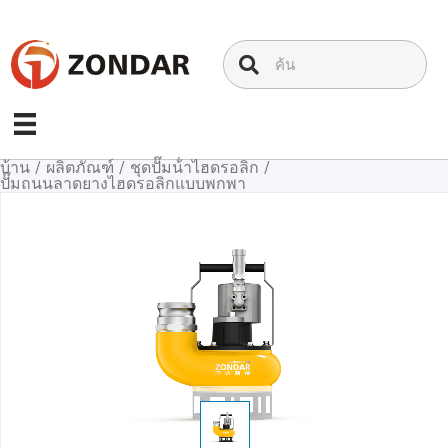
ข้าม
ไป
ที่
เนื้อหา
บ้าน
/
ผลิตภัณฑ์
/
ชุดปั๊มน้ําไฮดรอลิก
/
ปั๊มถนนลาดยางไฮดรอลิกแบบพกพา