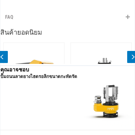
FAQ
สินค้ายอดนิยม
Previous
คุณอาจชอบ
ปั๊มถนนลาดยางไฮดรอลิกขนาดกะทัดรัด
อลิก
ปั๊มจุ่มไฮดรอลิกหัวสูง
ปั๊มถนนลาดยางไฮดรอล
ประสิทธิภาพสูง