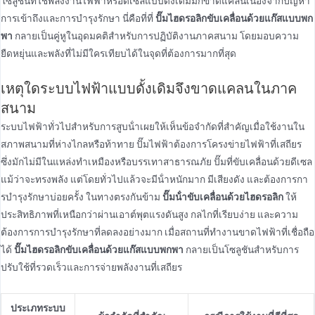
โซลูชันที่ใช้พลังงานไฟฟ้าหรือดีเซลแบบดั้งเดิมมักขาดแคลนเนื่องจากปัญหา
การเข้าถึงและการบํารุงรักษา นี่คือที่ที่
ปั๊มไฮดรอลิกขับเคลื่อนด้วยแก๊สแบบพก
พา
กลายเป็นคู่หูในอุดมคติสําหรับการปฏิบัติงานภาคสนาม โดยมอบความ
ยืดหยุ่นและพลังที่ไม่มีใครเทียบได้ในจุดที่ต้องการมากที่สุด
เหตุใดระบบไฟฟ้าแบบดั้งเดิมจึงขาดแคลนในภาค
สนาม
ระบบไฟฟ้าทั่วไปสําหรับการสูบน้ําเผยให้เห็นข้อจํากัดที่สําคัญเมื่อใช้งานใน
สภาพสนามที่ห่างไกลหรือท้าทาย ปั๊มไฟฟ้าต้องการโครงข่ายไฟฟ้าที่เสถียร
ซึ่งมักไม่มีในแหล่งทําเหมืองหรือบรรเทาสาธารณภัย ปั๊มที่ขับเคลื่อนด้วยดีเซล
แม้ว่าจะทรงพลัง แต่โดยทั่วไปแล้วจะมีน้ําหนักมาก มีเสียงดัง และต้องการกา
รบํารุงรักษาบ่อยครั้ง ในทางตรงกันข้าม
ปั๊มน้ําขับเคลื่อนด้วยไฮดรอลิก
ให้
ประสิทธิภาพที่เหนือกว่าผ่านเอาต์พุตแรงดันสูง กลไกที่เรียบง่าย และความ
ต้องการการบํารุงรักษาที่ลดลงอย่างมาก เมื่อสถานที่ทํางานขาดไฟฟ้าที่เชื่อถือ
ได้
ปั๊มไฮดรอลิกขับเคลื่อนด้วยแก๊สแบบพกพา
กลายเป็นโซลูชันสําหรับการ
ปรับใช้ที่รวดเร็วและการจ่ายพลังงานที่เสถียร
ประเภทระบบ