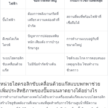
ข้อจํากัดที่สําคัญ
กรณีการใช้งานที่ดีที่สุด
ไฟฟ้า
ต้องการพลังงานกริดที่
สถานที่คงที่พร้อมไฟฟ้าที่
ปั๊มไฟฟ้า
เสถียร ความคล่องตัวที่
เชื่อถือได้
จํากัด
ปัญหาการปล่อยมลพิษ
ดีเซลไดเร็ค
การทํางานแบบอยู่กับที่
หนัก เสียงดัง การบํารุง
ไดรฟ์
ขนาดใหญ่
รักษาสูง
ระบบไฮดรอลิก
ไซต์ระยะไกล การตอบสนอง
ขับเคลื่อนด้วย
ไม่มีข้อจํากัดข้างต้น
เหตุฉุกเฉิน โซนทํางาน
แก๊ส
ชั่วคราว
หน่วยไฮดรอลิกขับเคลื่อนด้วยแก๊สแบบพกพาช่วย
เพิ่มประสิทธิภาพของปั๊มถนนลาดยางได้อย่างไร
การทํางานร่วมกันทางเทคโนโลยีระหว่างเครื่องยนต์แก๊สและระบบไฮดรอลิก
สร้างโซลูชันพลังงานที่เหมาะสมที่สุดสําหรับการใช้งานสูบน้ําที่มีความ