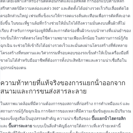
ตัดโดยเฉพาะสําหรับงานตัดคอนกรีตและแอสฟัลต์ การออกแบบตามหลัก
สรีรศาสตร์มีความคล่องแคล่ว 360° และติดตั้งได้อย่างรวดเร็วกับเลื่อยตัดไฮ
ดรอลิกส่วนใหญ่ เฟรมที่แข็งแรงให้การลดแรงสั่นสะเทือนเพื่อการตัดที่สะอาด
ยิ่งขึ้น ในขณะที่ฐานล้อที่กว้างช่วยให้มั่นใจได้ถึงความมั่นคงบนพื้นผิวที่ไม่
เรียบ สําหรับการขุดร่องยูทิลิตี้และการตัดร่องพื้นผิวระบบนําทางที่แม่นยําของ
รถเข็นให้การตัดตรงโดยใช้ความพยายามเพียงเล็กน้อย ในสถานการณ์กู้ภัย
ฉุกเฉิน จะช่วยให้เข้าถึงได้อย่างรวดเร็วและมั่นคงผ่านโครงสร้างที่พังทลาย
โครงสร้างที่ทนทานและวิศวกรรมที่รอบคอบของรถเข็นทําให้เป็นเครื่องมือที่
ขาดไม่ได้สําหรับมืออาชีพที่ต้องการทั้งประสิทธิภาพและความน่าเชื่อถือใน
อุปกรณ์ของตน
ความท้าทายที่แท้จริงของการแยกน้ําออกจาก
สนามและการขนส่งสารละลาย
ในสภาพแวดล้อมที่มีความต้องการของสถานที่ก่อสร้าง การทําเหมืองแร่ และ
สถานการณ์กู้ภัยฉุกเฉิน การจัดการของเหลวที่มีความเข้มข้นสูงและมีปริมาณ
ของแข็งสูงถือเป็นอุปสรรคสําคัญ ความน่าเชื่อถือของ
ปั๊มแยกน้ําไฮดรอลิก
และ
ปั๊มสารละลาย
ระบบเป็นสิ่งสําคัญยิ่งภายใต้สภาวะที่เลวร้ายเหล่านี้