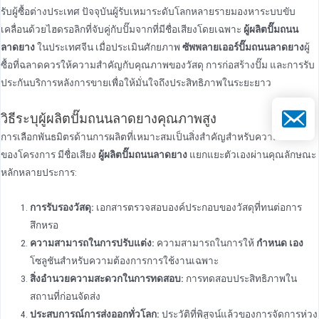
รับผู้ซื้อต่างประเทศ ปัจจุบันผู้รับเหมาระดับโลกหลายรายมองหาระบบขับ
เคลื่อนด้วยไฮดรอลิกที่จับคู่กับปั๊มจากที่มีชื่อเสียงโดยเฉพาะ
ผู้ผลิตปั๊มถนน
ลาดยาง
ในประเทศจีน เมื่อประเมินศักยภาพ
ซัพพลายเออร์ปั๊มถนนลาดยาง
ผู้
ซื้อที่ฉลาดควรให้ความสําคัญกับคุณภาพของวัสดุ การก่อสร้างปั๊ม และการรับ
ประกันบริการหลังการขายเพื่อให้มั่นใจถึงประสิทธิภาพในระยะยาว
อีเมล
วิธีระบุผู้ผลิตปั๊มถนนลาดยางคุณภาพสูง
การเลือกพันธมิตรด้านการผลิตที่เหมาะสมเป็นสิ่งสําคัญสําหรับความสําเร็จ
ของโครงการ มีชื่อเสียง
ผู้ผลิตปั๊มถนนลาดยาง
แยกแยะตัวเองผ่านคุณลักษณะ
หลักหลายประการ:
การรับรองวัสดุ:
เอกสารตรวจสอบองค์ประกอบของวัสดุที่ทนต่อการ
สึกหรอ
ความสามารถในการปรับแต่ง:
ความสามารถในการให้
กำหนด เอง
โซลูชันสําหรับความต้องการการใช้งานเฉพาะ
สิ่งอํานวยความสะดวกในการทดสอบ:
การทดสอบประสิทธิภาพใน
สถานที่ก่อนจัดส่ง
ประสบการณ์การส่งออกทั่วโลก:
ประวัติที่พิสูจน์แล้วของการจัดการห่วง