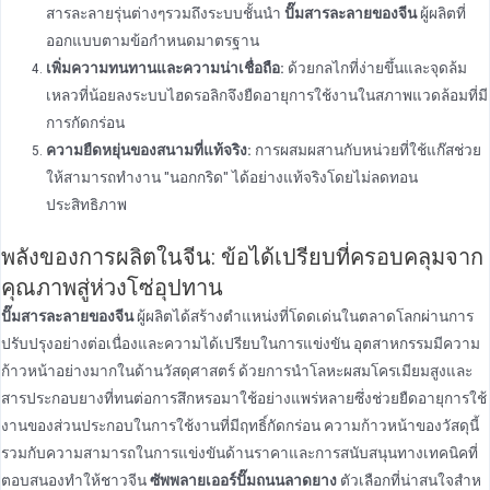
สารละลายรุ่นต่างๆรวมถึงระบบชั้นนํา
ปั๊มสารละลายของจีน
ผู้ผลิตที่
ออกแบบตามข้อกําหนดมาตรฐาน
เพิ่มความทนทานและความน่าเชื่อถือ:
ด้วยกลไกที่ง่ายขึ้นและจุดล้ม
เหลวที่น้อยลงระบบไฮดรอลิกจึงยืดอายุการใช้งานในสภาพแวดล้อมที่มี
การกัดกร่อน
ความยืดหยุ่นของสนามที่แท้จริง:
การผสมผสานกับหน่วยที่ใช้แก๊สช่วย
ให้สามารถทํางาน "นอกกริด" ได้อย่างแท้จริงโดยไม่ลดทอน
ประสิทธิภาพ
พลังของการผลิตในจีน: ข้อได้เปรียบที่ครอบคลุมจาก
คุณภาพสู่ห่วงโซ่อุปทาน
ปั๊มสารละลายของจีน
ผู้ผลิตได้สร้างตําแหน่งที่โดดเด่นในตลาดโลกผ่านการ
ปรับปรุงอย่างต่อเนื่องและความได้เปรียบในการแข่งขัน อุตสาหกรรมมีความ
ก้าวหน้าอย่างมากในด้านวัสดุศาสตร์ ด้วยการนําโลหะผสมโครเมียมสูงและ
สารประกอบยางที่ทนต่อการสึกหรอมาใช้อย่างแพร่หลายซึ่งช่วยยืดอายุการใช้
งานของส่วนประกอบในการใช้งานที่มีฤทธิ์กัดกร่อน ความก้าวหน้าของวัสดุนี้
รวมกับความสามารถในการแข่งขันด้านราคาและการสนับสนุนทางเทคนิคที่
ตอบสนองทําให้ชาวจีน
ซัพพลายเออร์ปั๊มถนนลาดยาง
ตัวเลือกที่น่าสนใจสําห