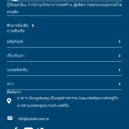
กู้ภัยฉุกเฉิน, การบํารุงรักษาการก่อสร้าง, ผู้ผลิตการออกแบบอุปกรณ์ไฮ
ดรอลิก
ศึกษาเพิ่มเติม
การเดินเรือ
ผลิตภัณฑ์
เกี่ยวกับเรา
แอปพลิเคชัน
ข่าว
ติดต่อเรา
อาคาร Zhongchuang เมืองอุตสาหกรรม Sany เขตพัฒนาเศรษฐกิจ
ฉางซามณฑลหูหนานประเทศจีน
info@zondar.com.cn