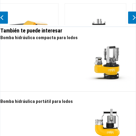
Previous
También te puede interesar
Bomba hidráulica compacta para lodos
o
Bomba sumergible hidráulica
Bomba hidráulica de lodos 
High Head
alto rendimiento
Bomba hidráulica portátil para lodos