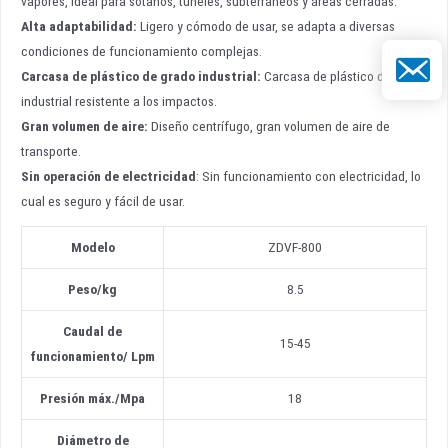
vapores, ideal para sótanos, túneles, subterráneos y áreas cerradas.
Alta adaptabilidad
:
Ligero y cómodo de usar, se adapta a diversas
condiciones de funcionamiento complejas.
Correo el
Carcasa de plástico de grado industrial
:
Carcasa de plástico de grado
industrial resistente a los impactos.
Gran volumen de aire
:
Diseño centrífugo, gran volumen de aire de
transporte.
Sin operación de electricidad
: Sin funcionamiento con electricidad, lo
cual es seguro y fácil de usar.
Modelo
ZDVF-800
Peso
/
kg
8.5
Caudal de
15-45
funcionamiento
/
Lpm
Presión máx.
/
Mpa
18
Diámetro de