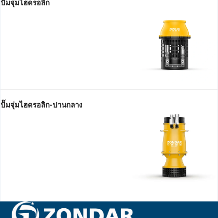
ปั๊มจุ่มไฮดรอลิก
ปั๊มจุ่มไฮดรอลิก-ปานกลาง