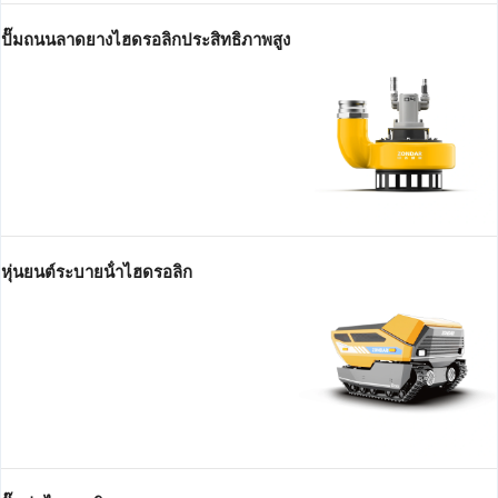
ปั๊มถนนลาดยางไฮดรอลิกประสิทธิภาพสูง
หุ่นยนต์ระบายน้ําไฮดรอลิก