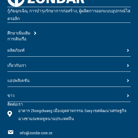
กู้ภัยฉุกเฉิน, การบํารุงรักษาการก่อสร้าง, ผู้ผลิตการออกแบบอุปกรณ์ไฮ
ดรอลิก
ศึกษาเพิ่มเติม
การเดินเรือ
ผลิตภัณฑ์
เกี่ยวกับเรา
แอปพลิเคชัน
ข่าว
ติดต่อเรา
อาคาร Zhongchuang เมืองอุตสาหกรรม Sany เขตพัฒนาเศรษฐกิจ
ฉางซามณฑลหูหนานประเทศจีน
info@zondar.com.cn