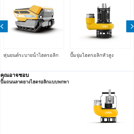
Previous
หุ่นยนต์ระบายน้ําไฮดรอลิก
ปั๊มจุ่มไฮดรอลิกหัวสูง
คุณอาจชอบ
ปั๊มถนนลาดยางไฮดรอลิกแบบพกพา