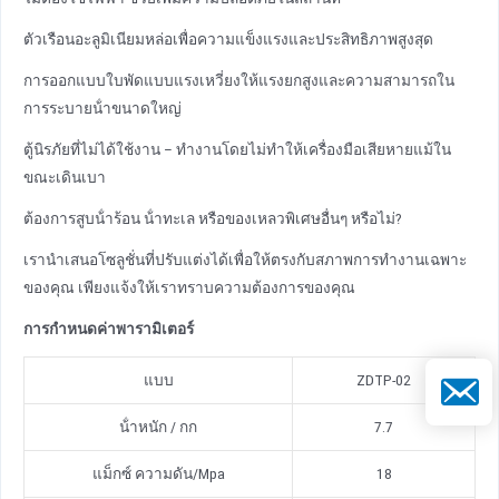
ตัวเรือนอะลูมิเนียมหล่อเพื่อความแข็งแรงและประสิทธิภาพสูงสุด
การออกแบบใบพัดแบบแรงเหวี่ยงให้แรงยกสูงและความสามารถใน
การระบายน้ําขนาดใหญ่
ตู้นิรภัยที่ไม่ได้ใช้งาน – ทํางานโดยไม่ทําให้เครื่องมือเสียหายแม้ใน
ขณะเดินเบา
ต้องการสูบน้ําร้อน น้ําทะเล หรือของเหลวพิเศษอื่นๆ หรือไม่?
เรานําเสนอโซลูชั่นที่ปรับแต่งได้เพื่อให้ตรงกับสภาพการทํางานเฉพาะ
ของคุณ เพียงแจ้งให้เราทราบความต้องการของคุณ
การกําหนดค่าพารามิเตอร์
แบบ
ZDTP-02
อีเมล
น้ําหนัก / กก
7.7
แม็กซ์ ความดัน/Mpa
18