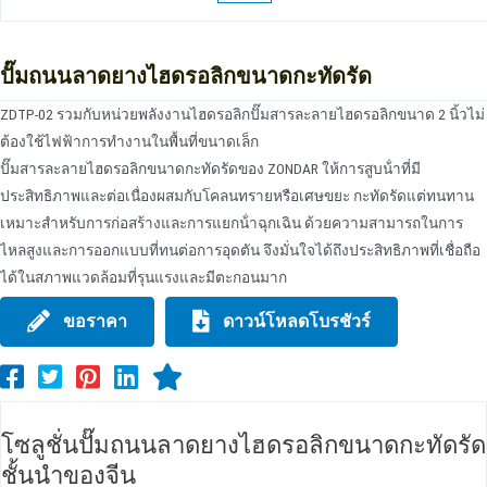
ปั๊มถนนลาดยางไฮดรอลิกขนาดกะทัดรัด
ZDTP-02 รวมกับหน่วยพลังงานไฮดรอลิกปั๊มสารละลายไฮดรอลิกขนาด 2 นิ้วไม่
ต้องใช้ไฟฟ้าการทํางานในพื้นที่ขนาดเล็ก
ปั๊มสารละลายไฮดรอลิกขนาดกะทัดรัดของ ZONDAR ให้การสูบน้ําที่มี
ประสิทธิภาพและต่อเนื่องผสมกับโคลนทรายหรือเศษขยะ กะทัดรัดแต่ทนทาน
เหมาะสําหรับการก่อสร้างและการแยกน้ําฉุกเฉิน ด้วยความสามารถในการ
ไหลสูงและการออกแบบที่ทนต่อการอุดตัน จึงมั่นใจได้ถึงประสิทธิภาพที่เชื่อถือ
ได้ในสภาพแวดล้อมที่รุนแรงและมีตะกอนมาก
ขอราคา
ดาวน์โหลดโบรชัวร์
โซลูชั่นปั๊มถนนลาดยางไฮดรอลิกขนาดกะทัดรัด
ชั้นนําของจีน