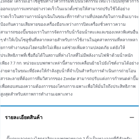
Zondar ได้รวมเอาโซลูชันทางวิศวกรรมที่เป็นนวัตกรรมใหม่ไว้ในปั๊มทุกตัวการ
ออกแบบการแทรกอย่างรวดเร็วในแนวตั้งช่วยให้สามารถปรับใช้ได้อย่าง
รวดเร็วในสถานการณ์ฉุกเฉินในขณะที่การทํางานที่ปลอดภัยในการเดินเบาจะ
ป้องกันความเสียหายของเครื่องมือระหว่างการปิดเครื่องชั่วคราวความ
สามารถของปั๊มของเราในการจัดการกับน้ําร้อนน้ําทะเลและของเหลวพิเศษอื่น
ๆ ทําให้เป็นโซลูชั่นที่หลากหลายสําหรับการใช้งานในอุตสาหกรรมที่หลากหลา
ยการทํางานของไฮดรอลิกไม่เพียง แต่ช่วยเพิ่มความปลอดภัย แต่ยังให้
ประสิทธิภาพที่เชื่อถือได้ในสถานที่ห่างไกลที่ไม่มีพลังงานไฟฟ้าด้วยน้ําหนัก
เพียง 7.7 กก. หน่วยแบบพกพาเหล่านี้สามารถเคลื่อนย้ายไปยังไซต์งานได้อย่าง
ง่ายดายในขณะที่ยังคงให้กําลังสูบน้ําที่จําเป็นสําหรับการดําเนินการถ่ายโอน
สารละลายที่ต้องการทีมวิศวกรของ Zondar สามารถปรับแต่งการกําหนดค่าปั๊ม
เพื่อตอบสนองความต้องการของโครงการเฉพาะเพื่อให้มั่นใจถึงประสิทธิภาพ
สูงสุดสําหรับสภาพการทํางานเฉพาะทาง
รายละเอียดสินค้า
ปั๊มถนนลาดยางไฮดรอลิกแบบพกพาขนาด 2 นิ้วเป็นทางออกที่ดีสําหรับ