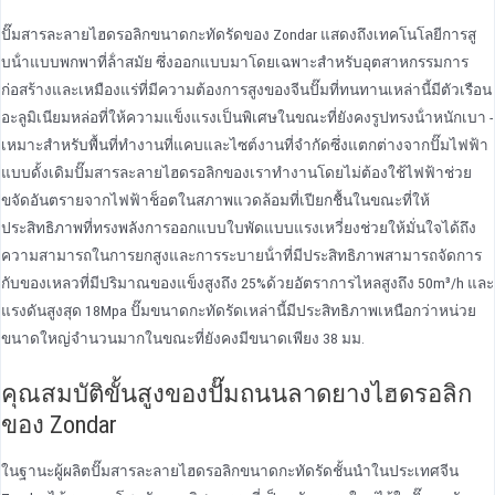
ปั๊มสารละลายไฮดรอลิกขนาดกะทัดรัดของ Zondar แสดงถึงเทคโนโลยีการสู
บน้ําแบบพกพาที่ล้ําสมัย ซึ่งออกแบบมาโดยเฉพาะสําหรับอุตสาหกรรมการ
ก่อสร้างและเหมืองแร่ที่มีความต้องการสูงของจีนปั๊มที่ทนทานเหล่านี้มีตัวเรือน
อะลูมิเนียมหล่อที่ให้ความแข็งแรงเป็นพิเศษในขณะที่ยังคงรูปทรงน้ําหนักเบา -
เหมาะสําหรับพื้นที่ทํางานที่แคบและไซต์งานที่จํากัดซึ่งแตกต่างจากปั๊มไฟฟ้า
แบบดั้งเดิมปั๊มสารละลายไฮดรอลิกของเราทํางานโดยไม่ต้องใช้ไฟฟ้าช่วย
ขจัดอันตรายจากไฟฟ้าช็อตในสภาพแวดล้อมที่เปียกชื้นในขณะที่ให้
ประสิทธิภาพที่ทรงพลังการออกแบบใบพัดแบบแรงเหวี่ยงช่วยให้มั่นใจได้ถึง
ความสามารถในการยกสูงและการระบายน้ําที่มีประสิทธิภาพสามารถจัดการ
กับของเหลวที่มีปริมาณของแข็งสูงถึง 25%ด้วยอัตราการไหลสูงถึง 50m³/h และ
แรงดันสูงสุด 18Mpa ปั๊มขนาดกะทัดรัดเหล่านี้มีประสิทธิภาพเหนือกว่าหน่วย
ขนาดใหญ่จํานวนมากในขณะที่ยังคงมีขนาดเพียง 38 มม.
คุณสมบัติขั้นสูงของปั๊มถนนลาดยางไฮดรอลิก
ของ Zondar
ในฐานะผู้ผลิตปั๊มสารละลายไฮดรอลิกขนาดกะทัดรัดชั้นนําในประเทศจีน