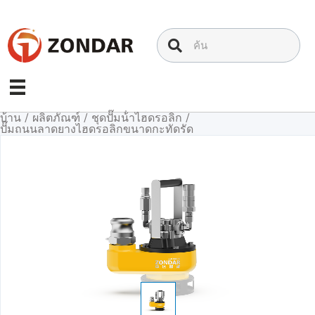
ข้าม
ไป
ที่
เนื้อหา
บ้าน
/
ผลิตภัณฑ์
/
ชุดปั๊มน้ําไฮดรอลิก
/
ปั๊มถนนลาดยางไฮดรอลิกขนาดกะทัดรัด