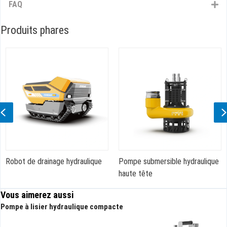
FAQ
Produits phares
Previous
 hydraulique
Pompe submersible hydraulique
Pompe à lisier hyd
haute tête
performance
Vous aimerez aussi
Pompe à lisier hydraulique compacte