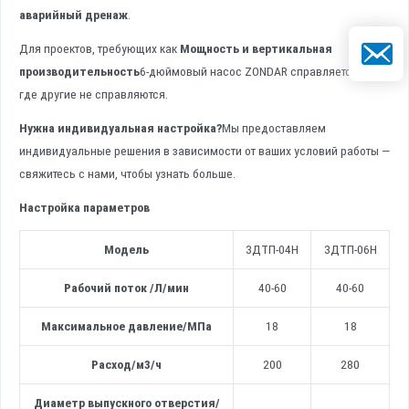
аварийный дренаж
.
Электрон
Для проектов, требующих как
Мощность и вертикальная
производительность
6-дюймовый насос ZONDAR справляется там,
где другие не справляются.
Нужна индивидуальная настройка?
Мы предоставляем
индивидуальные решения в зависимости от ваших условий работы —
свяжитесь с нами, чтобы узнать больше.
Настройка параметров
Модель
ЗДТП-04Н
ЗДТП-06Н
Рабочий поток
/
Л/мин
40-60
40-60
Максимальное давление/МПа
18
18
Расход/м3/ч
200
280
Диаметр выпускного отверстия
/