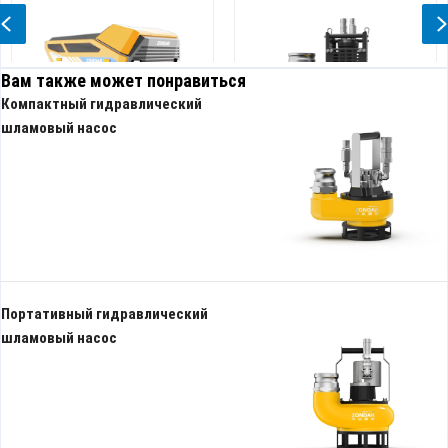
Previous
Вам также может понравиться
Компактный гидравлический
шламовый насос
 дренажный
Гидравлический погружной
Высокопроизвод
насос с высоким напором
гидравлический
насос
Портативный гидравлический
шламовый насос