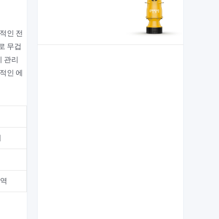
적인 전
로 무겁
지 관리
적인 에
치
구역