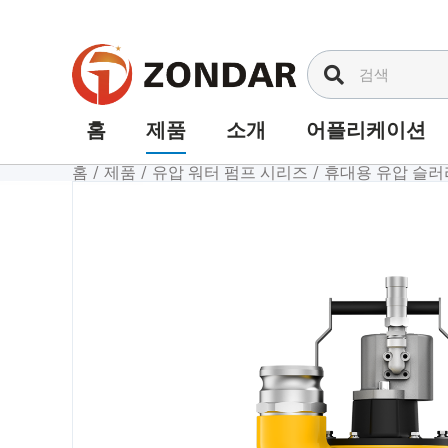
내
용
으
로
건
홈
제품
소개
어플리케이션
너
홈
/
제품
/
유압 워터 펌프 시리즈
/
휴대용 유압 슬러
뛰
기