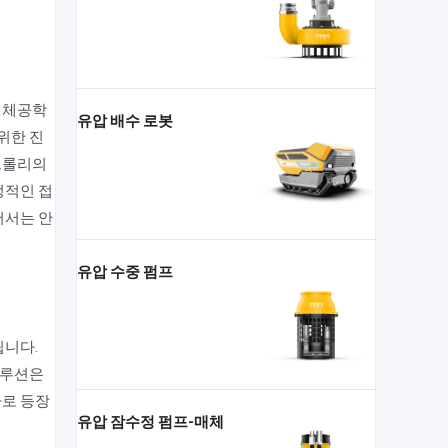
 인체공학
유압 배수 로봇
위한 진
트롤리의
정적인 접
어서는 안
유압 수중 펌프
됩니다.
솔루션은
자로 등장
유압 잠수정 펌프-매체