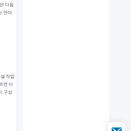
은 다음
는 연마
준설 작업
르면 이
이 구성
이메일