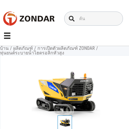
ข้าม
ไป
ที่
เนื้อหา
บ้าน
/
ผลิตภัณฑ์
/
การเปิดตัวผลิตภัณฑ์ ZONDAR
/
หุ่นยนต์ระบายน้ําไฮดรอลิกหัวสูง