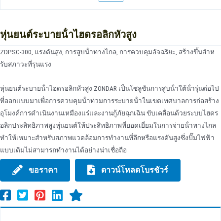
หุ่นยนต์ระบายน้ําไฮดรอลิกหัวสูง
ZDPSC-300, แรงดันสูง, การสูบน้ําทางไกล, การควบคุมอัจฉริยะ, สร้างขึ้นสําห
รับสภาวะที่รุนแรง
หุ่นยนต์ระบายน้ําไฮดรอลิกหัวสูง ZONDAR เป็นโซลูชันการสูบน้ําใต้น้ํารุ่นต่อไป
ที่ออกแบบมาเพื่อการควบคุมน้ําท่วมการระบายน้ําในเขตเทศบาลการก่อสร้าง
อุโมงค์การดําเนินงานเหมืองแร่และงานกู้ภัยฉุกเฉิน ขับเคลื่อนด้วยระบบไฮดร
อลิกประสิทธิภาพสูงหุ่นยนต์ให้ประสิทธิภาพที่ยอดเยี่ยมในการจ่ายน้ําทางไกล
ทําให้เหมาะสําหรับสภาพแวดล้อมการทํางานที่ลึกหรือแรงดันสูงซึ่งปั๊มไฟฟ้า
แบบเดิมไม่สามารถทํางานได้อย่างน่าเชื่อถือ
ขอราคา
ดาวน์โหลดโบรชัวร์