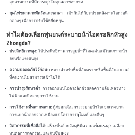
อุตสาหกรรมที่มีภาระสูงในทุกสภาพอากาศ
ชุดไฟขนาดกะทัดรัดและพกพา
– เข้ากันได้กับหน่วยพลังงานไฮดรอลิ
กต่างๆ เพื่อการปรับใช้ที่ยืดหยุ่น
ทําไมต้องเลือกหุ่นยนต์ระบายน้ําไฮดรอลิกหัวสูง
Zhongda?
ประสิทธิภาพสูง:
ให้ประสิทธิภาพการสูบน้ําที่โดดเด่นแม้ในสภาวะน้ํา
ลึกหรือแรงดันสูง
ความปลอดภัยไว้ก่อน:
เหมาะสําหรับพื้นที่อันตรายหรือพื้นที่อับอากาศ
ที่คนงานไม่สามารถเข้าไปได้
การบํารุงรักษาต่ํา:
การออกแบบไฮดรอลิกช่วยลดความล้มเหลวทาง
ไฟฟ้าและยืดอายุการใช้งาน
การใช้งานที่หลากหลาย:
กู้ภัยฉุกเฉิน การระบายน้ําในเขตเทศบาล
การแยกน้ําออกจากเหมืองแร่ โครงการอุโมงค์ และอื่นๆ
วิศวกรรมที่เชื่อถือได้:
สร้างขึ้นด้วยวัสดุที่มีความแข็งแรงสูง เคลือบ
ทนต่อการกัดกร่อน และกันซึม IP68