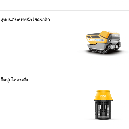
หุ่นยนต์ระบายน้ําไฮดรอลิก
ปั๊มจุ่มไฮดรอลิก