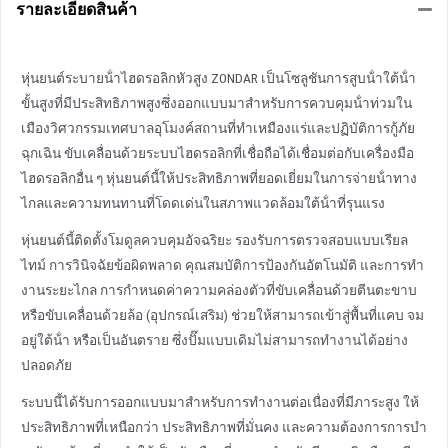
รายละเอียดสินค้า
หุ่นยนต์ระบายน้ําไฮดรอลิกหัวสูง ZONDAR เป็นโซลูชันการสูบน้ําใต้น้ํา
ขั้นสูงที่มีประสิทธิภาพสูงซึ่งออกแบบมาสําหรับการควบคุมน้ําท่วมใน
เมืองวิศวกรรมเทศบาลอุโมงค์สถานที่ทําเหมืองแร่และปฏิบัติการกู้ภัย
ฉุกเฉิน ขับเคลื่อนด้วยระบบไฮดรอลิกที่เชื่อถือได้เชื่อมต่อกับเครื่องมือ
ไฮดรอลิกอื่น ๆ หุ่นยนต์นี้ให้ประสิทธิภาพที่ยอดเยี่ยมในการจ่ายน้ําทาง
ไกลและความทนทานที่โดดเด่นในสภาพแวดล้อมใต้น้ําที่รุนแรง
หุ่นยนต์นี้ติดตั้งโมดูลควบคุมอัจฉริยะ รองรับการตรวจสอบแบบเรียล
ไทม์ การวินิจฉัยข้อผิดพลาด คุณสมบัติการป้องกันอัตโนมัติ และการทํา
งานระยะไกล การกําหนดค่าความคล่องตัวที่ขับเคลื่อนด้วยตีนตะขาบ
หรือขับเคลื่อนด้วยล้อ (อุปกรณ์เสริม) ช่วยให้สามารถเข้าสู่พื้นที่แคบ จม
อยู่ใต้น้ํา หรือเป็นอันตราย ซึ่งปั๊มแบบเดิมไม่สามารถทํางานได้อย่าง
ปลอดภัย
ระบบนี้ได้รับการออกแบบมาสําหรับการทํางานต่อเนื่องที่มีภาระสูง ให้
ประสิทธิภาพที่เหนือกว่า ประสิทธิภาพที่มั่นคง และความต้องการการบํา