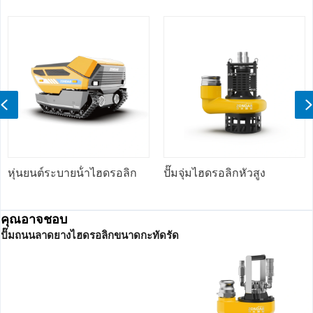
Previous
ฮดรอลิก
ปั๊มจุ่มไฮดรอลิกหัวสูง
ปั๊มถนนลาดยางไฮด
ประสิทธิภาพสูง
คุณอาจชอบ
ปั๊มถนนลาดยางไฮดรอลิกขนาดกะทัดรัด