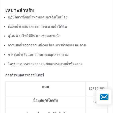
เหมาะสําหรับ:
ปฏิบัติการกู้ภัยน้ําท่วมและฉุกเฉินในเมือง
ท่อส่งน้ําเทศบาลและการระบายน้ําใต้ดิน
อุโมงค์ รถไฟใต้ดิน และท่อระบายน้ํา
การแยกน้ําออกจากเหมืองแร่และการกําจัดสารละลาย
การสูบน้ําเสียและกากตะกอนอุตสาหกรรม
โครงการบรรเทาสาธารณภัยและระบายน้ําชั่วคราว
การกําหนดค่าพารามิเตอร์
แบบ
ZDPSC-300
อีเมล
น้ําหนัก
/
กิโลกรัม
1200