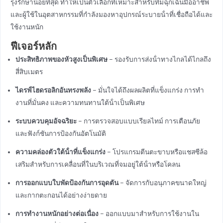
รุงรักษาน้อยที่สุด ทําให้เป็นตัวเลือกที่เหมาะสําหรับทีมฉุกเฉินมืออาชีพ
และผู้ใช้ในอุตสาหกรรมที่กําลังมองหาอุปกรณ์ระบายน้ําที่เชื่อถือได้และ
ใช้งานหนัก
ฟีเจอร์หลัก
ประสิทธิภาพของหัวสูงเป็นพิเศษ
– รองรับการส่งน้ําทางไกลได้ไกลถึง
สี่สิบเมตร
ไดรฟ์ไฮดรอลิกอันทรงพลัง
– มั่นใจได้ถึงผลผลิตที่แข็งแกร่ง การทํา
งานที่มั่นคง และความทนทานใต้น้ําเป็นพิเศษ
ระบบควบคุมอัจฉริยะ
– การตรวจสอบแบบเรียลไทม์ การเตือนภัย
และฟังก์ชันการป้องกันอัตโนมัติ
ความคล่องตัวใต้น้ําที่แข็งแกร่ง
– โปรแกรมตีนตะขาบหรือแชสซีล้อ
เสริมสําหรับการเคลื่อนที่ในบริเวณที่จมอยู่ใต้น้ําหรือโคลน
การออกแบบใบพัดป้องกันการอุดตัน
– จัดการกับอนุภาคขนาดใหญ่
และกากตะกอนได้อย่างง่ายดาย
การทํางานหนักอย่างต่อเนื่อง
– ออกแบบมาสําหรับการใช้งานใน