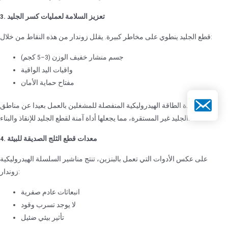
3. تعزيز السلامة لعمليات كسر الجليد
قطع الجليد ينطوي على مخاطر كبيرة. يقلل زوندار من هذه النقاط من خلال:
جسم منشار خفيف الوزن (3–5 كجم)
واقيات اليد الواقية
مفتاح حماية الأمان
د الإلكتروني
تسمح وحدة الطاقة الهيدروليكية المنفصلة للمشغلين بالعمل بعيدا عن مناطق
الجليد غير المستقرة، مما يجعلها أداة آمنة لقطع الجليد للإنقاذ والبناء.
4. معدات قطع الثلج الصديقة للبيئة
على عكس الأدوات التي تعمل بالبنزين، تنتج مناشير السلسلة الهيدروليكية
زوندار:
انبعاثات عادم صفرية
لا يوجد تسرب وقود
تأثير بيئي ضئيل