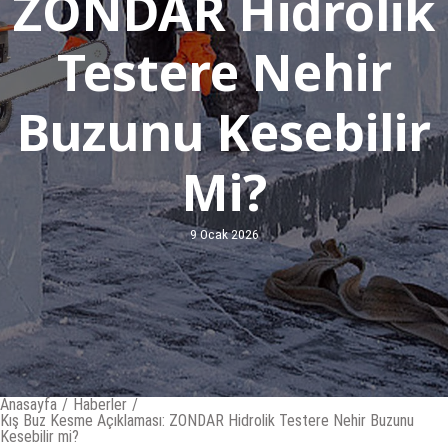
ZONDAR Hidrolik
Testere Nehir
Buzunu Kesebilir
Mi?
9 Ocak 2026
Anasayfa
/
Haberler
/
Kış Buz Kesme Açıklaması: ZONDAR Hidrolik Testere Nehir Buzunu
Kesebilir mi?