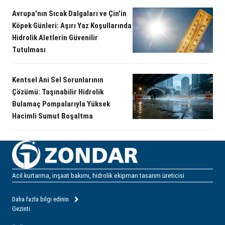
Avrupa'nın Sıcak Dalgaları ve Çin'in
Köpek Günleri: Aşırı Yaz Koşullarında
Hidrolik Aletlerin Güvenilir
Tutulması
Kentsel Ani Sel Sorunlarının
Çözümü: Taşınabilir Hidrolik
Bulamaç Pompalarıyla Yüksek
Hacimli Sumut Boşaltma
Acil kurtarma, inşaat bakımı, hidrolik ekipman tasarım üreticisi
Daha fazla bilgi edinin
Gezinti