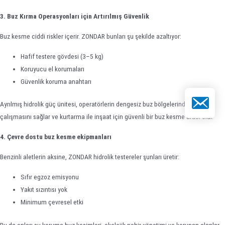
3. Buz Kırma Operasyonları için Artırılmış Güvenlik
Buz kesme ciddi riskler içerir. ZONDAR bunları şu şekilde azaltıyor:
Hafif testere gövdesi (3–5 kg)
Koruyucu el korumaları
Güvenlik koruma anahtarı
E-posta
Ayrılmış hidrolik güç ünitesi, operatörlerin dengesiz buz bölgelerinden uzakta
çalışmasını sağlar ve kurtarma ile inşaat için güvenli bir buz kesme aracı olur.
4. Çevre dostu buz kesme ekipmanları
Benzinli aletlerin aksine, ZONDAR hidrolik testereler şunları üretir:
Sıfır egzoz emisyonu
Yakıt sızıntısı yok
Minimum çevresel etki
Bu da onları su koruma buz kesimleri, ekolojik nehir yönetimi ve korunan alanlar