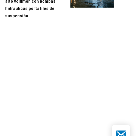
alto volumen con bombas
hidráulicas portátiles de
suspensión
Correo elec