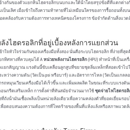
างกันของตัวแยกหินไฮดรอลิกบนบกและใต้น้ําโดยสรุปข้อดีที่แตกต่างกั
็นเลิศ เมื่อเข้าใจถึงความท้าทายที่ไม่เหมือนใครของการรื้อถอนทั้ง
ึ่งสอดคล้องกับความต้องการทางเทคนิคของโครงการ ข้อจํากัดด้านสิ่งแวด
ังไฮดรอลิกที่อยู่เบื้องหลังการแยกส่วน
งเข้าใจหัวใจร่วมกันของเครื่องมือทั้งสอง นั่นคือระบบไฮดรอลิก ที่ง่ายที่สุด
กทิศทางที่ควบคุมได้ A
หน่วยพลังงานไฮดรอลิก
(HPU) ทําหน้าที่เป็นเครื
ยกสัญญาณ แรงดันนี้ขับเคลื่อนลูกสูบที่ขยายชุดลิ่มเหล็กที่สอดเข้าไปใน
ลระหว่างความดัน (วัดเป็น psi หรือบาร์) และอัตราการไหล (วัดเป็นแกลล
รถหมุนเวียนเครื่องมือได้เร็วขึ้น และเพิ่มผลผลิต ในขณะที่ระบบแรงดัน
อคอนกรีตเสริมเหล็ก การตั้งค่าที่ทันสมัยจํานวนมากใช้
ชุดจ่ายไฟไฮดรอล
ที่ถังน้ํามันเชื้อเพลิงเป็นหน่วยล้อเดียวเพื่อความคล่องตัวที่ยอดเยี่ยมร
พื่อตอบสนองความต้องการที่โหดร้ายของพื้นที่แห้งแล้งหรือสภาพแวดล้