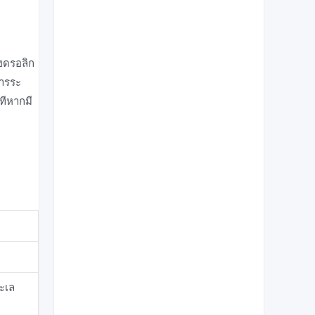
ไฮดรอลิก
สารระ
ทีหากมี
ะเล