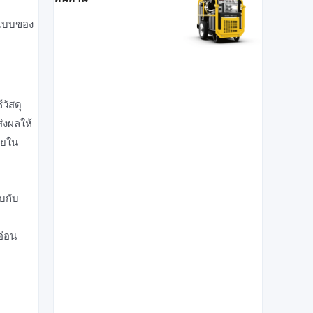
กแบบของ
วัสดุ
่งผลให้
ายใน
บกับ
อ่อน