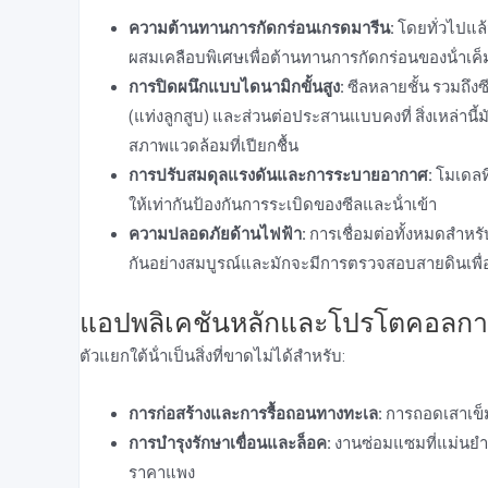
ความต้านทานการกัดกร่อนเกรดมารีน:
โดยทั่วไปแล้
ผสมเคลือบพิเศษเพื่อต้านทานการกัดกร่อนของน้ําเค็
การปิดผนึกแบบไดนามิกขั้นสูง:
ซีลหลายชั้น รวมถึงซี
(แท่งลูกสูบ) และส่วนต่อประสานแบบคงที่ สิ่งเหล่านี้ม
สภาพแวดล้อมที่เปียกชื้น
การปรับสมดุลแรงดันและการระบายอากาศ:
โมเดลท
ให้เท่ากันป้องกันการระเบิดของซีลและน้ําเข้า
ความปลอดภัยด้านไฟฟ้า:
การเชื่อมต่อทั้งหมดสําหรับ
กันอย่างสมบูรณ์และมักจะมีการตรวจสอบสายดินเพื่อป้
แอปพลิเคชันหลักและโปรโตคอลการ
ตัวแยกใต้น้ําเป็นสิ่งที่ขาดไม่ได้สําหรับ:
การก่อสร้างและการรื้อถอนทางทะเล:
การถอดเสาเข็มท
การบํารุงรักษาเขื่อนและล็อค:
งานซ่อมแซมที่แม่นยํา
ราคาแพง