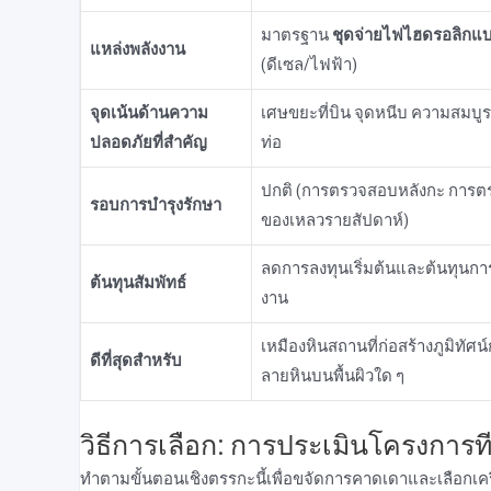
มาตรฐาน
ชุดจ่ายไฟไฮดรอลิก
แหล่งพลังงาน
(ดีเซล/ไฟฟ้า)
จุดเน้นด้านความ
เศษขยะที่บิน จุดหนีบ ความสมบู
ปลอดภัยที่สําคัญ
ท่อ
ปกติ (การตรวจสอบหลังกะ การ
รอบการบํารุงรักษา
ของเหลวรายสัปดาห์)
ลดการลงทุนเริ่มต้นและต้นทุนการ
ต้นทุนสัมพัทธ์
งาน
เหมืองหินสถานที่ก่อสร้างภูมิทัศน
ดีที่สุดสําหรับ
ลายหินบนพื้นผิวใด ๆ
วิธีการเลือก: การประเมินโครงการท
ทําตามขั้นตอนเชิงตรรกะนี้เพื่อขจัดการคาดเดาและเลือกเครื