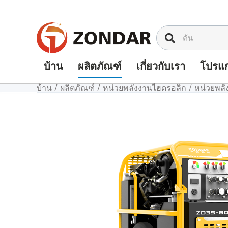
ข้าม
ไป
ที่
เนื้อหา
บ้าน
ผลิตภัณฑ์
เกี่ยวกับเรา
โปรแก
บ้าน
/
ผลิตภัณฑ์
/
หน่วยพลังงานไฮดรอลิก
/
หน่วยพลั