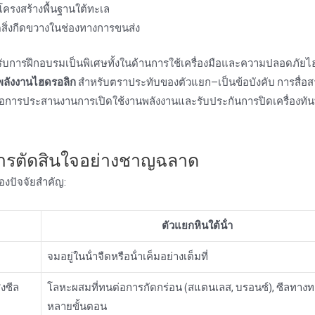
โครงสร้างพื้นฐานใต้ทะเล
ดสิ่งกีดขวางในช่องทางการขนส่ง
ด้รับการฝึกอบรมเป็นพิเศษทั้งในด้านการใช้เครื่องมือและความปลอดภัย
พลังงานไฮดรอลิก
สําหรับตราประทับของตัวแยก—เป็นข้อบังคับ การสื่อ
ิ่งต่อการประสานงานการเปิดใช้งานพลังงานและรับประกันการปิดเครื่องทัน
 การตัดสินใจอย่างชาญฉลาด
องปัจจัยสําคัญ:
ตัวแยกหินใต้น้ํา
จมอยู่ในน้ําจืดหรือน้ําเค็มอย่างเต็มที่
งซีล
โลหะผสมที่ทนต่อการกัดกร่อน (สแตนเลส, บรอนซ์), ซีลทางท
หลายขั้นตอน