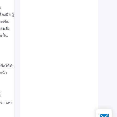
น
งมือ ผู้
จะเข้ม
วยพลัง
เป็น
ื่อให้ทํา
น้ํา
้
นประกอบ
อีเมล