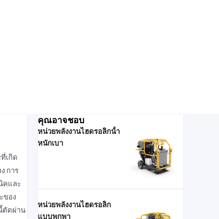
คุณอาจชอบ
หน่วยพลังงานไฮดรอลิกน้ํา
หนักเบา
่เกิด
าง การ
นิคและ
าะของ
หน่วยพลังงานไฮดรอลิก
้ตัดผ่าน
แบบพกพา