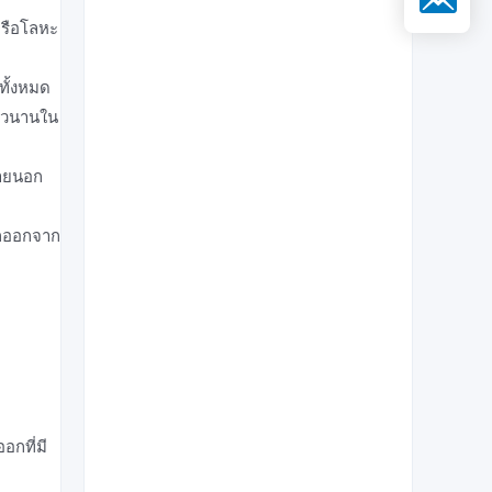
หรือโลหะ
วทั้งหมด
่ยาวนานใน
ภายนอก
กออกจาก
อกที่มี