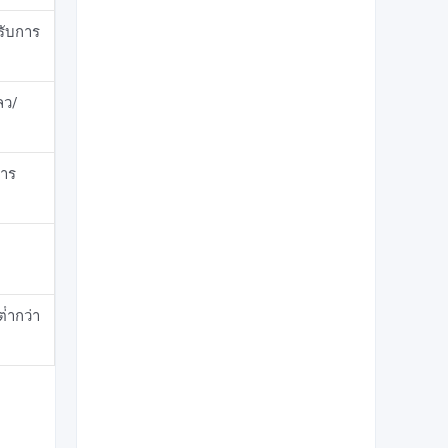
รับการ
ลว/
การ
่ํากว่า