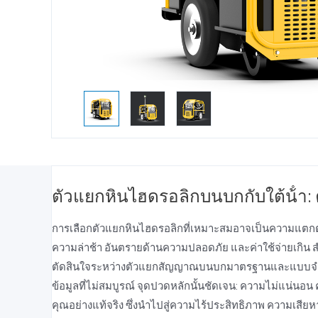
ตัวแยกหินไฮดรอลิกบนบกกับใต้น้ํา: คู่
การเลือกตัวแยกหินไฮดรอลิกที่เหมาะสมอาจเป็นความแตกต่
ความล่าช้า อันตรายด้านความปลอดภัย และค่าใช้จ่ายเกิน สํา
ตัดสินใจระหว่างตัวแยกสัญญาณบนบกมาตรฐานและแบบจําลองใ
ข้อมูลที่ไม่สมบูรณ์ จุดปวดหลักนั้นชัดเจน: ความไม่แน่น
คุณอย่างแท้จริง ซึ่งนําไปสู่ความไร้ประสิทธิภาพ ความเสี