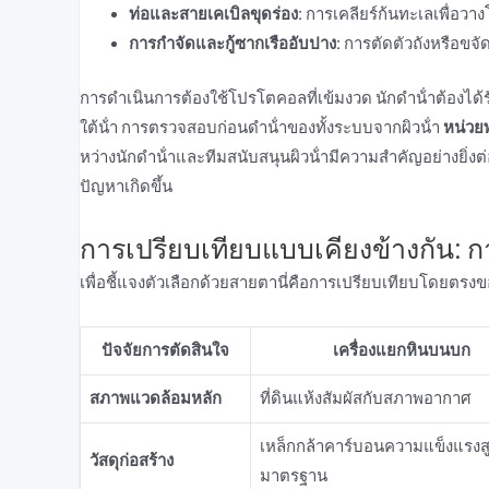
ท่อและสายเคเบิลขุดร่อง:
การเคลียร์ก้นทะเลเพื่อวาง
การกําจัดและกู้ซากเรืออับปาง:
การตัดตัวถังหรือขจั
การดําเนินการต้องใช้โปรโตคอลที่เข้มงวด นักดําน้ําต้องไ
ใต้น้ํา การตรวจสอบก่อนดําน้ําของทั้งระบบจากผิวน้ํา
หน่วย
หว่างนักดําน้ําและทีมสนับสนุนผิวน้ํามีความสําคัญอย่างย
ปัญหาเกิดขึ้น
การเปรียบเทียบแบบเคียงข้างกัน:
เพื่อชี้แจงตัวเลือกด้วยสายตานี่คือการเปรียบเทียบโดยตรงข
ปัจจัยการตัดสินใจ
เครื่องแยกหินบนบก
สภาพแวดล้อมหลัก
ที่ดินแห้งสัมผัสกับสภาพอากาศ
เหล็กกล้าคาร์บอนความแข็งแรงสู
วัสดุก่อสร้าง
มาตรฐาน