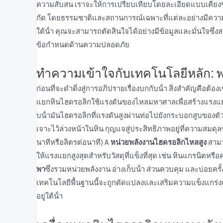
ความสับสน เราจะให้การเปรียบเทียบโดยละเอียดแบบเคียงข้
กัด โดยธรรมชาติและสถานการณ์เฉพาะที่แต่ละอย่างมีความเป
ใต้น้ํา คุณจะสามารถตัดสินใจได้อย่างมีข้อมูลและมั่นใจซ
ข้อกําหนดด้านความปลอดภัย
ทําความเข้าใจกับเทคโนโลยีหลัก: พล
ก่อนที่จะดําดิ่งสู่การอภิปรายเรื่องบกกับน้ํา สิ่งสําคัญคือต้อ
แยกหินไฮดรอลิกใช้แรงดันของไหลมหาศาลเพื่อสร้างแรงแย
บน้ํามันไฮดรอลิกที่แรงดันสูงผ่านท่อไปยังกระบอกสูบของตัวแ
เจาะไว้ล่วงหน้าในหิน กุญแจสู่ประสิทธิภาพอยู่ที่ความสมดุ
นาทีหรือลิตรต่อนาที) A
หน่วยพลังงานไฮดรอลิกไหลสูง
สามา
ให้แรงแยกสูงสุดสําหรับวัสดุที่แข็งที่สุด เช่น หินแกรนิตหรื
พา
ซึ่งรวมหน่วยพลังงาน อ่างเก็บน้ํา ส่วนควบคุม และบ่อยครั้ง
เทคโนโลยีพื้นฐานนี้จะถูกดัดแปลงและเสริมความแข็งแกร่งเ
อยู่ใต้น้ํา