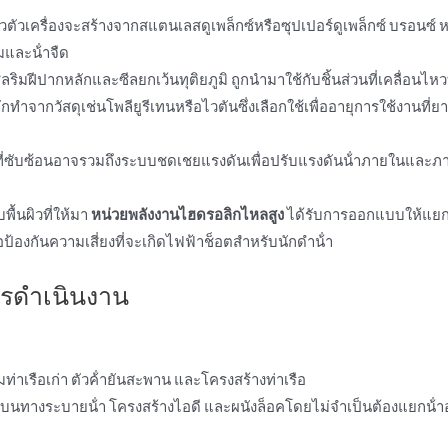
วตัวเครื่องจะสร้างจากสแตนเลสดูเพล็กซ์หรือซุปเปอร์ดูเพล็กซ์ บรอนซ์ 
มและน้ําจืด
ลริมฝีปากหลักและซีลยกเว้นทุติยภูมิ ถูกนํามาใช้กับชิ้นส่วนที่เคลื่อนไห
ักทําจากวัสดุเช่นโพลียูรีเทนหรือไวตันซึ่งเลือกใช้เพื่ออายุการใช้งานที
ี่ซับซ้อนอาจรวมถึงระบบชดเชยแรงดันเพื่อปรับแรงดันน้ําภายในและ
พื้นผิวที่ให้มา
หน่วยพลังงานไฮดรอลิกไหลสูง
ได้รับการออกแบบให้แย
องกันความเสี่ยงที่จะเกิดไฟฟ้าช็อตสําหรับนักดําน้ํา
ดําเนินงาน
่าเรือเก่า ตัวค้ํายันสะพาน และโครงสร้างท่าเรือ
บนทางระบายน้ํา โครงสร้างไอดี และผนังล็อคโดยไม่จําเป็นต้องแยกน้ําอ