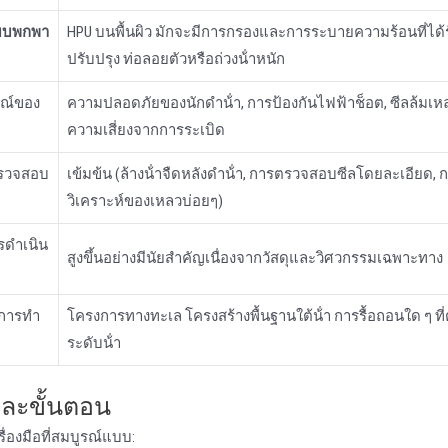
แบบพกพา
HPU บนพื้นผิว มักจะมีการกรองและการระบายความร้อนที่ได้
ปรับปรุง ท่อลอยตัวหรือถ่วงน้ําหนัก
รณ์ของ
ความปลอดภัยของนักดําน้ํา, การป้องกันไฟฟ้าช็อต, ซีลล้มเห
ความเสี่ยงจากการระเบิด
ตรวจสอบ
เข้มข้น (ล้างน้ําจืดหลังดําน้ํา, การตรวจสอบซีลโดยละเอียด, 
วิเคราะห์ของเหลวบ่อยๆ)
ดําเนิน
สูงขึ้นอย่างมีนัยสําคัญเนื่องจากวัสดุและวิศวกรรมเฉพาะทาง
์การทํา
โครงการทางทะเล โครงสร้างพื้นฐานใต้น้ํา การรื้อถอนใด ๆ ที่ต
ระดับน้ํา
ีละขั้นตอน
่องมือที่สมบูรณ์แบบ: