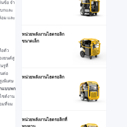
นข้อ จํา
บนบกและ
ล้อม และ
หน่วยพลังงานไฮดรอลิก
ขนาดเล็ก
คือตัว
่องยนต์สู
รูที่
อนต่อ
หน่วยพลังงานไฮดรอลิก
สูงพิเศษ
ิกแบบพก
อบไซต์งาน
อมที่จม
หน่วยพลังงานไฮดรอลิกที่
ทนทาน