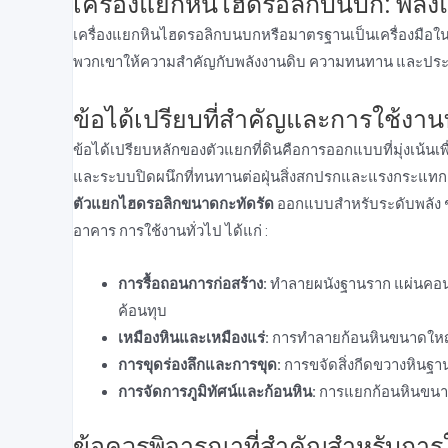
เครื่องแยกหินไฮดรอลิกบนบก: พลัง
เครื่องแยกหินไฮดรอลิกบนบกหรือมาตรฐานเป็นเครื่องมือใน
พวกเขาให้ความสําคัญกับพลังงานดิบ ความทนทาน และประ
ข้อได้เปรียบที่สําคัญและการใช้งานท
ข้อได้เปรียบหลักของตัวแยกที่ดินคือการออกแบบที่มุ่งเน้นเพื
และระบบปิดผนึกที่ทนทานต่อฝุ่นสิ่งสกปรกและแรงกระแทก แต่มี
ตัวแยกไฮดรอลิกขนาดกะทัดรัด
ออกแบบสําหรับระดับพลัง ช่
อาคาร การใช้งานทั่วไป ได้แก่ :
การรื้อถอนการก่อสร้าง:
ทําลายผนังฐานราก แผ่นคอนก
ค้อนทุบ
เหมืองหินและเหมืองแร่:
การทําลายก้อนหินขนาดใหญ่ท
การขุดร่องลึกและการขุด:
การขจัดสิ่งกีดขวางหินฐ
การจัดการภูมิทัศน์และก้อนหิน:
การแยกก้อนหินขนา
ข้อควรพิจารณาที่สําคัญสําหรับการใช