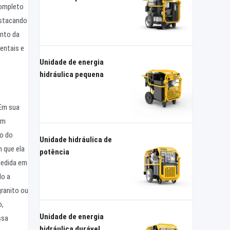
completo
estacando
anto da
entais e
Unidade de energia
hidráulica pequena
 Em sua
Um
ro do
Unidade hidráulica de
 que ela
potência
medida em
do a
granito ou
o,
Unidade de energia
ssa
hidráulica durável