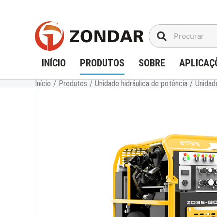
Ir
para
o
conteúdo
INÍCIO
PRODUTOS
SOBRE
APLICAÇ
Início
/
Produtos
/
Unidade hidráulica de potência
/
Unidade