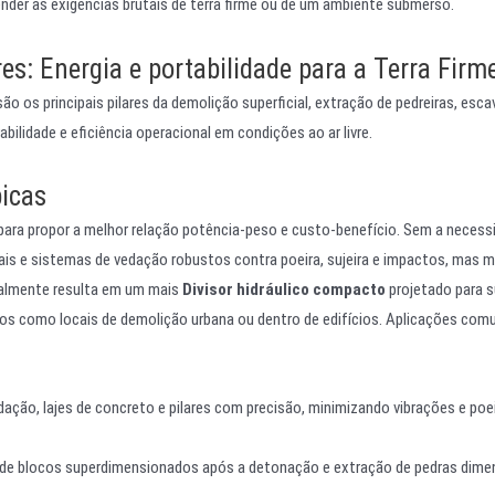
nder às exigências brutais de terra firme ou de um ambiente submerso.
res: Energia e portabilidade para a Terra Firm
o os principais pilares da demolição superficial, extração de pedreiras, esc
abilidade e eficiência operacional em condições ao ar livre.
picas
 para propor a melhor relação potência-peso e custo-benefício. Sem a necess
ais e sistemas de vedação robustos contra poeira, sujeira e impactos, mas 
ralmente resulta em um mais
Divisor hidráulico compacto
projetado para s
os como locais de demolição urbana ou dentro de edifícios. Aplicações com
ção, lajes de concreto e pilares com precisão, minimizando vibrações e poe
de blocos superdimensionados após a detonação e extração de pedras dime