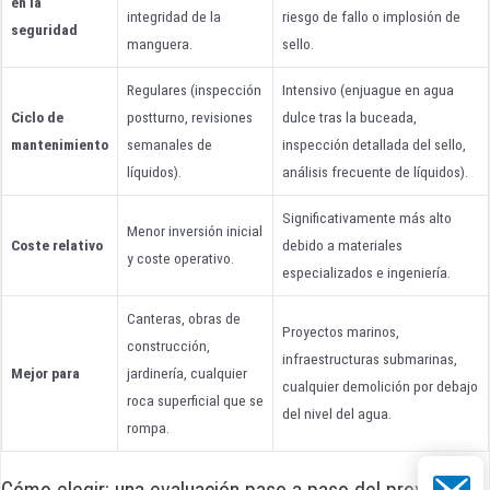
en la
integridad de la
riesgo de fallo o implosión de
seguridad
manguera.
sello.
Regulares (inspección
Intensivo (enjuague en agua
Ciclo de
postturno, revisiones
dulce tras la buceada,
mantenimiento
semanales de
inspección detallada del sello,
líquidos).
análisis frecuente de líquidos).
Significativamente más alto
Menor inversión inicial
Coste relativo
debido a materiales
y coste operativo.
especializados e ingeniería.
Canteras, obras de
Proyectos marinos,
construcción,
infraestructuras submarinas,
Mejor para
jardinería, cualquier
cualquier demolición por debajo
roca superficial que se
del nivel del agua.
rompa.
Correo el
Cómo elegir: una evaluación paso a paso del proyecto