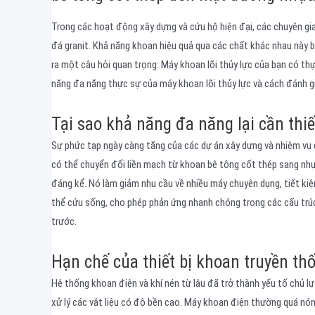
Trong các hoạt động xây dựng và cứu hộ hiện đại, các chuyên gi
đá granit. Khả năng khoan hiệu quả qua các chất khác nhau này b
ra một câu hỏi quan trọng: Máy khoan lõi thủy lực của bạn có th
năng đa năng thực sự của máy khoan lõi thủy lực và cách đánh g
Tại sao khả năng đa năng lại cần thiế
Sự phức tạp ngày càng tăng của các dự án xây dựng và nhiệm vụ c
có thể chuyển đổi liền mạch từ khoan bê tông cốt thép sang nh
đáng kể. Nó làm giảm nhu cầu về nhiều máy chuyên dụng, tiết kiệm
thể cứu sống, cho phép phản ứng nhanh chóng trong các cấu trúc 
trước.
Hạn chế của thiết bị khoan truyền thố
Hệ thống khoan điện và khí nén từ lâu đã trở thành yếu tố chủ l
xử lý các vật liệu có độ bền cao. Máy khoan điện thường quá nón