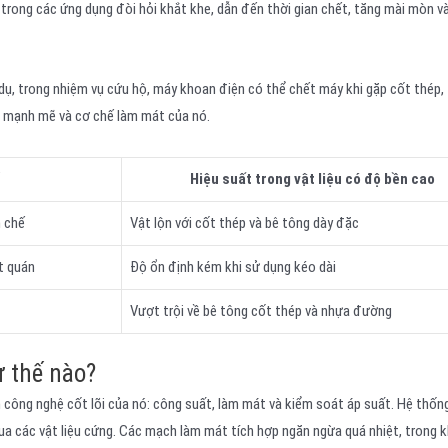
 trong các ứng dụng đòi hỏi khắt khe, dẫn đến thời gian chết, tăng mài mòn v
 dụ, trong nhiệm vụ cứu hộ, máy khoan điện có thể chết máy khi gặp cốt thép, 
n mạnh mẽ và cơ chế làm mát của nó.
Hiệu suất trong vật liệu có độ bền cao
 chế
Vật lộn với cốt thép và bê tông dày đặc
t quán
Độ ổn định kém khi sử dụng kéo dài
Vượt trội về bê tông cốt thép và nhựa đường
ư thế nào?
 công nghệ cốt lõi của nó: công suất, làm mát và kiểm soát áp suất. Hệ thống
a các vật liệu cứng. Các mạch làm mát tích hợp ngăn ngừa quá nhiệt, trong k