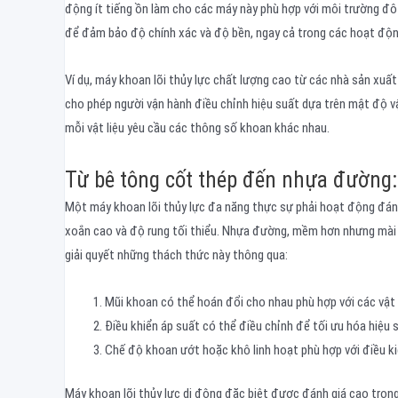
động ít tiếng ồn làm cho các máy này phù hợp với môi trường đô
để đảm bảo độ chính xác và độ bền, ngay cả trong các hoạt độn
Ví dụ, máy khoan lõi thủy lực chất lượng cao từ các nhà sản xuất
cho phép người vận hành điều chỉnh hiệu suất dựa trên mật độ vật
mỗi vật liệu yêu cầu các thông số khoan khác nhau.
Từ bê tông cốt thép đến nhựa đường: 
Một máy khoan lõi thủy lực đa năng thực sự phải hoạt động đáng 
xoắn cao và độ rung tối thiểu. Nhựa đường, mềm hơn nhưng mài m
giải quyết những thách thức này thông qua:
Mũi khoan có thể hoán đổi cho nhau phù hợp với các vật 
Điều khiển áp suất có thể điều chỉnh để tối ưu hóa hiệu 
Chế độ khoan ướt hoặc khô linh hoạt phù hợp với điều k
Máy khoan lõi thủy lực di động đặc biệt được đánh giá cao trong 