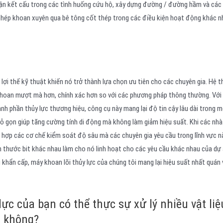
cận kết cấu trong các tình huống cứu hộ, xây dựng đường / đường hầm và các
hép khoan xuyên qua bê tông cốt thép trong các điều kiện hoạt động khác n
lợi thế kỹ thuật khiến nó trở thành lựa chọn ưu tiên cho các chuyên gia. Hệ 
khoan mượt mà hơn, chính xác hơn so với các phương pháp thông thường. Với 
ành phần thủy lực thương hiệu, công cụ này mang lại độ tin cậy lâu dài trong 
nhỏ gọn giúp tăng cường tính di động mà không làm giảm hiệu suất. Khi các nh
 hợp các cơ chế kiểm soát độ sâu mà các chuyên gia yêu cầu trong lĩnh vực n
h thước bit khác nhau làm cho nó linh hoạt cho các yêu cầu khác nhau của dự
u khẩn cấp, máy khoan lõi thủy lực của chúng tôi mang lại hiệu suất nhất quán 
ực của bạn có thể thực sự xử lý nhiều vật liệ
a không?