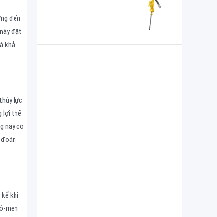
ờng đến
 này đặt
há khả
thủy lực
 lợi thế
ng này có
ể đoán
 kể khi
 mô-men