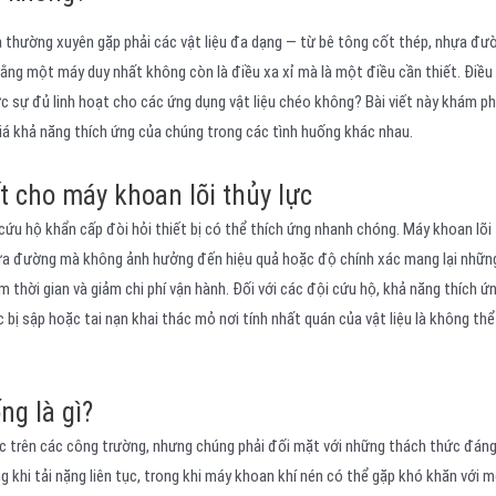
a thường xuyên gặp phải các vật liệu đa dạng — từ bê tông cốt thép, nhựa đư
ằng một máy duy nhất không còn là điều xa xỉ mà là một điều cần thiết. Điều
ực sự đủ linh hoạt cho các ứng dụng vật liệu chéo không? Bài viết này khám p
iá khả năng thích ứng của chúng trong các tình huống khác nhau.
t cho máy khoan lõi thủy lực
ứu hộ khẩn cấp đòi hỏi thiết bị có thể thích ứng nhanh chóng. Máy khoan lõi 
ựa đường mà không ảnh hưởng đến hiệu quả hoặc độ chính xác mang lại những
 thời gian và giảm chi phí vận hành. Đối với các đội cứu hộ, khả năng thích ứ
bị sập hoặc tai nạn khai thác mỏ nơi tính nhất quán của vật liệu là không th
ng là gì?
ực trên các công trường, nhưng chúng phải đối mặt với những thách thức đáng
g khi tải nặng liên tục, trong khi máy khoan khí nén có thể gặp khó khăn với