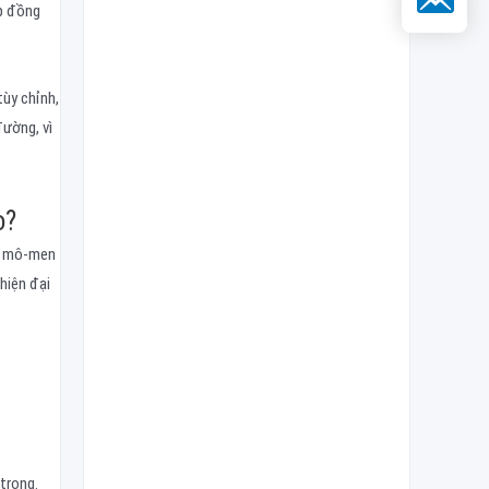
ệp đồng
tùy chỉnh,
đường, vì
o?
ỏi mô-men
hiện đại
trọng.