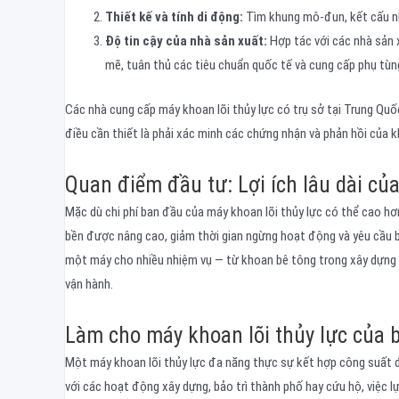
Thiết kế và tính di động:
Tìm khung mô-đun, kết cấu nhẹ
Độ tin cậy của nhà sản xuất:
Hợp tác với các nhà sản 
mẽ, tuân thủ các tiêu chuẩn quốc tế và cung cấp phụ tùn
Các nhà cung cấp máy khoan lõi thủy lực có trụ sở tại Trung Quố
điều cần thiết là phải xác minh các chứng nhận và phản hồi của 
Quan điểm đầu tư: Lợi ích lâu dài của
Mặc dù chi phí ban đầu của máy khoan lõi thủy lực có thể cao hơn
bền được nâng cao, giảm thời gian ngừng hoạt động và yêu cầu bả
một máy cho nhiều nhiệm vụ — từ khoan bê tông trong xây dựng 
vận hành.
Làm cho máy khoan lõi thủy lực của 
Một máy khoan lõi thủy lực đa năng thực sự kết hợp công suất đầu
với các hoạt động xây dựng, bảo trì thành phố hay cứu hộ, việc l