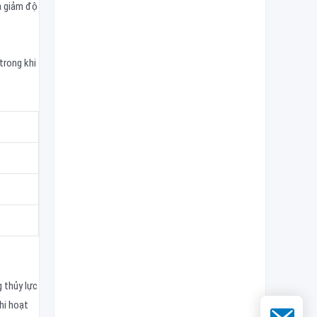
à giảm độ
trong khi
 thủy lực
hi hoạt
Email