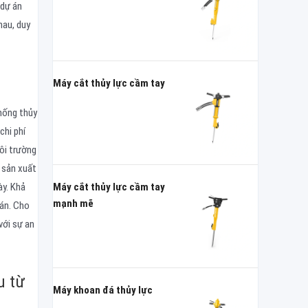
 dự án
hau, duy
Máy cắt thủy lực cầm tay
thống thủy
chi phí
môi trường
à sản xuất
Máy cắt thủy lực cầm tay
ày. Khả
mạnh mẽ
 án. Cho
với sự an
u từ
Máy khoan đá thủy lực