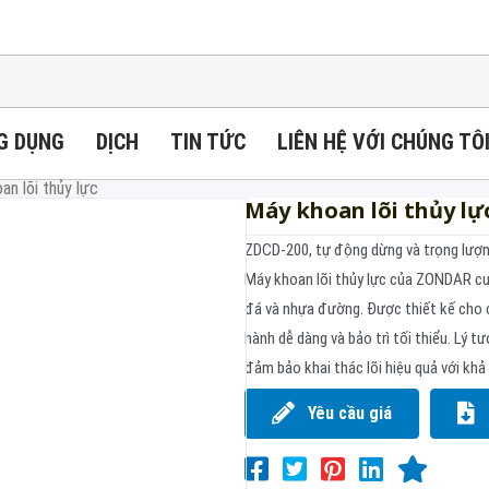
G DỤNG
DỊCH
TIN TỨC
LIÊN HỆ VỚI CHÚNG TÔ
an lõi thủy lực
Máy khoan lõi thủy lự
ZDCD-200, tự động dừng và trọng lượng
Máy khoan lõi thủy lực của ZONDAR cu
đá và nhựa đường. Được thiết kế cho c
hành dễ dàng và bảo trì tối thiểu. Lý t
đảm bảo khai thác lõi hiệu quả với khả
Yêu cầu giá