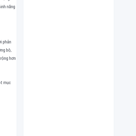
sinh năng
ời phản
ờng bộ,
 rộng hơn
ột mục