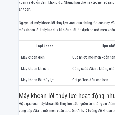
xoắn và độ ổn định không đủ. Những hạn chế này trở nên rõ ràng
an toàn.
Ngược lại, máy khoan lõi thủy lực vượt qua những rào cản này. Ví
máy khoan lõi thủy lực duy trì hiệu suất ổn định do mô-men xoắ
Loại khoan
Hạn chế
Máy khoan điện
Quá nhiệt, mô-men xoắn hạn
Máy khoan khí nén
Công suất đầu ra không nhấ
Máy khoan lõi thủy lực
Chi phí ban đầu cao hơn
Máy khoan lõi thủy lực hoạt động nh
Hiệu quả của máy khoan lõi thủy lực bắt nguồn từ những ưu điểm
cung cấp đầu ra mô-men xoắn cao, ổn định, lý tưởng để khoan qu