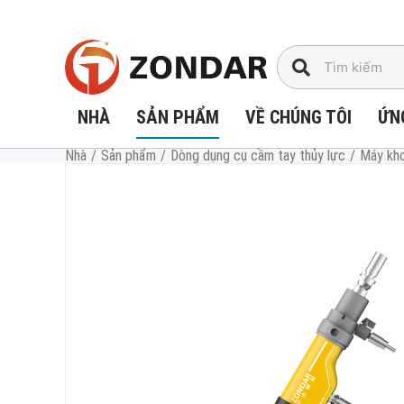
Chuyển
đến
nội
dung
NHÀ
SẢN PHẨM
VỀ CHÚNG TÔI
ỨN
Nhà
/
Sản phẩm
/
Dòng dụng cụ cầm tay thủy lực
/
Máy kho