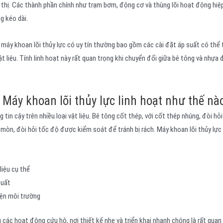
 thị. Các thành phần chính như trạm bơm, động cơ và thùng lõi hoạt động hi
g kéo dài.
 máy khoan lõi thủy lực có uy tín thường bao gồm các cài đặt áp suất có thể 
 liệu. Tính linh hoạt này rất quan trọng khi chuyển đổi giữa bê tông và nhựa 
Máy khoan lõi thủy lực linh hoạt như thế nà
tin cậy trên nhiều loại vật liệu. Bê tông cốt thép, với cốt thép nhúng, đòi h
òn, đòi hỏi tốc độ được kiểm soát để tránh bị rách. Máy khoan lõi thủy lực 
liệu cụ thể
suất
iện môi trường
các hoạt động cứu hộ, nơi thiết kế nhẹ và triển khai nhanh chóng là rất quan 