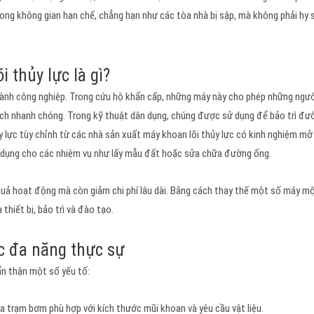
ong không gian hạn chế, chẳng hạn như các tòa nhà bị sập, mà không phải hy 
 thủy lực là gì?
ngành công nghiệp. Trong cứu hộ khẩn cấp, những máy này cho phép những ngư
cách nhanh chóng. Trong kỹ thuật dân dụng, chúng được sử dụng để bảo trì đư
ủy lực tùy chỉnh từ các nhà sản xuất máy khoan lõi thủy lực có kinh nghiệm mở
 dụng cho các nhiệm vụ như lấy mẫu đất hoặc sửa chữa đường ống.
 quả hoạt động mà còn giảm chi phí lâu dài. Bằng cách thay thế một số máy m
thiết bị, bảo trì và đào tạo.
c đa năng thực sự
ẩn thận một số yếu tố:
 trạm bơm phù hợp với kích thước mũi khoan và yêu cầu vật liệu.