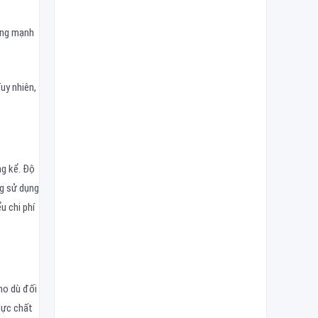
hàng mạnh
uy nhiên,
ng kể. Độ
ng sử dụng
u chi phí
ho dù đối
lực chất