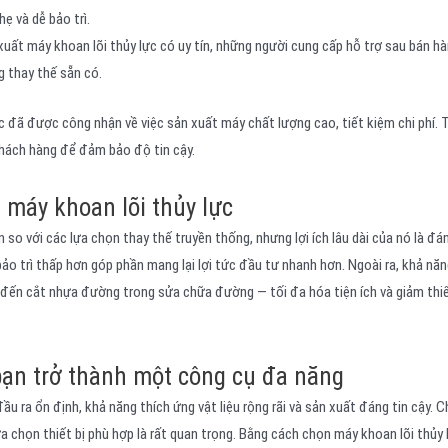
 và dễ bảo trì.
xuất máy khoan lõi thủy lực có uy tín, những người cung cấp hỗ trợ sau bán 
g thay thế sẵn có.
c đã được công nhận về việc sản xuất máy chất lượng cao, tiết kiệm chi phí. T
khách hàng để đảm bảo độ tin cậy.
 máy khoan lõi thủy lực
 so với các lựa chọn thay thế truyền thống, nhưng lợi ích lâu dài của nó là đá
o trì thấp hơn góp phần mang lại lợi tức đầu tư nhanh hơn. Ngoài ra, khả nă
đến cắt nhựa đường trong sửa chữa đường — tối đa hóa tiện ích và giảm thiể
bạn trở thành một công cụ đa năng
 ra ổn định, khả năng thích ứng vật liệu rộng rãi và sản xuất đáng tin cậy. C
ựa chọn thiết bị phù hợp là rất quan trọng. Bằng cách chọn máy khoan lõi thủy 