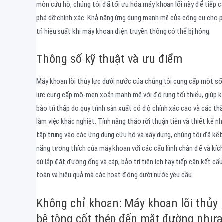
môn cứu hộ, chúng tôi đã tối ưu hóa máy khoan lõi này để tiếp 
phá dỡ chính xác. Khả năng ứng dụng mạnh mẽ của công cụ cho p
trì hiệu suất khi máy khoan điện truyền thống có thể bị hỏng.
Thông số kỹ thuật và ưu điểm
Máy khoan lõi thủy lực dưới nước của chúng tôi cung cấp một số 
lực cung cấp mô-men xoắn mạnh mẽ với độ rung tối thiểu, giúp 
bảo trì thấp do quy trình sản xuất có độ chính xác cao và các th
làm việc khắc nghiệt. Tính năng tháo rời thuận tiện và thiết kế 
tập trung vào các ứng dụng cứu hộ và xây dựng, chúng tôi đã kết
năng tương thích của máy khoan với các cấu hình chân đế và kíc
dù lắp đặt đường ống và cáp, bảo trì tiện ích hay tiếp cận kết cấ
toàn và hiệu quả mà các hoạt động dưới nước yêu cầu.
Không chỉ khoan: Máy khoan lõi thủy l
bê tông cốt thép đến mặt đường nhự