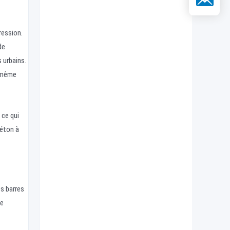
ression.
de
 urbains.
, même
 ce qui
béton à
s barres
se