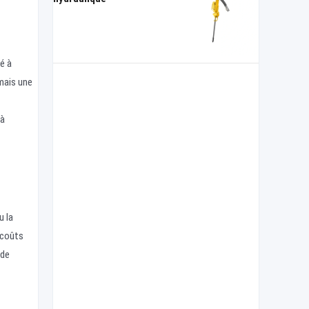
é à
 mais une
 à
u la
 coûts
 de