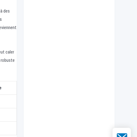
 à des
es
deviennent
ut caler
e robuste
e
E-mail