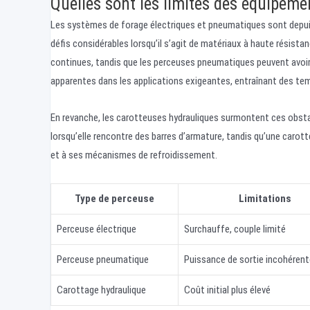
Quelles sont les limites des équipemen
Les systèmes de forage électriques et pneumatiques sont depuis
défis considérables lorsqu’il s’agit de matériaux à haute résis
continues, tandis que les perceuses pneumatiques peuvent avoir d
apparentes dans les applications exigeantes, entraînant des tem
En revanche, les carotteuses hydrauliques surmontent ces obstac
lorsqu’elle rencontre des barres d’armature, tandis qu’une car
et à ses mécanismes de refroidissement.
Type de perceuse
Limitations
Perceuse électrique
Surchauffe, couple limité
Perceuse pneumatique
Puissance de sortie incohérent
Carottage hydraulique
Coût initial plus élevé