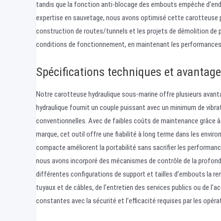
tandis que la fonction anti-blocage des embouts empêche d’endo
expertise en sauvetage, nous avons optimisé cette carotteuse po
construction de routes/tunnels et les projets de démolition de pr
conditions de fonctionnement, en maintenant les performances là
Spécifications techniques et avantag
Notre carotteuse hydraulique sous-marine offre plusieurs avanta
hydraulique fournit un couple puissant avec un minimum de vibra
conventionnelles. Avec de faibles coûts de maintenance grâce à
marque, cet outil offre une fiabilité à long terme dans les envir
compacte améliorent la portabilité sans sacrifier les performanc
nous avons incorporé des mécanismes de contrôle de la profondeu
différentes configurations de support et tailles d’embouts la rend
tuyaux et de câbles, de l’entretien des services publics ou de l
constantes avec la sécurité et l’efficacité requises par les opér