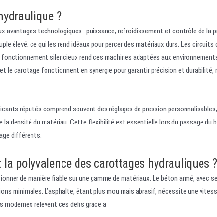
ydraulique ?
aux avantages technologiques : puissance, refroidissement et contrôle de la p
le élevé, ce qui les rend idéaux pour percer des matériaux durs. Les circuits 
le fonctionnement silencieux rend ces machines adaptées aux environnements
t le carotage fonctionnent en synergie pour garantir précision et durabilité
ricants réputés comprend souvent des réglages de pression personnalisables,
la densité du matériau. Cette flexibilité est essentielle lors du passage du 
age différents.
t la polyvalence des carottages hydrauliques ?
tionner de manière fiable sur une gamme de matériaux. Le béton armé, avec se
tions minimales. L’asphalte, étant plus mou mais abrasif, nécessite une vites
s modernes relèvent ces défis grâce à :