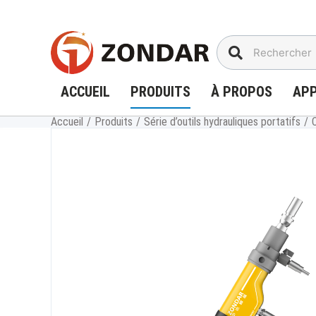
Aller
au
contenu
ACCUEIL
PRODUITS
À PROPOS
APP
Accueil
/
Produits
/
Série d’outils hydrauliques portatifs
/