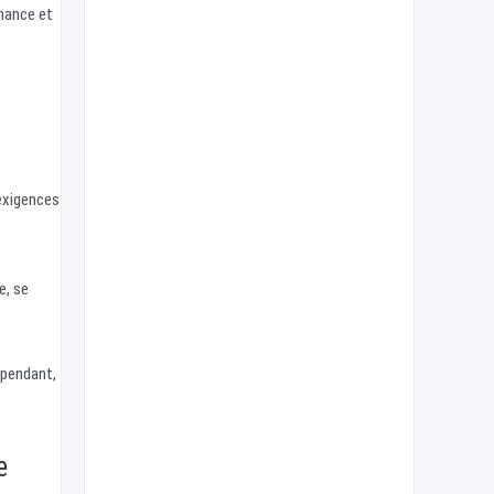
enance et
 exigences
e, se
ependant,
e