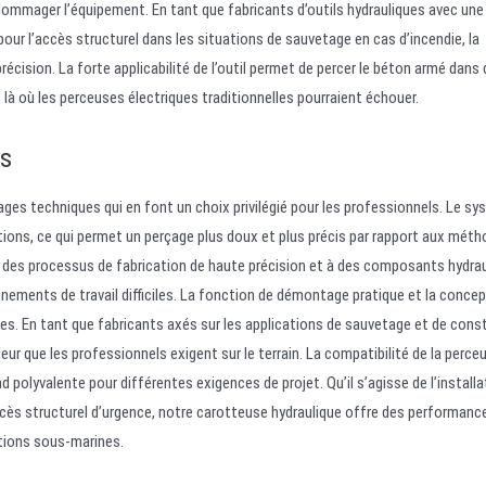
mmager l’équipement. En tant que fabricants d’outils hydrauliques avec une
ur l’accès structurel dans les situations de sauvetage en cas d’incendie, la
écision. La forte applicabilité de l’outil permet de percer le béton armé dans 
 où les perceuses électriques traditionnelles pourraient échouer.
es
ges techniques qui en font un choix privilégié pour les professionnels. Le s
tions, ce qui permet un perçage plus doux et plus précis par rapport aux mét
 des processus de fabrication de haute précision et à des composants hydrau
onnements de travail difficiles. La fonction de démontage pratique et la conce
es. En tant que fabricants axés sur les applications de sauvetage et de cons
r que les professionnels exigent sur le terrain. La compatibilité de la perce
 polyvalente pour différentes exigences de projet. Qu’il s’agisse de l’installa
’accès structurel d’urgence, notre carotteuse hydraulique offre des performanc
ations sous-marines.