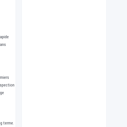
rapide
sans
emiers
inspection
age
ng terme.