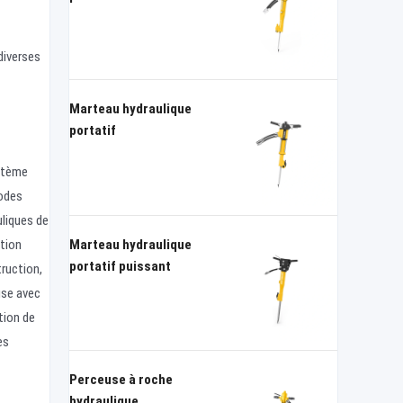
diverses
Marteau hydraulique
portatif
ystème
hodes
liques de
Marteau hydraulique
ption
portatif puissant
truction,
use avec
tion de
es
Perceuse à roche
hydraulique