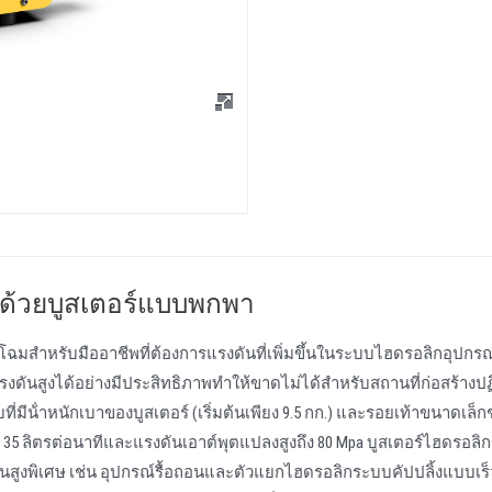
กด้วยบูสเตอร์แบบพกพา
ฉมสําหรับมืออาชีพที่ต้องการแรงดันที่เพิ่มขึ้นในระบบไฮดรอลิกอุปก
งดันสูงได้อย่างมีประสิทธิภาพทําให้ขาดไม่ได้สําหรับสถานที่ก่อสร้างปฏ
ีน้ําหนักเบาของบูสเตอร์ (เริ่มต้นเพียง 9.5 กก.) และรอยเท้าขนาดเล็กช
5 ลิตรต่อนาทีและแรงดันเอาต์พุตแปลงสูงถึง 80 Mpa บูสเตอร์ไฮดรอลิ
อแรงดันสูงพิเศษ เช่น อุปกรณ์รื้อถอนและตัวแยกไฮดรอลิกระบบคัปปลิ้งแบบเร็