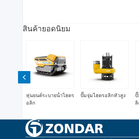
สินค้ายอดนิยม
Previous
หุ่นยนต์ระบายน้ําไฮดร
ปั๊มจุ่มไฮดรอลิกหัวสูง
ปั๊มถ
อลิก
ลิกประ