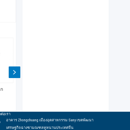
Next
สว่านแกนไฮดรอลิก
ตัวแยกไฮดรอลิก
สว่านหิ
ดต่อเรา
อาคาร Zhongchuang เมืองอุตสาหกรรม Sany เขตพัฒนา
เศรษฐกิจฉางซามณฑลหูหนานประเทศจีน