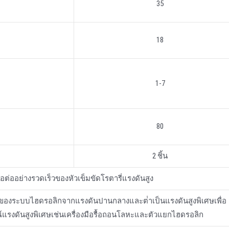
35
18
1-7
80
2 ชิ้น
้อต่ออย่างรวดเร็วของหัวเข็มขัดโรตารี่แรงดันสูง
ันของระบบไฮดรอลิกจากแรงดันปานกลางและต่ําเป็นแรงดันสูงพิเศษเพื่อ
รณ์แรงดันสูงพิเศษเช่นเครื่องมือรื้อถอนโลหะและตัวแยกไฮดรอลิก