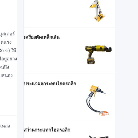
ูสเตอร์
เครื่องตัดเหล็กเส้น
พุตแรง
2-5) ให้
อยู่อย่าง
จนถึง
อบสนอง
ประแจผลกระทบไฮดรอลิก
แหล่ง
สว่านกระแทกไฮดรอลิก