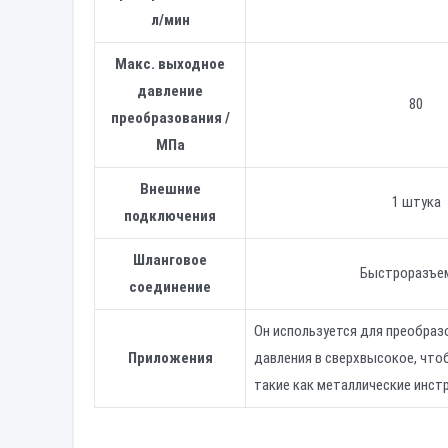
л/мин
Макс. выходное
давление
80
преобразования /
МПа
Внешние
1 штука
подключения
Шланговое
Быстроразъем
соединение
Он используется для преобразо
Приложения
давления в сверхвысокое, что
такие как металлические инст