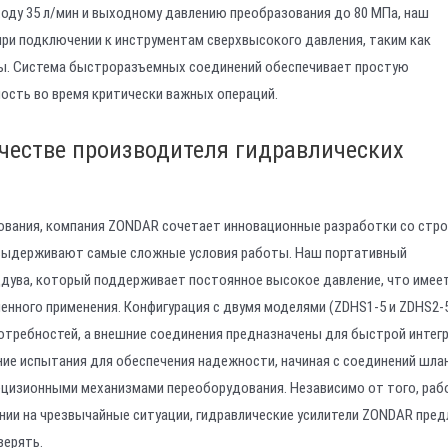
оду 35 л/мин и выходному давлению преобразования до 80 МПа, наш
при подключении к инструментам сверхвысокого давления, таким как
ры. Система быстроразъемных соединений обеспечивает простую
ость во время критически важных операций.
честве производителя гидравлических
ования, компания ZONDAR сочетает инновационные разработки со стр
 выдерживают самые сложные условия работы. Наш портативный
дува, который поддерживает постоянное высокое давление, что имее
нного применения. Конфигурация с двумя моделями (ZDHS1-5 и ZDHS2-
отребностей, а внешние соединения предназначены для быстрой интегр
е испытания для обеспечения надежности, начиная с соединений шлан
ецизионными механизмами переоборудования. Независимо от того, раб
вании на чрезвычайные ситуации, гидравлические усилители ZONDAR пре
верять.