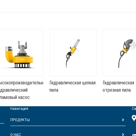
опроизводительный
Гидравлическая цепная
Гидравлическая
влический
пила
отрезная пила
вый насос
Навигация
Св
ПРОДУКТЫ
О НАС