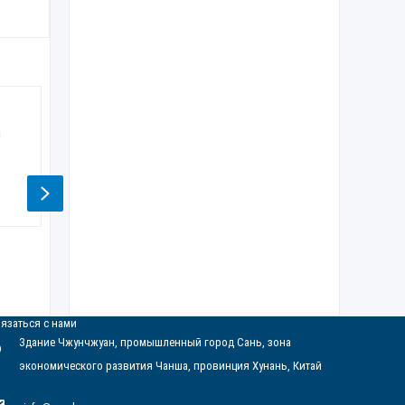
Next
Гидравлическое
Гидравлический
Гидравл
колонковое бурение
разветвитель
перфора
язаться с нами
Здание Чжунчжуан, промышленный город Сань, зона
экономического развития Чанша, провинция Хунань, Китай