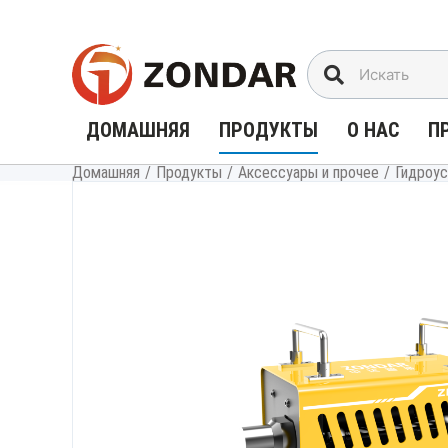
Перейти
к
содержимому
ДОМАШНЯЯ
ПРОДУКТЫ
О НАС
П
Домашняя
/
Продукты
/
Аксессуары и прочее
/
Гидроус