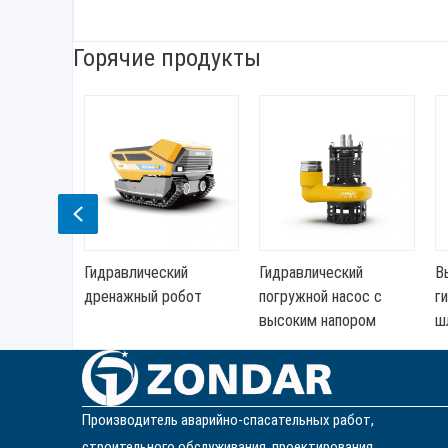
Горячие продукты
Previous
Гидравлический
Гидравлический
Высок
ния
дренажный робот
погружной насос с
гидра
высоким напором
шламо
Производитель аварийно-спасательных работ,
строительного обслуживания, проектирования