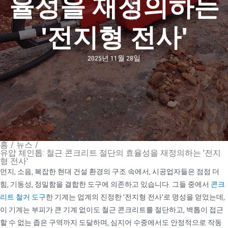
율성을 재정의하는
'전지형 전사'
2025년 11월 28일
홈
/
뉴스
/
유압 체인톱: 철근 콘크리트 절단의 효율성을 재정의하는 '전지
형 전사'
먼지, 소음, 복잡한 현대 건설 환경의 구조 속에서, 시공업자들은 점점 더
힘, 기동성, 정밀함을 결합한 도구에 의존하고 있습니다. 그들 중에서
콘크
리트 철거 도구
한 기계는 업계의 진정한 '전지형 전사'로 명성을 얻었는데,
이 기계는 부피가 큰 기계 없이도 철근 콘크리트를 절단하고, 벽톱이 접근
할 수 없는 좁은 구역까지 도달하며, 심지어 수중에서도 안정적으로 작동