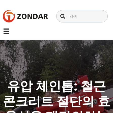
내
용
으
로
건
너
뛰
기
유압 체인톱: 철근
콘크리트 절단의 효