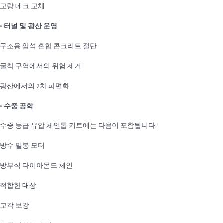
교량 데크 교체
•
터널 및 광산 운영
구조용 암석 혼합 콘크리트 절단
굴착 구역에서의 위험 제거
광산에서의 2차 파편화
•
수중 공학
수중 등급 유압 체인톱 키트에는 다음이 포함됩니다:
방수 밀봉 모터
방부식 다이아몬드 체인
적합한 대상:
교각 보강