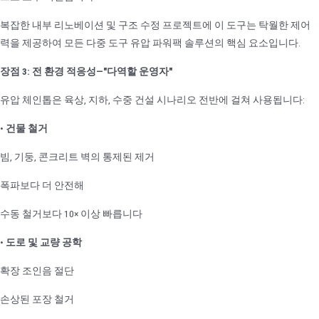
복잡한 내부 리노베이션 및 구조 수정 프로젝트에 이 도구는 탁월한 제어
력을 제공하여 모든 다중 도구 유압 파워팩 솔루션의 핵심 요소입니다.
장점 3: 전 환경 적응성—"다역할 운영자"
유압 체인톱은 육상, 지하, 수중 건설 시나리오 전반에 걸쳐 사용됩니다:
•
건물 철거
빔, 기둥, 콘크리트 벽의 통제된 제거
폭파보다 더 안전해
수동 철거보다 10× 이상 빠릅니다
•
도로 및 교량 공학
확장 조인음 절단
손상된 포장 철거