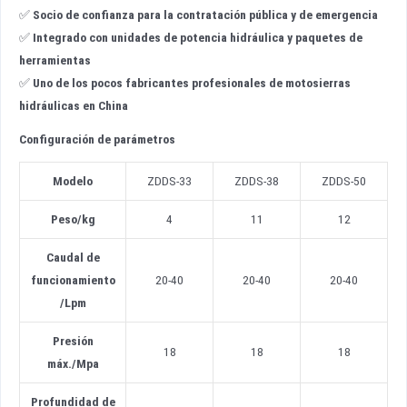
✅
Socio de confianza para la contratación pública y de emergencia
✅
Integrado con unidades de potencia hidráulica y paquetes de
herramientas
✅
Uno de los pocos fabricantes profesionales de motosierras
hidráulicas en China
Configuración de parámetros
Modelo
ZDDS-33
ZDDS-38
ZDDS-50
Peso
/
kg
4
11
12
Caudal de
funcionamiento
20-40
20-40
20-40
/
Lpm
Presión
18
18
18
máx.
/
Mpa
Profundidad de