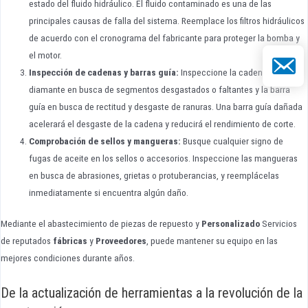
estado del fluido hidráulico. El fluido contaminado es una de las
principales causas de falla del sistema. Reemplace los filtros hidráulicos
de acuerdo con el cronograma del fabricante para proteger la bomba y
el motor.
Correo el
Inspección de cadenas y barras guía:
Inspeccione la cadena de
diamante en busca de segmentos desgastados o faltantes y la barra
guía en busca de rectitud y desgaste de ranuras. Una barra guía dañada
acelerará el desgaste de la cadena y reducirá el rendimiento de corte.
Comprobación de sellos y mangueras:
Busque cualquier signo de
fugas de aceite en los sellos o accesorios. Inspeccione las mangueras
en busca de abrasiones, grietas o protuberancias, y reemplácelas
inmediatamente si encuentra algún daño.
Mediante el abastecimiento de piezas de repuesto y
Personalizado
Servicios
de reputados
fábricas
y
Proveedores
, puede mantener su equipo en las
mejores condiciones durante años.
De la actualización de herramientas a la revolución de la