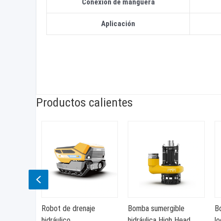
Conexión de manguera
Aplicación
Productos calientes
Previous
Robot de drenaje
Bomba sumergible
B
de núcleo
hidráulico
hidráulica High Head
lo