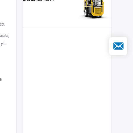
es.
scala,
Correo elec
y la
de