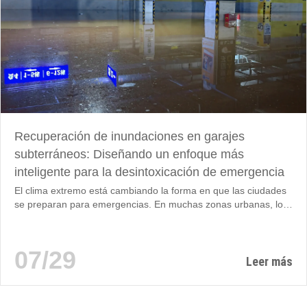
Recuperación de inundaciones en garajes
subterráneos: Diseñando un enfoque más
inteligente para la desintoxicación de emergencia
El clima extremo está cambiando la forma en que las ciudades
se preparan para emergencias. En muchas zonas urbanas, los
aparcamientos subterráneos, sótanos comerciales y espacios
de servicios eléctricos fueron diseñados originalmente para
condiciones normales de drenaje, no para eventos repentinos
07/29
de lluvias extremas que pueden saturar las redes de drenaje
Leer más
superficial en cuestión de minutos. A diferencia de las zonas
abiertas donde el agua de inundación puede dispersarse de
forma natural, los espacios subterráneos crean un...