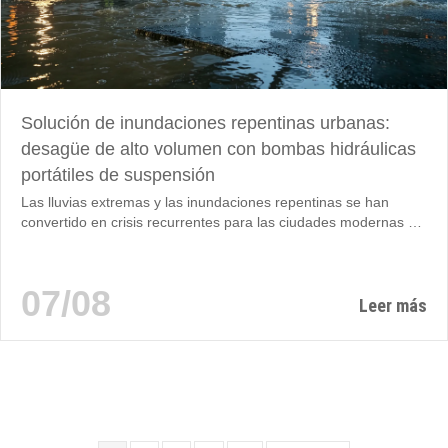
Solución de inundaciones repentinas urbanas:
desagüe de alto volumen con bombas hidráulicas
portátiles de suspensión
Las lluvias extremas y las inundaciones repentinas se han
convertido en crisis recurrentes para las ciudades modernas de
todo el mundo. Cuando las lluvias torrenciales desbordan las
envejecidas redes municipales de drenaje, las carreteras bajas,
los aparcamientos subterráneos, los túneles del metro y los
07/08
sótanos residenciales se llenan rápidamente con agua turbia
Leer más
mezclada con barro, arena, ramas caídas, residuos plásticos y
escombros de la construcción. Soluciones tradicionales de
desagüe: bombas de drenaje fijas, unidades eléctricas
sumergibles...