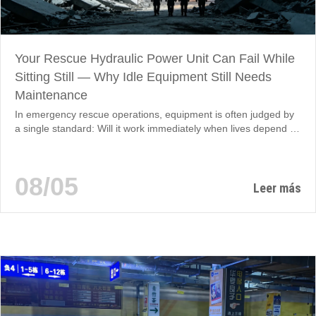
Your Rescue Hydraulic Power Unit Can Fail While
Sitting Still — Why Idle Equipment Still Needs
Maintenance
In emergency rescue operations, equipment is often judged by
a single standard: Will it work immediately when lives depend on
it? Portable hydraulic power units (HPUs) used for flood
response, firefighting support, disaster rescue, tunnel
maintenance, and municipal emergency operations are
08/05
designed to operate in harsh outdoor environments. Ironically,
Leer más
the greatest threat to their reliability…