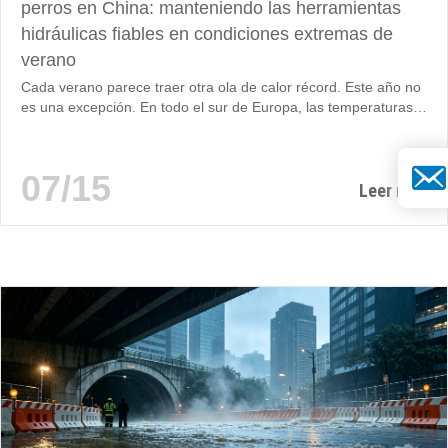
perros en China: manteniendo las herramientas
hidráulicas fiables en condiciones extremas de
verano
Cada verano parece traer otra ola de calor récord. Este año no
es una excepción. En todo el sur de Europa, las temperaturas
han superado ampliamente los 40°C (104°F), obligando a
millones de hogares y empresas a depender en gran medida
del aire acondicionado. La demanda de electricidad se ha
Correo 
07/15
disparado, las redes eléctricas han sufrido una enorme presión
Leer más
y, en algunas regiones, los operadores han advertido sobre el
potencial...