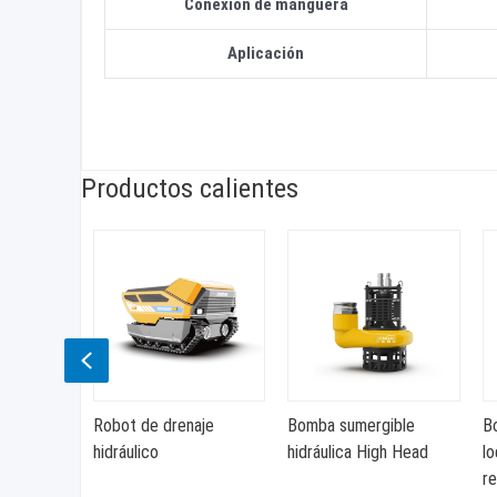
Conexión de manguera
Aplicación
Productos calientes
Previous
Robot de drenaje
Bomba sumergible
B
de núcleo
hidráulico
hidráulica High Head
lo
r