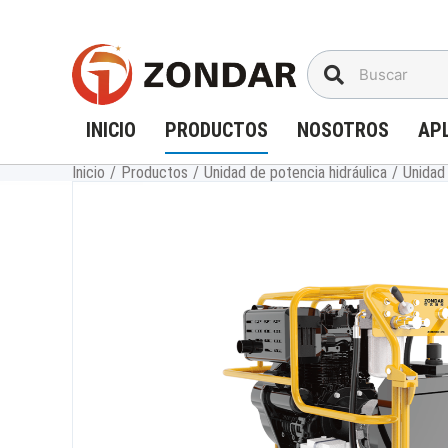
Saltar
al
contenido
INICIO
PRODUCTOS
NOSOTROS
AP
Inicio
/
Productos
/
Unidad de potencia hidráulica
/
Unidad 