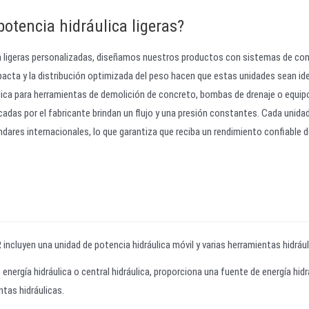
potencia hidráulica ligeras?
a ligeras personalizadas, diseñamos nuestros productos con sistemas de con
acta y la distribución optimizada del peso hacen que estas unidades sean id
ulica para herramientas de demolición de concreto, bombas de drenaje o equip
icadas por el fabricante brindan un flujo y una presión constantes. Cada unida
dares internacionales, lo que garantiza que reciba un rendimiento confiable d
ncluyen una unidad de potencia hidráulica móvil y varias herramientas hidrául
energía hidráulica o central hidráulica, proporciona una fuente de energía hidr
ntas hidráulicas.