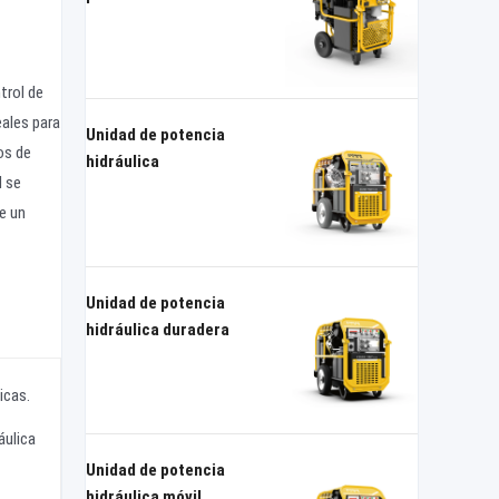
trol de
eales para
Unidad de potencia
os de
hidráulica
d se
e un
Unidad de potencia
hidráulica duradera
icas.
áulica
Unidad de potencia
hidráulica móvil