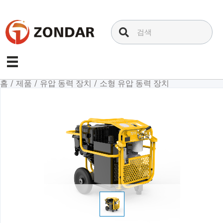
내
용
으
로
건
너
뛰
홈
/
제품
/
유압 동력 장치
/
소형 유압 동력 장치
기