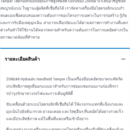
Tamper ไฮดรอลิกมือถือคุณภาพสูงที่ผลิตในจีนของ Zondar นําเสนอโซลูชั่นที่
สมบูรณ์แบบ ในฐานะผู้ผลิตที่เชื่อถือได้ เราจัดหาเครื่องมือไฮดรอลิกแบบกํา
หนดเองเพื่อตอบสนองความต้องการของโครงการเฉพาะในการก่อสร้าง กู้ภัย
และการรับมือเหตุฉุกเฉิน ·สามารถเลือกงัดแงะได้ตามสภาพการทํางานที่แตก
ต่างกันทําให้ใช้งานได้หลากหลายสําหรับความต้องการในการบดอัดต่างๆใน
สภาพแวดล้อมที่ท้าทาย
รายละเอียดสินค้า
ZONDAR Hydraulic Handheld Tamper เป็นเครื่องมือบดอัดขนาดกะทัดรัด
ประสิทธิภาพสูงที่ออกแบบมาสําหรับการซ่อมแซมถนนงานร่องลึกกา
รบํารุงรักษาทางรถไฟและการเติมยูทิลิตี้
ขับเคลื่อนด้วยระบบไฮดรอลิกที่เชื่อถือได้ ให้แรงกระแทกที่แข็งแรงและ
มุ่งเน้นไปยังดิน กรวด ยางมะตอย และวัสดุอื่นๆ ที่บดอัดได้อย่างรวดเร็ว
และมีประสิทธิภาพ แม้ในพื้นที่แคบหรือเข้าถึงยาก
ซึ่งแตกต่างจากเครื่องกระแทกขนาดใหญ่หรือเครื่องมือที่ขับเคลื่อนด้วย