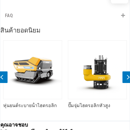
FAQ
สินค้ายอดนิยม
Previous
หุ่นยนต์ระบายน้ําไฮดรอลิก
ปั๊มจุ่มไฮดรอลิกหัวสูง
คุณอาจชอบ