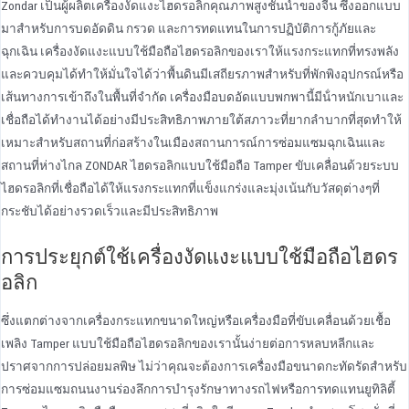
Zondar เป็นผู้ผลิตเครื่องงัดแงะไฮดรอลิกคุณภาพสูงชั้นนําของจีน ซึ่งออกแบบ
มาสําหรับการบดอัดดิน กรวด และการทดแทนในการปฏิบัติการกู้ภัยและ
ฉุกเฉิน เครื่องงัดแงะแบบใช้มือถือไฮดรอลิกของเราให้แรงกระแทกที่ทรงพลัง
และควบคุมได้ทําให้มั่นใจได้ว่าพื้นดินมีเสถียรภาพสําหรับที่พักพิงอุปกรณ์หรือ
เส้นทางการเข้าถึงในพื้นที่จํากัด เครื่องมือบดอัดแบบพกพานี้มีน้ําหนักเบาและ
เชื่อถือได้ทํางานได้อย่างมีประสิทธิภาพภายใต้สภาวะที่ยากลําบากที่สุดทําให้
เหมาะสําหรับสถานที่ก่อสร้างในเมืองสถานการณ์การซ่อมแซมฉุกเฉินและ
สถานที่ห่างไกล ZONDAR ไฮดรอลิกแบบใช้มือถือ Tamper ขับเคลื่อนด้วยระบบ
ไฮดรอลิกที่เชื่อถือได้ให้แรงกระแทกที่แข็งแกร่งและมุ่งเน้นกับวัสดุต่างๆที่
กระชับได้อย่างรวดเร็วและมีประสิทธิภาพ
การประยุกต์ใช้เครื่องงัดแงะแบบใช้มือถือไฮดร
อลิก
ซึ่งแตกต่างจากเครื่องกระแทกขนาดใหญ่หรือเครื่องมือที่ขับเคลื่อนด้วยเชื้อ
เพลิง Tamper แบบใช้มือถือไฮดรอลิกของเรานั้นง่ายต่อการหลบหลีกและ
ปราศจากการปล่อยมลพิษ ไม่ว่าคุณจะต้องการเครื่องมือขนาดกะทัดรัดสําหรับ
การซ่อมแซมถนนงานร่องลึกการบํารุงรักษาทางรถไฟหรือการทดแทนยูทิลิตี้