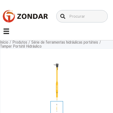
Ir
para
o
conteúdo
Início
/
Produtos
/
Série de ferramentas hidráulicas portáteis
/
Tamper Portátil Hidráulico