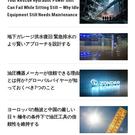
Your Rescue Hydraulic Power Unit
Can Fail While Sitting Still — Why Idle
Equipment Still Needs Maintenance
地下ガレージ洪水復旧:緊急排水の
より賢いアプローチを設計する
油圧機器メーカーが信頼できる理由
とは何か?グローバルバイヤーが知
っておくべき7つのこと
ヨーロッパの熱波と中国の厳しい
日々:極冬の条件下で油圧工具の信
頼性を維持する