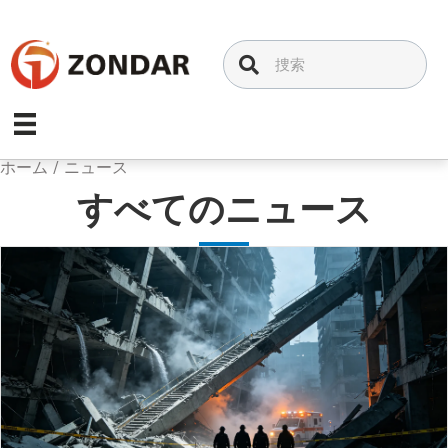
コ
ン
テ
ン
ツ
へ
ス
ホーム
/
ニュース
キ
すべてのニュース
ッ
プ