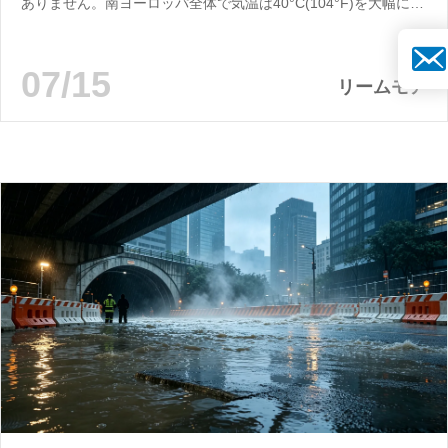
ありません。南ヨーロッパ全体で気温は40°C(104°F)を大幅に超
え、何百万もの世帯や企業が空調に大きく依存せざるを得なくな
りました。電力需要は急増し、電力網は大きな負荷にさらされ、
メー
一部の地域では事業者が潜在的な...
07/15
リームモア