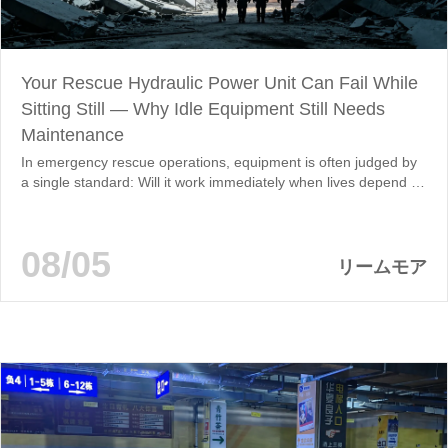
Your Rescue Hydraulic Power Unit Can Fail While
Sitting Still — Why Idle Equipment Still Needs
Maintenance
In emergency rescue operations, equipment is often judged by
a single standard: Will it work immediately when lives depend on
it? Portable hydraulic power units (HPUs) used for flood
response, firefighting support, disaster rescue, tunnel
maintenance, and municipal emergency operations are
08/05
designed to operate in harsh outdoor environments. Ironically,
リームモア
the greatest threat to their reliability…