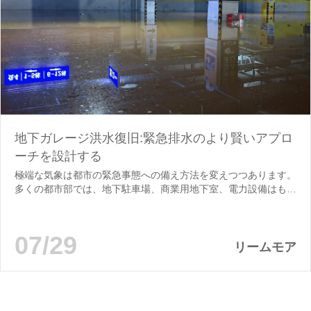
地下ガレージ洪水復旧:緊急排水のより賢いアプロ
ーチを設計する
極端な気象は都市の緊急事態への備え方法を変えつつあります。
多くの都市部では、地下駐車場、商業用地下室、電力設備はもと
もと通常の排水条件を想定して設計されており、数分で地表排水
網を圧倒するような突然の極端な降雨に対応するためのものでは
ありませんでした。洪水が自然に拡散できる開けた場所とは違
07/29
い、地下空間は...
リームモア