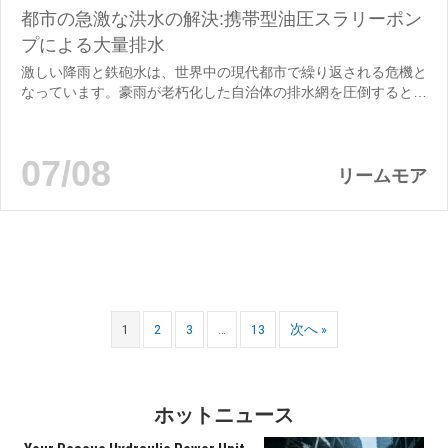
都市の急激な洪水の解決:携帯型油圧スラリーポン
プによる大量排水
激しい降雨と鉄砲水は、世界中の現代都市で繰り返される危機と
なっています。豪雨が老朽化した自治体の排水網を圧倒すると、
低地の道路、地下駐車場、地下鉄トンネル、住宅の地下室は、
泥、砂、倒れた枝、プラスチックごみ、建設廃棄物と混ざった濁
った洪水で急速に満たされます。従来の脱水方法—固定式排水ポ
07/08
ンプ、電動潜水装置...
リームモア
1
2
3
…
13
次へ »
ホットニュース