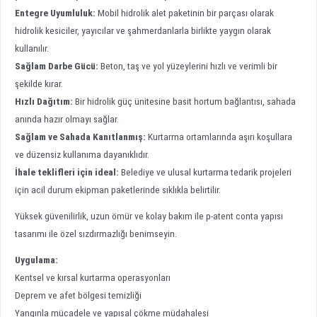
Entegre Uyumluluk:
Mobil hidrolik alet paketinin bir parçası olarak
hidrolik kesiciler, yayıcılar ve şahmerdanlarla birlikte yaygın olarak
kullanılır.
Sağlam Darbe Gücü:
Beton, taş ve yol yüzeylerini hızlı ve verimli bir
şekilde kırar.
Hızlı Dağıtım:
Bir hidrolik güç ünitesine basit hortum bağlantısı, sahada
anında hazır olmayı sağlar.
Sağlam ve Sahada Kanıtlanmış:
Kurtarma ortamlarında aşırı koşullara
ve düzensiz kullanıma dayanıklıdır.
İhale teklifleri için ideal:
Belediye ve ulusal kurtarma tedarik projeleri
için acil durum ekipman paketlerinde sıklıkla belirtilir.
Yüksek güvenilirlik, uzun ömür ve kolay bakım ile p-atent conta yapısı
tasarımı ile özel sızdırmazlığı benimseyin.
Uygulama:
Kentsel ve kırsal kurtarma operasyonları
Deprem ve afet bölgesi temizliği
Yangınla mücadele ve yapısal çökme müdahalesi