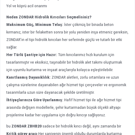
Yol ve köprü acil onarımı
Neden ZONDAR Hidrolik Kırıcıları Seçmelisiniz?
Maksimum Güç, Minimum Telaş:
İster çökmüş bir binada beton
kırmanız, ister bir felaketten sonra bir yolu yeniden inşa etmeniz gereksin,
ZONDAR'ın el tipi hidrolik kırıcıları her seferinde güçlü ve tutarlı bir etki
sağlar.
Her Türlü Şantiye için Hazır:
Tüm kırıcılarımız hızlı kurulum için
tasarlanmıştır ve eksiksiz, taşınabilir bir hidrolik alet takımı oluşturmak
için uyumlu kurtarma ve inşaat araçlarıyla kolayca eşleştirilebilir.
Kanıtlanmış Dayanıklılık:
ZONDAR aletleri, zorlu ortamlara ve uzun
çalışma sürelerine dayanabilen ağır hizmet tipi çerçeveler ve ergonomik
tasarımlarla uzun süre dayanacak şekilde üretilmiştir.
İhtiyaçlarınıza Göre Uyarlanmış:
Hafif hizmet tipi ile ağır hizmet tipi
arasında değişen modellerle, şehir kurtarmadan büyük ölçekli altyapı
projelerine kadar her uygulama için doğru kırıcıyı sağlıyoruz.
bu
ZONDAR ZBHB20
sadece bir hidrolik kırıcı değil, aynı zamanda bir
Kritik görev aracı
Her saniyenin önemli olduğu durumlarda kurtarma