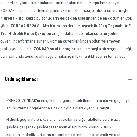
geleneksel yıkım ekipmanlarının sınırlamaları daha belirgin hale geliyor.
ZONDAR'ın su altı alet teknolojisine özel odaklanması, bir dizi ürün üretmiştir.
hidrolik kırıcı çekiç
bu zorlukların gerçekten üstesinden gelen çözümler. Çok
yönlü
ZONDAR HB20 Su Altı Kırıcı
son derece taşınabilir
20kg Taşınabilir El
Tipi Hidrolik Kırıcı Çekiç
, bu araçlar daha önce imkansız olan yerlerde
güvenilir performans sunar. Ekipman güvenilirliğinden ödün veremeyen
profesyoneller için,
ZONDAR su altı araçları
sadece başka bir seçeneği değil,
aynı zamanda zorlu su altı uygulamaları için tek mantıklı seçimi temsil eder.
Ürün açıklaması
ZBHB20, ZONDAR'ın en çok talep gören modellerinden biridir ve geçen yıl
acil kurtarma projelerinde sıcak bir yıldız olarak yerini almıştır.
Hidrolik güç üniteleri, kesiciler, yayıcılar ve diğer aletlerle sorunsuz bir
şekilde çalışacak şekilde tasarlanan el tipi hidrolik kırıcı ZBHB20,
kapsamlı hidrolik kurtarma sistemlerinde temel bir bileşendir ve acil