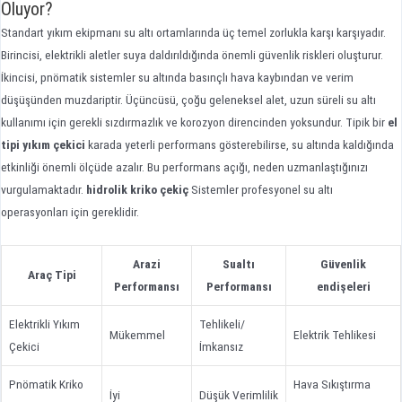
Oluyor?
Standart yıkım ekipmanı su altı ortamlarında üç temel zorlukla karşı karşıyadır.
Birincisi, elektrikli aletler suya daldırıldığında önemli güvenlik riskleri oluşturur.
İkincisi, pnömatik sistemler su altında basınçlı hava kaybından ve verim
düşüşünden muzdariptir. Üçüncüsü, çoğu geleneksel alet, uzun süreli su altı
kullanımı için gerekli sızdırmazlık ve korozyon direncinden yoksundur. Tipik bir
el
tipi yıkım çekici
karada yeterli performans gösterebilirse, su altında kaldığında
etkinliği önemli ölçüde azalır. Bu performans açığı, neden uzmanlaştığınızı
vurgulamaktadır.
hidrolik kriko çekiç
Sistemler profesyonel su altı
operasyonları için gereklidir.
Arazi
Sualtı
Güvenlik
Araç Tipi
Performansı
Performansı
endişeleri
Elektrikli Yıkım
Tehlikeli/
Mükemmel
Elektrik Tehlikesi
Çekici
İmkansız
Pnömatik Kriko
Hava Sıkıştırma
İyi
Düşük Verimlilik