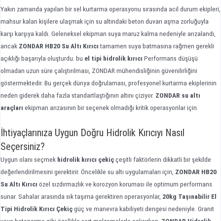
Yakın zamanda yapılan bir sel kurtarma operasyonu sırasında acil durum ekipleri,
mahsur kalan kişilere ulaşmak için su altındaki beton duvarı aşma zorluğuyla
karşı karşıya kaldı. Geleneksel ekipman suya maruz kalma nedeniyle arızalandı,
ancak
ZONDAR HB20 Su Altı Kırıcı
tamamen suya batmasına rağmen gerekli
açıklığı başarıyla oluşturdu. bu
el tipi hidrolik kırıcı
Performans düşüşü
olmadan uzun süre çalıştırılması, ZONDAR mühendisliğinin güvenilirliğini
göstermektedir. Bu gerçek dünya doğrulaması, profesyonel kurtarma ekiplerinin
neden giderek daha fazla standartlaştığının altını çiziyor.
ZONDAR su altı
araçları
ekipman arızasının bir seçenek olmadığı kritik operasyonlar için.
İhtiyaçlarınıza Uygun Doğru Hidrolik Kırıcıyı Nasıl
Seçersiniz?
Uygun olanı seçmek
hidrolik kırıcı çekiç
çeşitli faktörlerin dikkatli bir şekilde
değerlendirilmesini gerektirir. Öncelikle su altı uygulamaları için,
ZONDAR HB20
Su Altı Kırıcı
özel sızdırmazlık ve korozyon koruması ile optimum performans
sunar. Sahalar arasında sık taşıma gerektiren operasyonlar,
20kg Taşınabilir El
Tipi Hidrolik Kırıcı Çekiç
güç ve manevra kabiliyeti dengesi nedeniyle. Granit