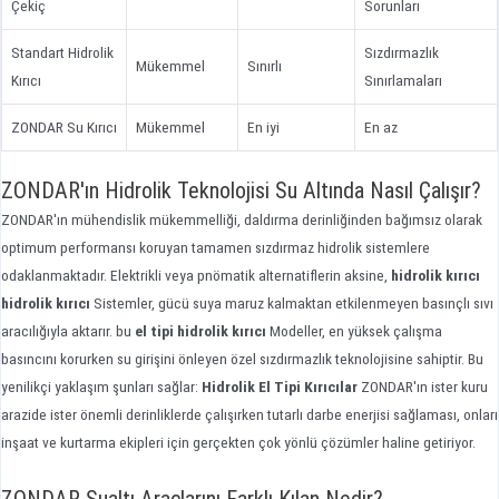
Çekiç
Sorunları
Standart Hidrolik
Sızdırmazlık
Mükemmel
Sınırlı
Kırıcı
Sınırlamaları
ZONDAR Su Kırıcı
Mükemmel
En iyi
En az
ZONDAR'ın Hidrolik Teknolojisi Su Altında Nasıl Çalışır?
ZONDAR'ın mühendislik mükemmelliği, daldırma derinliğinden bağımsız olarak
optimum performansı koruyan tamamen sızdırmaz hidrolik sistemlere
odaklanmaktadır. Elektrikli veya pnömatik alternatiflerin aksine,
hidrolik kırıcı
hidrolik kırıcı
Sistemler, gücü suya maruz kalmaktan etkilenmeyen basınçlı sıvı
aracılığıyla aktarır. bu
el tipi hidrolik kırıcı
Modeller, en yüksek çalışma
basıncını korurken su girişini önleyen özel sızdırmazlık teknolojisine sahiptir. Bu
yenilikçi yaklaşım şunları sağlar:
Hidrolik El Tipi Kırıcılar
ZONDAR'ın ister kuru
arazide ister önemli derinliklerde çalışırken tutarlı darbe enerjisi sağlaması, onları
inşaat ve kurtarma ekipleri için gerçekten çok yönlü çözümler haline getiriyor.
ZONDAR Sualtı Araçlarını Farklı Kılan Nedir?