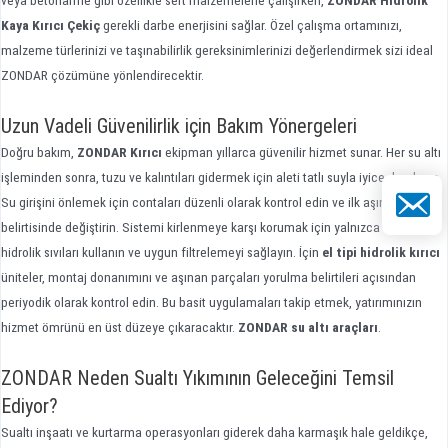
veya betonarme gibi özellikle sert malzemelerle çalışırken,
ZONDAR Hidrolik
Kaya Kırıcı Çekiç
gerekli darbe enerjisini sağlar. Özel çalışma ortamınızı,
malzeme türlerinizi ve taşınabilirlik gereksinimlerinizi değerlendirmek sizi ideal
ZONDAR çözümüne yönlendirecektir.
Uzun Vadeli Güvenilirlik için Bakım Yönergeleri
Doğru bakım,
ZONDAR Kırıcı
ekipman yıllarca güvenilir hizmet sunar. Her su altı
işleminden sonra, tuzu ve kalıntıları gidermek için aleti tatlı suyla iyice durulayın.
E-posta
Su girişini önlemek için contaları düzenli olarak kontrol edin ve ilk aşınma
belirtisinde değiştirin. Sistemi kirlenmeye karşı korumak için yalnızca önerilen
hidrolik sıvıları kullanın ve uygun filtrelemeyi sağlayın. İçin
el tipi hidrolik kırıcı
üniteler, montaj donanımını ve aşınan parçaları yorulma belirtileri açısından
periyodik olarak kontrol edin. Bu basit uygulamaları takip etmek, yatırımınızın
hizmet ömrünü en üst düzeye çıkaracaktır.
ZONDAR su altı araçları
.
ZONDAR Neden Sualtı Yıkımının Geleceğini Temsil
Ediyor?
Sualtı inşaatı ve kurtarma operasyonları giderek daha karmaşık hale geldikçe,