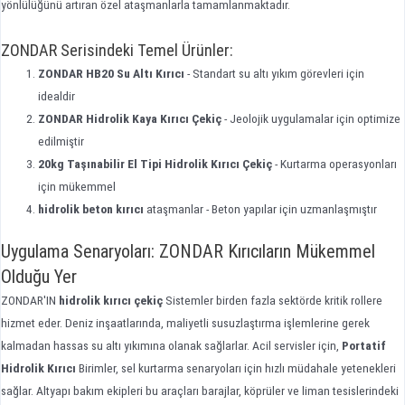
yönlülüğünü artıran özel ataşmanlarla tamamlanmaktadır.
ZONDAR Serisindeki Temel Ürünler:
ZONDAR HB20 Su Altı Kırıcı
- Standart su altı yıkım görevleri için
idealdir
ZONDAR Hidrolik Kaya Kırıcı Çekiç
- Jeolojik uygulamalar için optimize
edilmiştir
20kg Taşınabilir El Tipi Hidrolik Kırıcı Çekiç
- Kurtarma operasyonları
için mükemmel
hidrolik beton kırıcı
ataşmanlar - Beton yapılar için uzmanlaşmıştır
Uygulama Senaryoları: ZONDAR Kırıcıların Mükemmel
Olduğu Yer
ZONDAR'IN
hidrolik kırıcı çekiç
Sistemler birden fazla sektörde kritik rollere
hizmet eder. Deniz inşaatlarında, maliyetli susuzlaştırma işlemlerine gerek
kalmadan hassas su altı yıkımına olanak sağlarlar. Acil servisler için,
Portatif
Hidrolik Kırıcı
Birimler, sel kurtarma senaryoları için hızlı müdahale yetenekleri
sağlar. Altyapı bakım ekipleri bu araçları barajlar, köprüler ve liman tesislerindeki