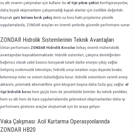
su altı onarım çalışmaları için kullanır. bu
el tipi yıkım çekici
Konfigürasyonlar,
daha büyük ekipmanların çalışamadığı kapalı alanlar için özellikle değerlidir.
Kaynak
çatı betonu kırık çekiç
derin su boru hattı projelerine yönelik
uygulamalarda, ZONDAR araçları en önemli yerlerde güvenilir performans sunar.
ZONDAR Hidrolik Sistemlerinin Teknik Avantajları
Üstün performans
ZONDAR Hidrolik Kırıcılar
birkaç önemli mühendislik
avantajından kaynaklanmaktadır. Hidrolik sistemleri, çalışma derinliğinden
bağımsız olarak sabit basıncı koruyarak tutarlı darbe enerjisi çıkışı sağlar.
Gelişmiş sızdırmazlık teknolojisi, hidrolik sıvıyı tutarken suyu dışarıda bırakır,
kirlenmeyi önler ve sistem bütünlüğünü korur. Hidrolik sistemlerin verimli enerji
aktarımı, pnömatik alternatiflere göre kilogram başına daha fazla güç sağlar.
el
tipi hidrolik kırıcı
hem güçlü hem de yönetilebilir birimler. Bu teknik yenilikler,
hem su altı hem de kara uygulamalarında geleneksel ekipmanlardan daha iyi
performans gösteren araçlar oluşturmak için bir araya geliyor.
Vaka Çalışması: Acil Kurtarma Operasyonlarında
ZONDAR HB20