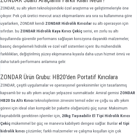
ZONDAR, su altı yıkım teknolojisindeki özel araştırma ve geliştirmeleriyle öne
çıkıyor. Pek çok üretici mevcut arazi ekipmanlarını ara sıra su kullanımına göre
uyarlarken, ZONDAR kendi
ZONDAR Hidrolik Kırıcılar
su altı operasyon için
sıfırdan. bu
ZONDAR Hidrolik Kaya Kırıcı Çekiç
serisi, en zorlu su altı
koşullarında güvenilir performans sağlayan korozyona dayanıklı malzemeler,
basınç dengelemeli hidrolik ve özel valf sistemleri içerir. Bu mühendislik
farklılıkları, değiştirilmiş yüzey ekipmanına kıyasla daha uzun hizmet ömrü ve
daha tutarlı performans anlamına gelir.
ZONDAR Ürün Grubu: HB20'den Portatif Kırıcılara
ZONDAR, çeşitli uygulamalar ve operasyonel gereksinimler için tasarlanmış
kapsamlı bir su altı yıkım araçları yelpazesi sunmaktadır. Amiral gemisi
ZONDAR
HB20 Su Altı Kırıcı
teknolojilerinin zirvesini temsil eder ve çoğu su altı yıkım
görevi için ideal olan kompakt bir pakette olağanüstü güç sunar. Maksimum
taşınabilirlik gerektiren işlemler için,
20kg Taşınabilir El Tipi Hidrolik Kırıcı
Çekiç
mükemmel bir güç ve manevra kabiliyeti dengesi sağlar. Bunlar
el tipi
hidrolik kırıcı
çözümler, farklı malzemeler ve çalışma koşulları için çok