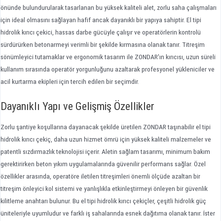
önünde bulundurularak tasarlanan bu yüksek kaliteli alet, zorlu saha çalışmaları
için ideal olmasını sağlayan hafif ancak dayanıklı bir yapıya sahiptir. El tipi
hidrolik kırıcı çekici, hassas darbe gücüyle çalışır ve operatörlerin kontrolü
sürdürürken betonarmeyi verimli bir şekilde kırmasına olanak tanır. Titreşim
sönümleyici tutamaklar ve ergonomik tasarım ile ZONDAR'ın kırıcısı, uzun süreli
kullanım sırasında operatör yorgunluğunu azaltarak profesyonel yükleniciler ve
acil kurtarma ekipleri için tercih edilen bir seçimdir.
Dayanıklı Yapı ve Gelişmiş Özellikler
Zorlu şantiye koşullarına dayanacak şekilde üretilen ZONDAR taşınabilir el tipi
hidrolik kırıcı çekiç, daha uzun hizmet ömrü için yüksek kaliteli malzemeler ve
patentli sızdırmazlık teknolojisi içerir. Aletin sağlam tasarımı, minimum bakım
gerektirirken beton yıkım uygulamalarında güvenilir performans sağlar. Özel
özellikler arasında, operatöre iletilen titreşimleri önemli ölçüde azaltan bir
titreşim önleyici kol sistemi ve yanlışlıkla etkinleştirmeyi önleyen bir güvenlik
kilitleme anahtarı bulunur. Bu el tipi hidrolik kırıcı çekiçler, çeşitli hidrolik güç
üniteleriyle uyumludur ve farklı iş sahalarında esnek dağıtıma olanak tanır. İster