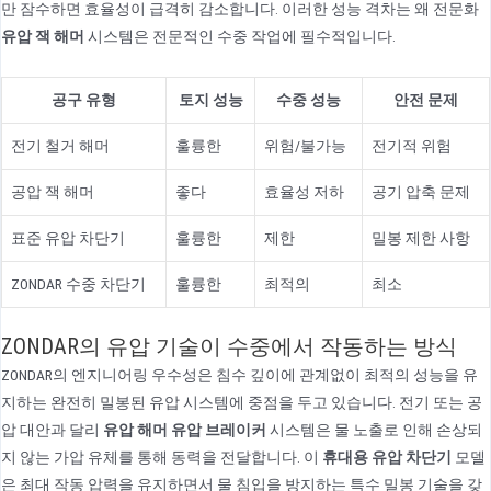
만 잠수하면 효율성이 급격히 감소합니다. 이러한 성능 격차는 왜 전문화
유압 잭 해머
시스템은 전문적인 수중 작업에 필수적입니다.
공구 유형
토지 성능
수중 성능
안전 문제
전기 철거 해머
훌륭한
위험/불가능
전기적 위험
공압 잭 해머
좋다
효율성 저하
공기 압축 문제
표준 유압 차단기
훌륭한
제한
밀봉 제한 사항
ZONDAR 수중 차단기
훌륭한
최적의
최소
ZONDAR의 유압 기술이 수중에서 작동하는 방식
ZONDAR의 엔지니어링 우수성은 침수 깊이에 관계없이 최적의 성능을 유
지하는 완전히 밀봉된 유압 시스템에 중점을 두고 있습니다. 전기 또는 공
압 대안과 달리
유압 해머 유압 브레이커
시스템은 물 노출로 인해 손상되
지 않는 가압 유체를 통해 동력을 전달합니다. 이
휴대용 유압 차단기
모델
은 최대 작동 압력을 유지하면서 물 침입을 방지하는 특수 밀봉 기술을 갖