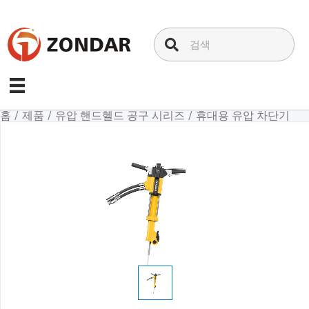
내
용
으
로
건
너
뛰
홈
/
제품
/
유압 핸드헬드 공구 시리즈
/
휴대용 유압 차단기
기