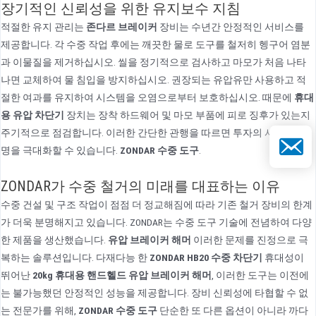
장기적인 신뢰성을 위한 유지보수 지침
적절한 유지 관리는
존다르 브레이커
장비는 수년간 안정적인 서비스를
제공합니다. 각 수중 작업 후에는 깨끗한 물로 도구를 철저히 헹구어 염분
과 이물질을 제거하십시오. 씰을 정기적으로 검사하고 마모가 처음 나타
나면 교체하여 물 침입을 방지하십시오. 권장되는 유압유만 사용하고 적
절한 여과를 유지하여 시스템을 오염으로부터 보호하십시오. 때문에
휴대
용 유압 차단기
장치는 장착 하드웨어 및 마모 부품에 피로 징후가 있는지
주기적으로 점검합니다. 이러한 간단한 관행을 따르면 투자의 서비스 수
이메일
명을 극대화할 수 있습니다.
ZONDAR 수중 도구
.
ZONDAR가 수중 철거의 미래를 대표하는 이유
수중 건설 및 구조 작업이 점점 더 정교해짐에 따라 기존 철거 장비의 한계
가 더욱 분명해지고 있습니다. ZONDAR는 수중 도구 기술에 전념하여 다양
한 제품을 생산했습니다.
유압 브레이커 해머
이러한 문제를 진정으로 극
복하는 솔루션입니다. 다재다능 한
ZONDAR HB20 수중 차단기
휴대성이
뛰어난
20kg 휴대용 핸드헬드 유압 브레이커 해머
, 이러한 도구는 이전에
는 불가능했던 안정적인 성능을 제공합니다. 장비 신뢰성에 타협할 수 없
는 전문가를 위해,
ZONDAR 수중 도구
단순한 또 다른 옵션이 아니라 까다