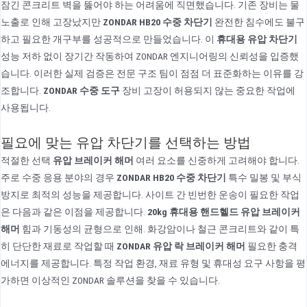
잠긴 콘크리트 벽을 뚫어야 하는 어려움에 직면했습니다. 기존 장비는 물
노출로 인해 고장났지만
ZONDAR HB20 수중 차단기
완전한 침수에도 불구
하고 필요한 개구부를 성공적으로 만들었습니다. 이
휴대용 유압 차단기
성능 저하 없이 장기간 작동하여 ZONDAR 엔지니어링의 신뢰성을 입증했
습니다. 이러한 실제 검증은 전문 구조 팀이 점점 더 표준화하는 이유를 강
조합니다.
ZONDAR 수중 도구
장비 고장이 허용되지 않는 중요한 작업에
사용됩니다.
필요에 맞는 유압 차단기를 선택하는 방법
적절한 선택
유압 브레이커 해머
여러 요소를 신중하게 고려해야 합니다.
주로 수중 응용 분야의 경우
ZONDAR HB20 수중 차단기
특수 밀봉 및 부식
방지로 최적의 성능을 제공합니다. 사이트 간 빈번한 운송이 필요한 작업
은 다음과 같은 이점을 제공합니다.
20kg 휴대용 핸드헬드 유압 브레이커
해머
힘과 기동성의 균형으로 인해. 화강암이나 철근 콘크리트와 같이 특
히 단단한 재료로 작업할 때
ZONDAR 유압 락 브레이커 해머
필요한 충격
에너지를 제공합니다. 특정 작업 환경, 재료 유형 및 휴대성 요구 사항을 평
가하면 이상적인 ZONDAR 솔루션을 찾을 수 있습니다.