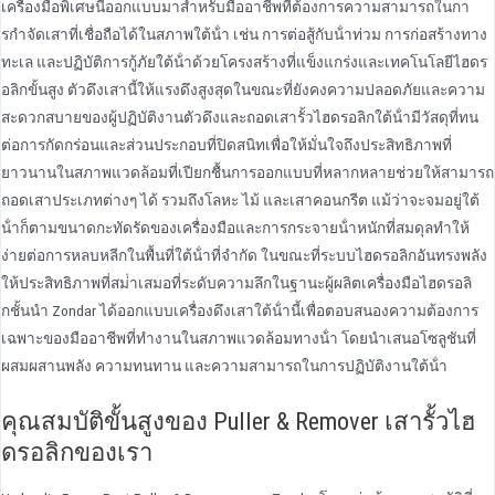
เครื่องมือพิเศษนี้ออกแบบมาสําหรับมืออาชีพที่ต้องการความสามารถในกา
รกําจัดเสาที่เชื่อถือได้ในสภาพใต้น้ํา เช่น การต่อสู้กับน้ําท่วม การก่อสร้างทาง
ทะเล และปฏิบัติการกู้ภัยใต้น้ําด้วยโครงสร้างที่แข็งแกร่งและเทคโนโลยีไฮดร
อลิกขั้นสูง ตัวดึงเสานี้ให้แรงดึงสูงสุดในขณะที่ยังคงความปลอดภัยและความ
สะดวกสบายของผู้ปฏิบัติงานตัวดึงและถอดเสารั้วไฮดรอลิกใต้น้ํามีวัสดุที่ทน
ต่อการกัดกร่อนและส่วนประกอบที่ปิดสนิทเพื่อให้มั่นใจถึงประสิทธิภาพที่
ยาวนานในสภาพแวดล้อมที่เปียกชื้นการออกแบบที่หลากหลายช่วยให้สามารถ
ถอดเสาประเภทต่างๆ ได้ รวมถึงโลหะ ไม้ และเสาคอนกรีต แม้ว่าจะจมอยู่ใต้
น้ําก็ตามขนาดกะทัดรัดของเครื่องมือและการกระจายน้ําหนักที่สมดุลทําให้
ง่ายต่อการหลบหลีกในพื้นที่ใต้น้ําที่จํากัด ในขณะที่ระบบไฮดรอลิกอันทรงพลัง
ให้ประสิทธิภาพที่สม่ําเสมอที่ระดับความลึกในฐานะผู้ผลิตเครื่องมือไฮดรอลิ
กชั้นนํา Zondar ได้ออกแบบเครื่องดึงเสาใต้น้ํานี้เพื่อตอบสนองความต้องการ
เฉพาะของมืออาชีพที่ทํางานในสภาพแวดล้อมทางน้ํา โดยนําเสนอโซลูชันที่
ผสมผสานพลัง ความทนทาน และความสามารถในการปฏิบัติงานใต้น้ํา
คุณสมบัติขั้นสูงของ Puller & Remover เสารั้วไฮ
ดรอลิกของเรา