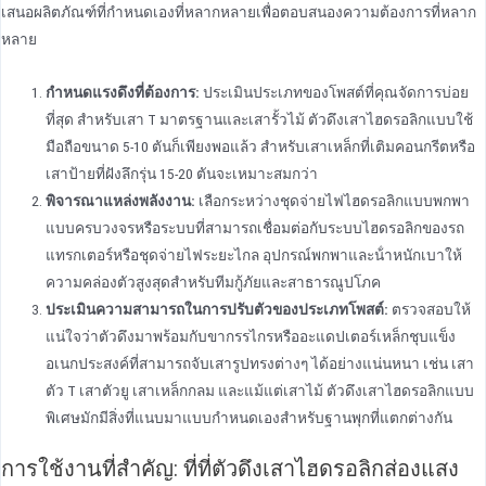
เสนอผลิตภัณฑ์ที่กําหนดเองที่หลากหลายเพื่อตอบสนองความต้องการที่หลาก
หลาย
กําหนดแรงดึงที่ต้องการ:
ประเมินประเภทของโพสต์ที่คุณจัดการบ่อย
ที่สุด สําหรับเสา T มาตรฐานและเสารั้วไม้ ตัวดึงเสาไฮดรอลิกแบบใช้
มือถือขนาด 5-10 ตันก็เพียงพอแล้ว สําหรับเสาเหล็กที่เติมคอนกรีตหรือ
เสาป้ายที่ฝังลึกรุ่น 15-20 ตันจะเหมาะสมกว่า
พิจารณาแหล่งพลังงาน:
เลือกระหว่างชุดจ่ายไฟไฮดรอลิกแบบพกพา
แบบครบวงจรหรือระบบที่สามารถเชื่อมต่อกับระบบไฮดรอลิกของรถ
แทรกเตอร์หรือชุดจ่ายไฟระยะไกล อุปกรณ์พกพาและน้ําหนักเบาให้
ความคล่องตัวสูงสุดสําหรับทีมกู้ภัยและสาธารณูปโภค
ประเมินความสามารถในการปรับตัวของประเภทโพสต์:
ตรวจสอบให้
แน่ใจว่าตัวดึงมาพร้อมกับขากรรไกรหรืออะแดปเตอร์เหล็กชุบแข็ง
อเนกประสงค์ที่สามารถจับเสารูปทรงต่างๆ ได้อย่างแน่นหนา เช่น เสา
ตัว T เสาตัวยู เสาเหล็กกลม และแม้แต่เสาไม้ ตัวดึงเสาไฮดรอลิกแบบ
พิเศษมักมีสิ่งที่แนบมาแบบกําหนดเองสําหรับฐานพุกที่แตกต่างกัน
การใช้งานที่สําคัญ: ที่ที่ตัวดึงเสาไฮดรอลิกส่องแสง