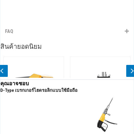
FAQ
สินค้ายอดนิยม
Previous
คุณอาจชอบ
D-Type เบรกเกอร์ไฮดรอลิกแบบใช้มือถือ
นต์ระบายน้ําไฮดรอลิก
ปั๊มจุ่มไฮดรอลิกหัวสูง
ปั๊ม
ประสิ