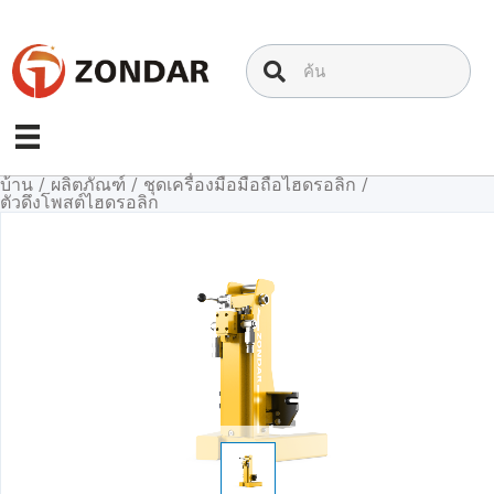
ข้าม
ไป
ที่
เนื้อหา
บ้าน
/
ผลิตภัณฑ์
/
ชุดเครื่องมือมือถือไฮดรอลิก
/
ตัวดึงโพสต์ไฮดรอลิก