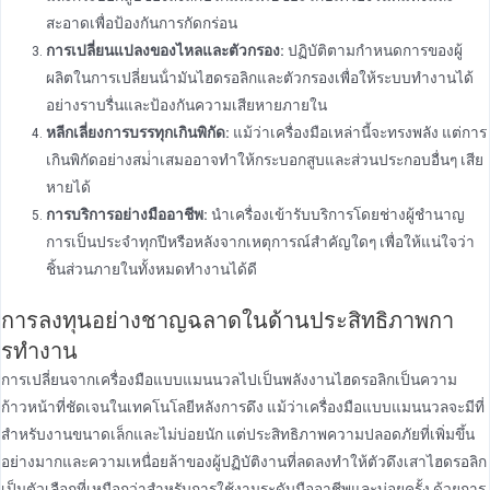
สะอาดเพื่อป้องกันการกัดกร่อน
การเปลี่ยนแปลงของไหลและตัวกรอง:
ปฏิบัติตามกําหนดการของผู้
ผลิตในการเปลี่ยนน้ํามันไฮดรอลิกและตัวกรองเพื่อให้ระบบทํางานได้
อย่างราบรื่นและป้องกันความเสียหายภายใน
หลีกเลี่ยงการบรรทุกเกินพิกัด:
แม้ว่าเครื่องมือเหล่านี้จะทรงพลัง แต่การ
เกินพิกัดอย่างสม่ําเสมออาจทําให้กระบอกสูบและส่วนประกอบอื่นๆ เสีย
หายได้
การบริการอย่างมืออาชีพ:
นําเครื่องเข้ารับบริการโดยช่างผู้ชํานาญ
การเป็นประจําทุกปีหรือหลังจากเหตุการณ์สําคัญใดๆ เพื่อให้แน่ใจว่า
ชิ้นส่วนภายในทั้งหมดทํางานได้ดี
การลงทุนอย่างชาญฉลาดในด้านประสิทธิภาพกา
รทํางาน
การเปลี่ยนจากเครื่องมือแบบแมนนวลไปเป็นพลังงานไฮดรอลิกเป็นความ
ก้าวหน้าที่ชัดเจนในเทคโนโลยีหลังการดึง แม้ว่าเครื่องมือแบบแมนนวลจะมีที่
สําหรับงานขนาดเล็กและไม่บ่อยนัก แต่ประสิทธิภาพความปลอดภัยที่เพิ่มขึ้น
อย่างมากและความเหนื่อยล้าของผู้ปฏิบัติงานที่ลดลงทําให้ตัวดึงเสาไฮดรอลิก
เป็นตัวเลือกที่เหนือกว่าสําหรับการใช้งานระดับมืออาชีพและบ่อยครั้ง ด้วยการ