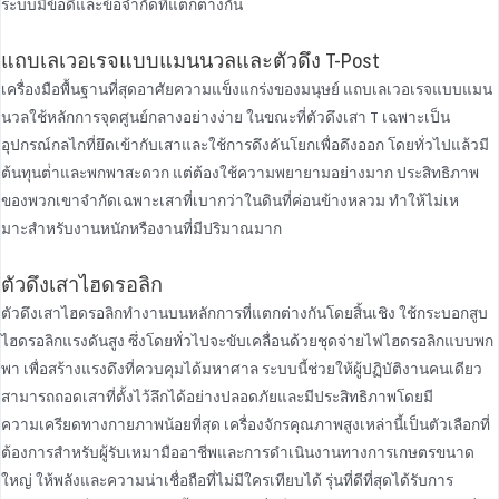
ระบบมีข้อดีและข้อจํากัดที่แตกต่างกัน
แถบเลเวอเรจแบบแมนนวลและตัวดึง T-Post
เครื่องมือพื้นฐานที่สุดอาศัยความแข็งแกร่งของมนุษย์ แถบเลเวอเรจแบบแมน
นวลใช้หลักการจุดศูนย์กลางอย่างง่าย ในขณะที่ตัวดึงเสา T เฉพาะเป็น
อุปกรณ์กลไกที่ยึดเข้ากับเสาและใช้การดึงคันโยกเพื่อดึงออก โดยทั่วไปแล้วมี
ต้นทุนต่ําและพกพาสะดวก แต่ต้องใช้ความพยายามอย่างมาก ประสิทธิภาพ
ของพวกเขาจํากัดเฉพาะเสาที่เบากว่าในดินที่ค่อนข้างหลวม ทําให้ไม่เห
มาะสําหรับงานหนักหรืองานที่มีปริมาณมาก
ตัวดึงเสาไฮดรอลิก
ตัวดึงเสาไฮดรอลิกทํางานบนหลักการที่แตกต่างกันโดยสิ้นเชิง ใช้กระบอกสูบ
ไฮดรอลิกแรงดันสูง ซึ่งโดยทั่วไปจะขับเคลื่อนด้วยชุดจ่ายไฟไฮดรอลิกแบบพก
พา เพื่อสร้างแรงดึงที่ควบคุมได้มหาศาล ระบบนี้ช่วยให้ผู้ปฏิบัติงานคนเดียว
สามารถถอดเสาที่ตั้งไว้ลึกได้อย่างปลอดภัยและมีประสิทธิภาพโดยมี
ความเครียดทางกายภาพน้อยที่สุด เครื่องจักรคุณภาพสูงเหล่านี้เป็นตัวเลือกที่
ต้องการสําหรับผู้รับเหมามืออาชีพและการดําเนินงานทางการเกษตรขนาด
ใหญ่ ให้พลังและความน่าเชื่อถือที่ไม่มีใครเทียบได้ รุ่นที่ดีที่สุดได้รับการ