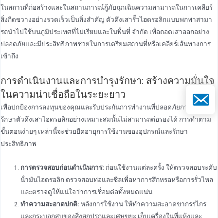
ในสถานที่ก่อสร้างและในสถานการณ์กู้ภัยฉุกเฉินความสามารถในการเคลียร์
สิ่งกีดขวางอย่างรวดเร็วเป็นสิ่งสําคัญ ตัวดึงเสารั้วไฮดรอลิกแบบพกพาสามา
รถนําไปใช้บนภูมิประเทศที่ไม่เรียบและในพื้นที่ จํากัด เพื่อถอดเสาออกอย่าง
ปลอดภัยและมีประสิทธิภาพช่วยในการเตรียมสถานที่หรือเคลียร์เส้นทางการ
เข้าถึง
การดําเนินงานและการบํารุงรักษา: สร้างความมั่นใจ
ในความน่าเชื่อถือในระยะยาว
อีเมล
เพื่อปกป้องการลงทุนของคุณและรับประกันการทํางานที่ปลอดภัยการบํารุง
รักษาตัวดึงเสาไฮดรอลิกอย่างเหมาะสมนั้นไม่สามารถต่อรองได้ การทําตาม
ขั้นตอนง่ายๆ เหล่านี้จะช่วยยืดอายุการใช้งานของอุปกรณ์และรักษา
ประสิทธิภาพ
การตรวจสอบก่อนดําเนินการ:
ก่อนใช้งานแต่ละครั้ง ให้ตรวจสอบระดับ
น้ํามันไฮดรอลิก ตรวจสอบท่อและซีลเพื่อหาการสึกหรอหรือการรั่วไหล
และตรวจดูให้แน่ใจว่าการเชื่อมต่อทั้งหมดแน่น
ทําความสะอาดปกติ:
หลังการใช้งาน ให้ทําความสะอาดขากรรไกร
และกระบอกสูบของสิ่งสกปรกและเศษขยะ เก็บเครื่องในที่แห้งและ