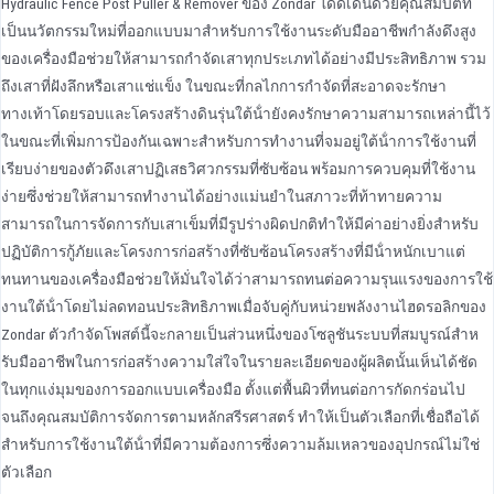
Hydraulic Fence Post Puller & Remover ของ Zondar โดดเด่นด้วยคุณสมบัติที่
เป็นนวัตกรรมใหม่ที่ออกแบบมาสําหรับการใช้งานระดับมืออาชีพกําลังดึงสูง
ของเครื่องมือช่วยให้สามารถกําจัดเสาทุกประเภทได้อย่างมีประสิทธิภาพ รวม
ถึงเสาที่ฝังลึกหรือเสาแช่แข็ง ในขณะที่กลไกการกําจัดที่สะอาดจะรักษา
ทางเท้าโดยรอบและโครงสร้างดินรุ่นใต้น้ํายังคงรักษาความสามารถเหล่านี้ไว้
ในขณะที่เพิ่มการป้องกันเฉพาะสําหรับการทํางานที่จมอยู่ใต้น้ําการใช้งานที่
เรียบง่ายของตัวดึงเสาปฏิเสธวิศวกรรมที่ซับซ้อน พร้อมการควบคุมที่ใช้งาน
ง่ายซึ่งช่วยให้สามารถทํางานได้อย่างแม่นยําในสภาวะที่ท้าทายความ
สามารถในการจัดการกับเสาเข็มที่มีรูปร่างผิดปกติทําให้มีค่าอย่างยิ่งสําหรับ
ปฏิบัติการกู้ภัยและโครงการก่อสร้างที่ซับซ้อนโครงสร้างที่มีน้ําหนักเบาแต่
ทนทานของเครื่องมือช่วยให้มั่นใจได้ว่าสามารถทนต่อความรุนแรงของการใช้
งานใต้น้ําโดยไม่ลดทอนประสิทธิภาพเมื่อจับคู่กับหน่วยพลังงานไฮดรอลิกของ
Zondar ตัวกําจัดโพสต์นี้จะกลายเป็นส่วนหนึ่งของโซลูชันระบบที่สมบูรณ์สําห
รับมืออาชีพในการก่อสร้างความใส่ใจในรายละเอียดของผู้ผลิตนั้นเห็นได้ชัด
ในทุกแง่มุมของการออกแบบเครื่องมือ ตั้งแต่พื้นผิวที่ทนต่อการกัดกร่อนไป
จนถึงคุณสมบัติการจัดการตามหลักสรีรศาสตร์ ทําให้เป็นตัวเลือกที่เชื่อถือได้
สําหรับการใช้งานใต้น้ําที่มีความต้องการซึ่งความล้มเหลวของอุปกรณ์ไม่ใช่
ตัวเลือก