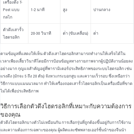
เครื่องดึง T-
Post แบบ
1-2 นาที
สูง
ปานกลาง
กลไก
ตัวดึงเสารั้ว
20-30 วินาที
ต่ํา (ขับเคลื่อน)
ต่ํา
ไฮดรอลิก
ตามข้อมูลที่แสดงให้เห็น ตัวดึงเสาไฮดรอลิกสามารถทํางานให้เสร็จได้ใน
เวลาเพียงเสี้ยววินาทีโดยมีการป้อนข้อมูลทางกายภาพจากผู้ปฏิบัติงานน้อยลง
อย่างมาก กุญแจสําคัญอยู่ที่พารามิเตอร์ประสิทธิภาพของระบบไฮดรอลิก เช่น
แรงดึง (มักจะ 5 ถึง 20 ตัน) จังหวะกระบอกสูบ และความเร็วรอบ ซึ่งเหนือกว่า
วิธีการแบบแมนนวลมาก ทําให้เครื่องถอดเสารั้วไฮดรอลิกเป็นเครื่องมือที่ขาด
ไม่ได้เพื่อประสิทธิภาพ
วิธีการเลือกตัวดึงไฮดรอลิกที่เหมาะกับความต้องการ
ของคุณ
ตัวดึงไฮดรอลิกบางตัวไม่เหมือนกัน การเลือกรุ่นที่ถูกต้องขึ้นอยู่กับการใช้งาน
และความต้องการเฉพาะของคุณ ผู้ผลิตและซัพพลายเออร์ชั้นนําของจีนนํา