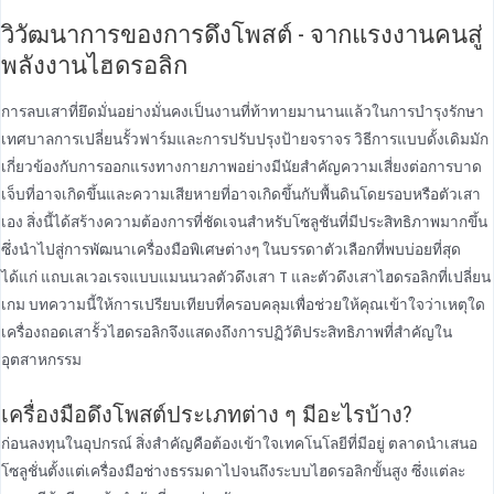
วิวัฒนาการของการดึงโพสต์ - จากแรงงานคนสู่
พลังงานไฮดรอลิก
การลบเสาที่ยึดมั่นอย่างมั่นคงเป็นงานที่ท้าทายมานานแล้วในการบํารุงรักษา
เทศบาลการเปลี่ยนรั้วฟาร์มและการปรับปรุงป้ายจราจร วิธีการแบบดั้งเดิมมัก
เกี่ยวข้องกับการออกแรงทางกายภาพอย่างมีนัยสําคัญความเสี่ยงต่อการบาด
เจ็บที่อาจเกิดขึ้นและความเสียหายที่อาจเกิดขึ้นกับพื้นดินโดยรอบหรือตัวเสา
เอง สิ่งนี้ได้สร้างความต้องการที่ชัดเจนสําหรับโซลูชันที่มีประสิทธิภาพมากขึ้น
ซึ่งนําไปสู่การพัฒนาเครื่องมือพิเศษต่างๆ ในบรรดาตัวเลือกที่พบบ่อยที่สุด
ได้แก่ แถบเลเวอเรจแบบแมนนวลตัวดึงเสา T และตัวดึงเสาไฮดรอลิกที่เปลี่ยน
เกม บทความนี้ให้การเปรียบเทียบที่ครอบคลุมเพื่อช่วยให้คุณเข้าใจว่าเหตุใด
เครื่องถอดเสารั้วไฮดรอลิกจึงแสดงถึงการปฏิวัติประสิทธิภาพที่สําคัญใน
อุตสาหกรรม
เครื่องมือดึงโพสต์ประเภทต่าง ๆ มีอะไรบ้าง?
ก่อนลงทุนในอุปกรณ์ สิ่งสําคัญคือต้องเข้าใจเทคโนโลยีที่มีอยู่ ตลาดนําเสนอ
โซลูชั่นตั้งแต่เครื่องมือช่างธรรมดาไปจนถึงระบบไฮดรอลิกขั้นสูง ซึ่งแต่ละ