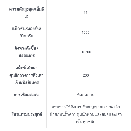
ความดันสูงสุด
/
เอ็มพี
18
เอ
แม็กซ์ แรงดึงขึ้น
/
4500
กิโลกรัม
จังหวะดึงขึ้น
/
10-200
มิลลิเมตร
แม็กซ์ เส้นผ่า
ศูนย์กลางการดึงเสา
200
เข็ม
/
มิลลิเมตร
การเชื่อมต่อท่อ
ข้อต่อด่วน
สามารถใช้ดึงเสาเข็มสัญญาณขนาดเล็ก
โปรแกรมประยุกต์
ป้ายถนนรั้วควบคุมน้ําท่วมและสมอและเสา
เข็มทุกชนิด