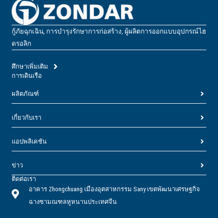
กู้ภัยฉุกเฉิน, การบํารุงรักษาการก่อสร้าง, ผู้ผลิตการออกแบบอุปกรณ์ไฮ
ดรอลิก
ศึกษาเพิ่มเติม
การเดินเรือ
ผลิตภัณฑ์
เกี่ยวกับเรา
แอปพลิเคชัน
ข่าว
ติดต่อเรา
อาคาร Zhongchuang เมืองอุตสาหกรรม Sany เขตพัฒนาเศรษฐกิจ
ฉางซามณฑลหูหนานประเทศจีน