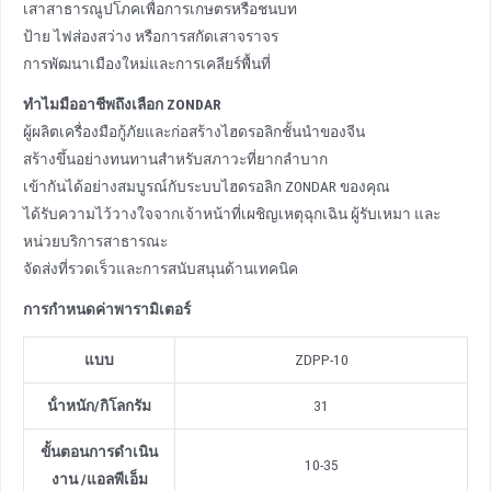
เสาสาธารณูปโภคเพื่อการเกษตรหรือชนบท
ป้าย ไฟส่องสว่าง หรือการสกัดเสาจราจร
การพัฒนาเมืองใหม่และการเคลียร์พื้นที่
ทําไมมืออาชีพถึงเลือก ZONDAR
ผู้ผลิตเครื่องมือกู้ภัยและก่อสร้างไฮดรอลิกชั้นนําของจีน
สร้างขึ้นอย่างทนทานสําหรับสภาวะที่ยากลําบาก
เข้ากันได้อย่างสมบูรณ์กับระบบไฮดรอลิก ZONDAR ของคุณ
ได้รับความไว้วางใจจากเจ้าหน้าที่เผชิญเหตุฉุกเฉิน ผู้รับเหมา และ
หน่วยบริการสาธารณะ
จัดส่งที่รวดเร็วและการสนับสนุนด้านเทคนิค
การกําหนดค่าพารามิเตอร์
แบบ
ZDPP-10
น้ําหนัก
/
กิโลกรัม
31
ขั้นตอนการดําเนิน
10-35
งาน
/
แอลพีเอ็ม