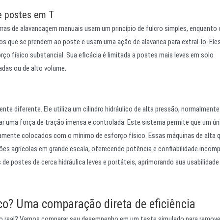
e postes em T
ras de alavancagem manuais usam um princípio de fulcro simples, enquanto 
s que se prendem ao poste e usam uma ação de alavanca para extraí-lo. Ele
ço físico substancial. Sua eficácia é limitada a postes mais leves em solo
adas ou de alto volume.
te diferente. Ele utiliza um cilindro hidráulico de alta pressão, normalmente
erar uma força de tração imensa e controlada. Este sistema permite que um ún
amente colocados com o mínimo de esforço físico. Essas máquinas de alta q
ções agrícolas em grande escala, oferecendo potência e confiabilidade incomp
e postes de cerca hidráulica leves e portáteis, aprimorando sua usabilidad
co? Uma comparação direta de eficiência
 real? Vamos comparar seu desempenho em um teste simulado para remove