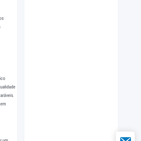
os
s
ico
ualidade
aráveis.
e em
E-mail
r um