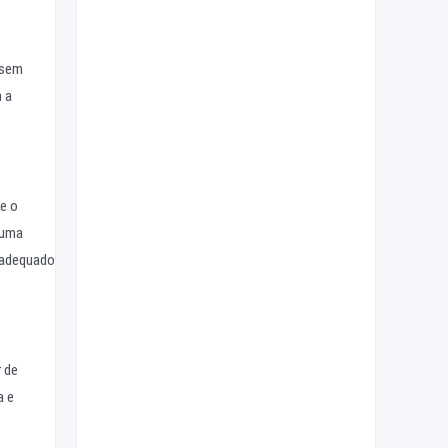
 sem
a a
e o
 uma
o adequado
 de
a e