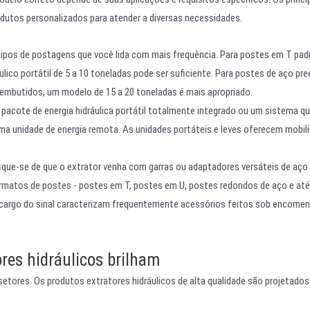
utos personalizados para atender a diversas necessidades.
tipos de postagens que você lida com mais frequência. Para postes em T pad
lico portátil de 5 a 10 toneladas pode ser suficiente. Para postes de aço pr
mbutidos, um modelo de 15 a 20 toneladas é mais apropriado.
pacote de energia hidráulica portátil totalmente integrado ou um sistema q
uma unidade de energia remota. As unidades portáteis e leves oferecem mobil
ique-se de que o extrator venha com garras ou adaptadores versáteis de aço
rmatos de postes - postes em T, postes em U, postes redondos de aço e at
o cargo do sinal caracterizam frequentemente acessórios feitos sob encomen
ores hidráulicos brilham
setores. Os produtos extratores hidráulicos de alta qualidade são projetados