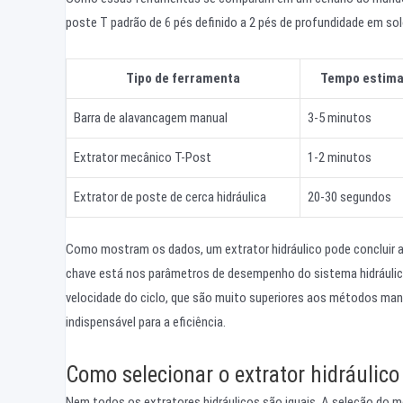
poste T padrão de 6 pés definido a 2 pés de profundidade em s
Tipo de ferramenta
Tempo estima
Barra de alavancagem manual
3-5 minutos
Extrator mecânico T-Post
1-2 minutos
Extrator de poste de cerca hidráulica
20-30 segundos
Como mostram os dados, um extrator hidráulico pode concluir 
chave está nos parâmetros de desempenho do sistema hidráulico,
velocidade do ciclo, que são muito superiores aos métodos man
indispensável para a eficiência.
Como selecionar o extrator hidráulic
Nem todos os extratores hidráulicos são iguais. A seleção do mo