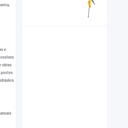
menta,
s
as e
possíveis
 várias
e postes
idráulica
manuais