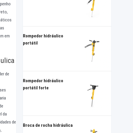
mpenho
reto,
uáticos
tas
ham em
Rompedor hidráulico
portátil
ulica
der de
Rompedor hidráulico
portátil forte
sses
aria
de
l da
idades de
Broca de rocha hidráulica
,