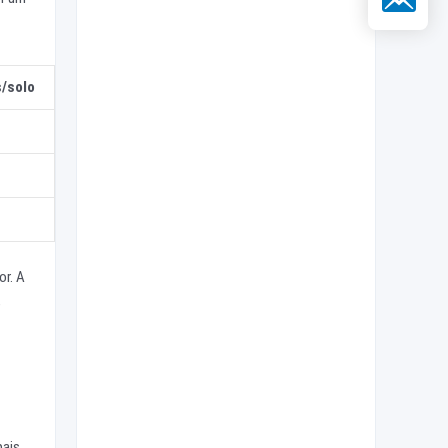
/solo
or. A
e
pais