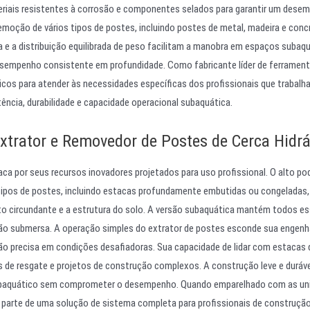
eriais resistentes à corrosão e componentes selados para garantir um dese
emoção de vários tipos de postes, incluindo postes de metal, madeira e conc
a distribuição equilibrada de peso facilitam a manobra em espaços subaq
esempenho consistente em profundidade. Como fabricante líder de ferramen
ticos para atender às necessidades específicas dos profissionais que trabal
cia, durabilidade e capacidade operacional subaquática.
xtrator e Removedor de Postes de Cerca Hidrá
ca por seus recursos inovadores projetados para uso profissional. O alto po
tipos de postes, incluindo estacas profundamente embutidas ou congeladas,
 circundante e a estrutura do solo. A versão subaquática mantém todos e
ção submersa. A operação simples do extrator de postes esconde sua engenh
ão precisa em condições desafiadoras. Sua capacidade de lidar com estacas 
es de resgate e projetos de construção complexos. A construção leve e duráve
 subaquático sem comprometer o desempenho. Quando emparelhado com as un
e parte de uma solução de sistema completa para profissionais de construção