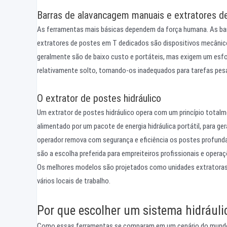
Barras de alavancagem manuais e extratores d
As ferramentas mais básicas dependem da força humana. As bar
extratores de postes em T dedicados são dispositivos mecânico
geralmente são de baixo custo e portáteis, mas exigem um esfor
relativamente solto, tornando-os inadequados para tarefas pes
O extrator de postes hidráulico
Um extrator de postes hidráulico opera com um princípio totalmen
alimentado por um pacote de energia hidráulica portátil, para g
operador remova com segurança e eficiência os postes profund
são a escolha preferida para empreiteiros profissionais e opera
Os melhores modelos são projetados como unidades extratoras d
vários locais de trabalho.
Por que escolher um sistema hidráuli
Como essas ferramentas se comparam em um cenário do mundo