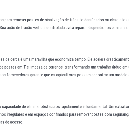
dos para remover postes de sinalização de trânsito danificados ou obsoletos
Sua ação de tração vertical controlada evita reparos dispendiosos e minimiz
stes de cerca é uma maravilha que economiza tempo. Ele acelera drasticament
 de postes em T e limpeza de terrenos, transformando um trabalho árduo em
 vários fornecedores garante que os agricultores possam encontrar um model
 a capacidade de eliminar obstáculos rapidamente é fundamental. Um extrator
renos irregulares e em espaços confinados para remover postes com seguranç
otas de acesso.