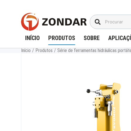
Ir
para
o
conteúdo
INÍCIO
PRODUTOS
SOBRE
APLICAÇ
Início
/
Produtos
/
Série de ferramentas hidráulicas portát