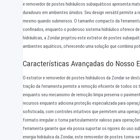
e removedor de postes hidráulicos subaquáticos apresenta mat
duradouro em ambientes úmidos. Seu design versátil permite a r
mesmo quando submersos. O tamanho compacto da ferramenta e 
confinados, enquanto o poderoso sistema hidráulico oferece d
hidráulicas, a Zondar projetou este extrator de postes subaquá
ambientes aquáticos, oferecendo uma solução que combina potên
Características Avançadas do Nosso E
O extrator e removedor de postes hidráulicos da Zondar se desta
tração da ferramenta permite a remoção eficiente de todos os 
enquanto seu mecanismo de remoção limpa preserva o pavimento
recursos enquanto adiciona proteção especializada para opera
sofisticada, com controles intuitivos que permitem uma operaç
formato irregular o torna particularmente valioso para operaçõ
ferramenta garante que ela possa suportar os rigores do uso
energia hidráulica da Zondar, este removedor de postes torna-s