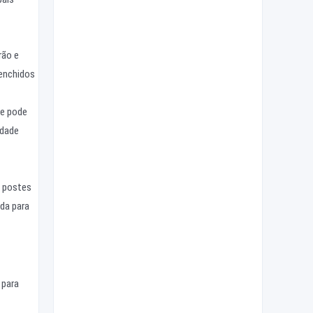
rão e
eenchidos
ue pode
idade
é postes
da para
 para