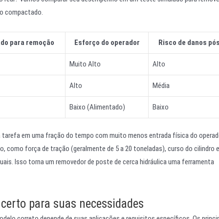
olo compactado.
do para remoção
Esforço do operador
Risco de danos pós
Muito Alto
Alto
Alto
Média
Baixo (Alimentado)
Baixo
a tarefa em uma fração do tempo com muito menos entrada física do operad
 como força de tração (geralmente de 5 a 20 toneladas), curso do cilindro 
uais. Isso torna um removedor de poste de cerca hidráulica uma ferramenta
o certo para suas necessidades
delo correto depende de suas aplicações e requisitos específicos. Os princi