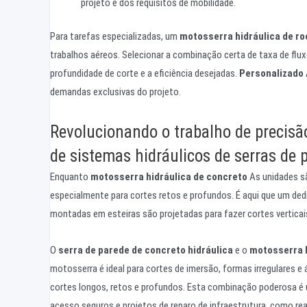
projeto e dos requisitos de mobilidade.
Para tarefas especializadas, um
motosserra hidráulica de r
trabalhos aéreos. Selecionar a combinação certa de taxa de fluxo
profundidade de corte e a eficiência desejadas.
Personalizado
demandas exclusivas do projeto.
Revolucionando o trabalho de precisão
de sistemas hidráulicos de serras de 
Enquanto
motosserra hidráulica de concreto
As unidades sã
especialmente para cortes retos e profundos. É aqui que um de
montadas em esteiras são projetadas para fazer cortes verticai
O
serra de parede de concreto hidráulica
e o
motosserra h
motosserra é ideal para cortes de imersão, formas irregulares e 
cortes longos, retos e profundos. Esta combinação poderosa é 
acesso seguros e projetos de reparo de infraestrutura, como rea