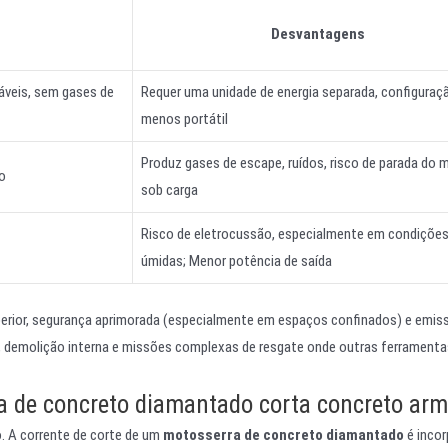
Desvantagens
áveis, sem gases de
Requer uma unidade de energia separada, configuraç
menos portátil
Produz gases de escape, ruídos, risco de parada do 
o
sob carga
Risco de eletrocussão, especialmente em condiçõe
úmidas; Menor potência de saída
uperior, segurança aprimorada (especialmente em espaços confinados) e emis
s, demolição interna e missões complexas de resgate onde outras ferramenta
a de concreto diamantado corta concreto ar
. A corrente de corte de um
motosserra de concreto diamantado
é inco