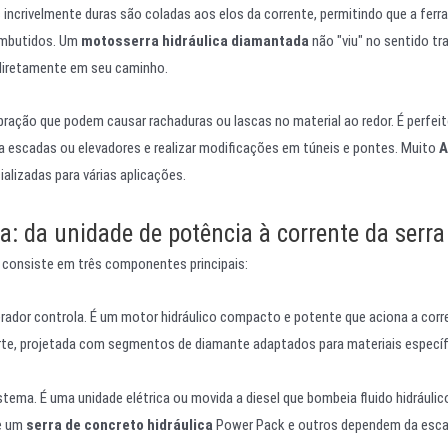
 incrivelmente duras são coladas aos elos da corrente, permitindo que a fer
 embutidos. Um
motosserra hidráulica diamantada
não "viu" no sentido tra
 diretamente em seu caminho.
bração que podem causar rachaduras ou lascas no material ao redor. É perfeit
ara escadas ou elevadores e realizar modificações em túneis e pontes. Muito
A
alizadas para várias aplicações.
: da unidade de potência à corrente da serra
consiste em três componentes principais:
rador controla. É um motor hidráulico compacto e potente que aciona a corr
rte, projetada com segmentos de diamante adaptados para materiais específ
tema. É uma unidade elétrica ou movida a diesel que bombeia fluido hidráulic
re um
serra de concreto hidráulica
Power Pack e outros dependem da esca