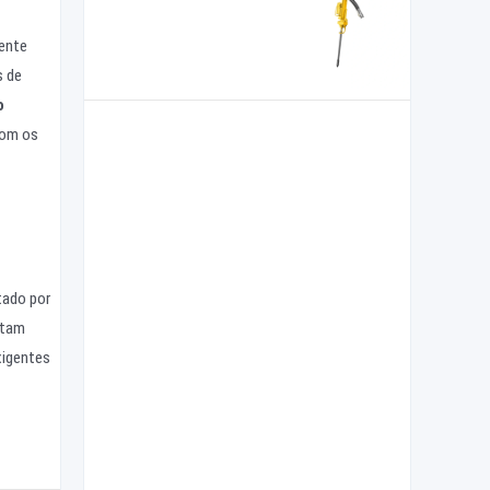
mente
s de
o
com os
tado por
etam
xigentes