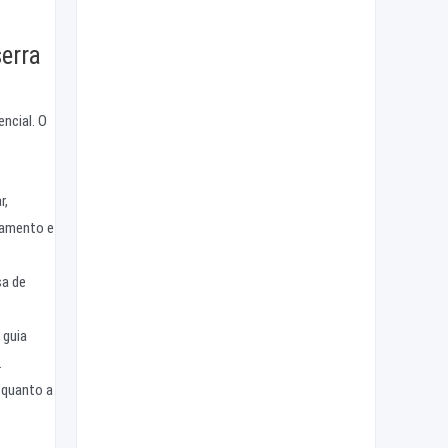
erra
ncial. O
r,
iamento e
sa de
 guia
.
 quanto a