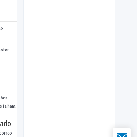
ão
motor
s
sões
s falham.
mado
rporado
E-mail