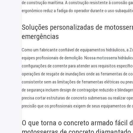
de construção marítima. A construção resistente à corrosão ga
ergonômico reduz a fadiga do operador durante o uso subaquáti
Soluções personalizadas de motosserr
emergências
Como um fabricante confiável de equipamentos hidráulicos, a Z
equipes profissionais de demolição. Nossa motosserra hidráuli
configurações de corrente para atender aos requisitos específic
operações de resgate de inundações onde as ferramentas de cor
consistente sem as limitações de ferramentas elétricas ou pn
de segurança incluem design de contragolpe reduzido e blindage
precisa cortar estruturas de concreto submersas ou realizar op
precisão que os profissionais exigem de seus equipamentos de 
O que torna o concreto armado fácil d
motosserras de concreto diamantado