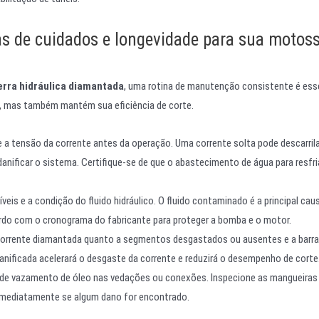
s de cuidados e longevidade para sua motoss
rra hidráulica diamantada
, uma rotina de manutenção consistente é esse
a, mas também mantém sua eficiência de corte.
 a tensão da corrente antes da operação. Uma corrente solta pode descarrila
nificar o sistema. Certifique-se de que o abastecimento de água para resfr
veis e a condição do fluido hidráulico. O fluido contaminado é a principal cau
cordo com o cronograma do fabricante para proteger a bomba e o motor.
corrente diamantada quanto a segmentos desgastados ou ausentes e a barra
danificada acelerará o desgaste da corrente e reduzirá o desempenho de corte
 de vazamento de óleo nas vedações ou conexões. Inspecione as mangueiras
 imediatamente se algum dano for encontrado.