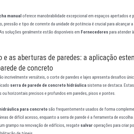
ocha manual
oferece manobrabilidade excepcional em espaços apertados e 
, pressão e tipo de corrente da unidade de potência é crucial para alcançar a
As soluções geralmente estão disponíveis em
Fornecedores
para atender 
 e as aberturas de paredes: a aplicação este
parede de concreto
o incrivelmente versáteis, o corte de paredes e lajes apresenta desafios úni
dicado
serra de parede de concreto hidráulica
sistema se destaca. Estas
s ou horizontais precisos e profundos em paredes, pisos e pontes.
idráulica para concreto
são frequentemente usados de forma complemen
áreas de difícil acesso, enquanto a serra de parede é a ferramenta de escolha
um grampo na renovação de edifícios, resgate
salvar
operações para criar p
bilitação de túneis.