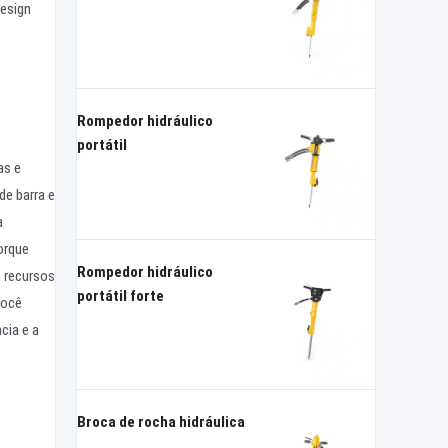
design
Rompedor hidráulico
portátil
as e
de barra e
a
orque
Rompedor hidráulico
 recursos
portátil forte
você
cia e a
Broca de rocha hidráulica