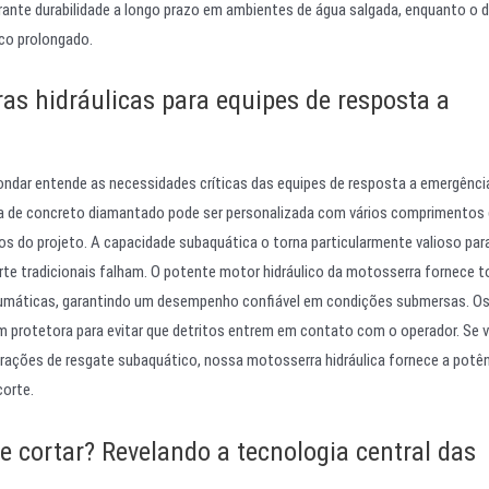
rante durabilidade a longo prazo em ambientes de água salgada, enquanto o 
co prolongado.
as hidráulicas para equipes de resposta a
ondar entende as necessidades críticas das equipes de resposta a emergênci
ca de concreto diamantado pode ser personalizada com vários comprimentos 
os do projeto. A capacidade subaquática o torna particularmente valioso par
te tradicionais falham. O potente motor hidráulico da motosserra fornece t
eumáticas, garantindo um desempenho confiável em condições submersas. Os
m protetora para evitar que detritos entrem em contato com o operador. Se 
erações de resgate subaquático, nossa motosserra hidráulica fornece a potên
corte.
e cortar? Revelando a tecnologia central das