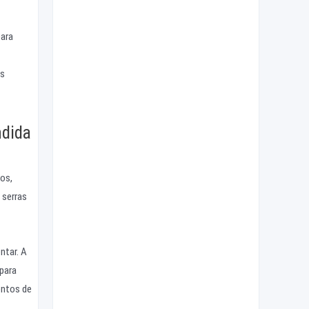
para
às
ndida
cos,
 serras
tar. A
 para
ontos de