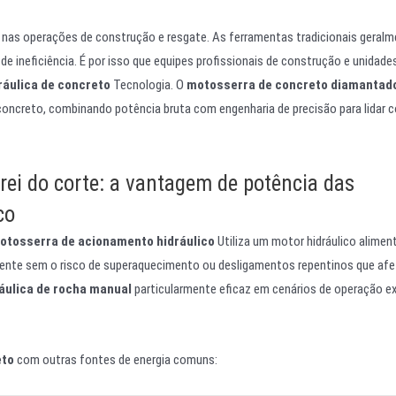
o nas operações de construção e resgate. As ferramentas tradicionais geral
 ineficiência. É por isso que equipes profissionais de construção e unidade
ráulica de concreto
Tecnologia. O
motosserra de concreto diamantad
concreto, combinando potência bruta com engenharia de precisão para lidar 
rei do corte: a vantagem de potência das
co
otosserra de acionamento hidráulico
Utiliza um motor hidráulico alimen
stente sem o risco de superaquecimento ou desligamentos repentinos que af
áulica de rocha manual
particularmente eficaz em cenários de operação e
eto
com outras fontes de energia comuns: