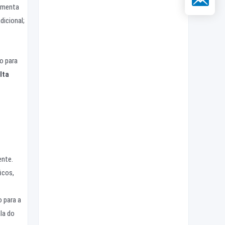
ramenta
dicional;
o para
lta
ente.
icos,
o para a
la do