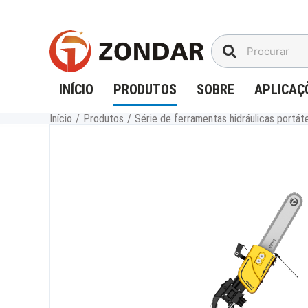
Ir
para
o
conteúdo
INÍCIO
PRODUTOS
SOBRE
APLICAÇ
Início
/
Produtos
/
Série de ferramentas hidráulicas portát