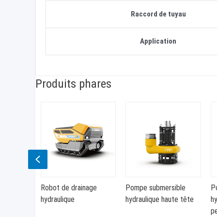
Raccord de tuyau
Application
Produits phares
Previous
arottage
Robot de drainage
Pompe submersible
Po
hydraulique
hydraulique haute tête
hy
p