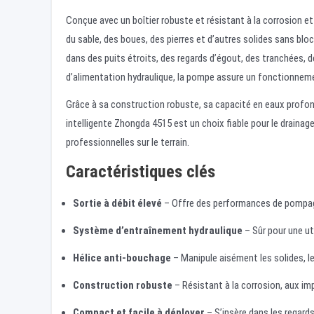
Conçue avec un boîtier robuste et résistant à la corrosion e
du sable, des boues, des pierres et d’autres solides sans b
dans des puits étroits, des regards d’égout, des tranchées, 
d’alimentation hydraulique, la pompe assure un fonctionneme
Grâce à sa construction robuste, sa capacité en eaux profon
intelligente Zhongda 4515 est un choix fiable pour le drainage
professionnelles sur le terrain.
Caractéristiques clés
Sortie à débit élevé
– Offre des performances de pompag
Système d’entraînement hydraulique
– Sûr pour une ut
Hélice anti-bouchage
– Manipule aisément les solides, le
Construction robuste
– Résistant à la corrosion, aux imp
Compact et facile à déployer
– S’insère dans les regard