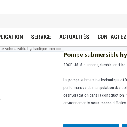
LICATION
SERVICE
ACTUALITÉS
CONTACTEZ
e submersible hydraulique-medium
Pompe submersible h
ZDSP-4515, puissant, durable, anti-bo
La pompe submersible hydraulique offre
performances de manipulation des solide
déshydratation dans la construction, l
environnements sous-marins difficiles.