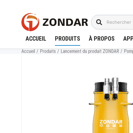
Aller
au
contenu
ACCUEIL
PRODUITS
À PROPOS
APP
Accueil
/
Produits
/
Lancement du produit ZONDAR
/
Pomp