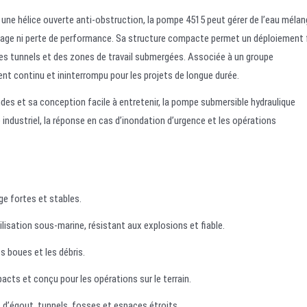
t une hélice ouverte anti-obstruction, la pompe 4515 peut gérer de l’eau mélan
locage ni perte de performance. Sa structure compacte permet un déploiement 
des tunnels et des zones de travail submergées. Associée à un groupe
nt continu et ininterrompu pour les projets de longue durée.
des et sa conception facile à entretenir, la pompe submersible hydraulique
 industriel, la réponse en cas d’inondation d’urgence et les opérations
e fortes et stables.
ilisation sous-marine, résistant aux explosions et fiable.
s boues et les débris.
acts et conçu pour les opérations sur le terrain.
s d’égout, tunnels, fosses et espaces étroits.