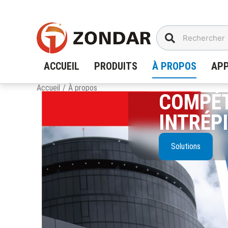
Aller
au
contenu
ACCUEIL
PRODUITS
À PROPOS
APP
Accueil
/
À propos
COMPÉT
INTRÉPI
Solutions