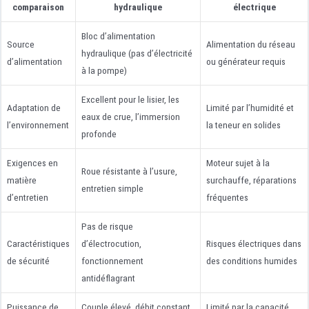
comparaison
hydraulique
électrique
Bloc d’alimentation
Source
Alimentation du réseau
hydraulique (pas d’électricité
d’alimentation
ou générateur requis
à la pompe)
Excellent pour le lisier, les
Adaptation de
Limité par l’humidité et
eaux de crue, l’immersion
l’environnement
la teneur en solides
profonde
Exigences en
Moteur sujet à la
Roue résistante à l’usure,
matière
surchauffe, réparations
entretien simple
d’entretien
fréquentes
Pas de risque
Caractéristiques
d’électrocution,
Risques électriques dans
de sécurité
fonctionnement
des conditions humides
antidéflagrant
Puissance de
Couple élevé, débit constant
Limité par la capacité