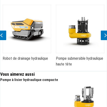
Previous
que
Pompe submersible hydraulique
Pompe à lisier hydraulique 
haute tête
performance
Vous aimerez aussi
Pompe à lisier hydraulique compacte