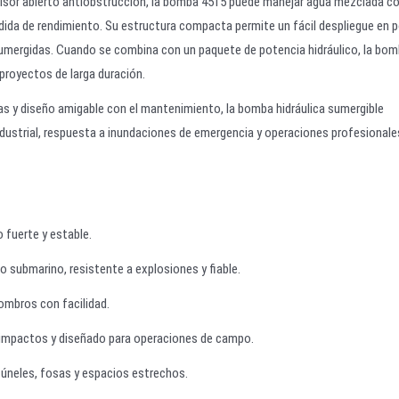
ulsor abierto antiobstrucción, la bomba 4515 puede manejar agua mezclada c
érdida de rendimiento. Su estructura compacta permite un fácil despliegue en 
o sumergidas. Cuando se combina con un paquete de potencia hidráulico, la bo
proyectos de larga duración.
s y diseño amigable con el mantenimiento, la bomba hidráulica sumergible
ndustrial, respuesta a inundaciones de emergencia y operaciones profesionale
fuerte y estable.
 submarino, resistente a explosiones y fiable.
ombros con facilidad.
s impactos y diseñado para operaciones de campo.
 túneles, fosas y espacios estrechos.