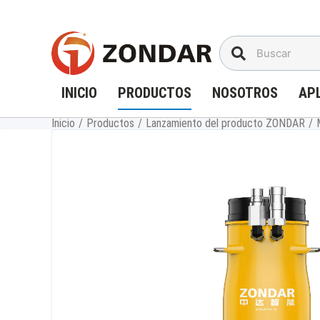
Saltar
al
contenido
INICIO
PRODUCTOS
NOSOTROS
AP
Inicio
/
Productos
/
Lanzamiento del producto ZONDAR
/