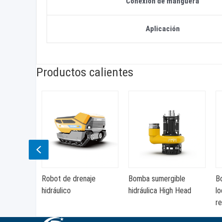
Conexión de manguera
Aplicación
Productos calientes
Previous
Robot de drenaje
Bomba sumergible
B
de núcleo
hidráulico
hidráulica High Head
lo
r