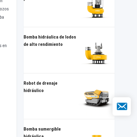
on
pozos
mba
Bomba hidráulica de lodos
de alto rendimiento
s en
Robot de drenaje
hidráulico
Correo elec
Bomba sumergible
hidráulica