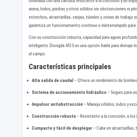
Diseñada con una carcasa resistente a la corrosión y un imp
arena, lodos, piedras y otros sólidos sin obstrucciones ni p
estrechos, alcantarillas, zanjas, túneles y zonas de trabaj
garantiza un funcionamiento continuo e ininterrumpido para 
Con su construcción robusta, capacidad para aguas profunda
inteligente Zhongda 4515 es una opción fiable para drenaje i
el campo.
Características principales
Alta salida de caudal
– Ofrece un rendimiento de bombeo 
Sistema de accionamiento hidráulico
– Seguro para uso
Impulsor antiobstrucción
– Maneja sólidos, lodos y esc
Construcción robusta
– Resistente a la corrosión, a lo
Compacto y fácil de desplegar
– Cabe en alcantarillas,