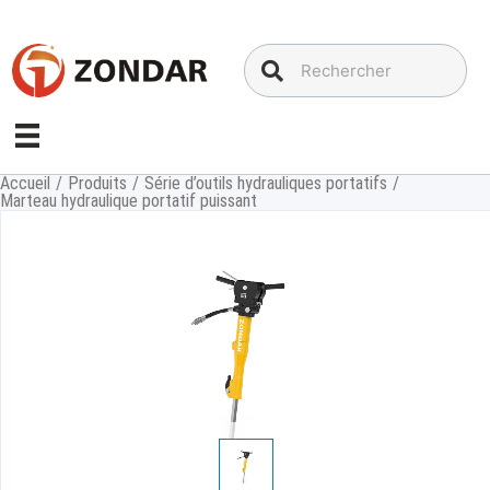
Aller
au
contenu
Accueil
/
Produits
/
Série d’outils hydrauliques portatifs
/
Marteau hydraulique portatif puissant