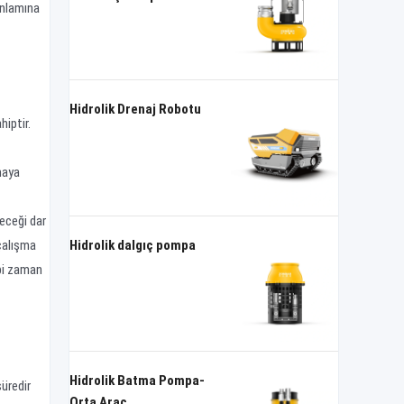
anlamına
Hidrolik Drenaj Robotu
iptir.
maya
eceği dar
Hidrolik dalgıç pompa
 çalışma
ibi zaman
Hidrolik Batma Pompa-
üredir
Orta Araç