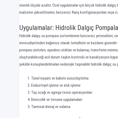
önemli ölçüde azaltır. Özel uygulamalar için birçok hidrolik dalgıç 
malzeme yükseltmeleri, benzersiz flanş konfigürasyonları veya öze
Uygulamalar: Hidrolik Dalgıç Pompal
Hidrolik dalgıç su pompası sistemlerinin benzersiz yetenekleri, on
mevcudiyetinden bağımsız olarak temellerin ve kazıların güvenilir ş
pompası üniteleri, aşındırıcı atıkları ve bulamaç transferini minimu
oluşturabileceği acil durum taşkın kontrolü ve kanalizasyon bypass
şekilde konuşlandırılmaları nedeniyle taşınabilir hidrolik dalgıç su
Tünel inşaatı ve bakımı susuzlaştırma
Endüstriyel işleme ve atık işleme
Taş ocağı ve agrega tesisi operasyonları
Denizcilik ve tersane uygulamaları
Tarımsal drenaj ve sulama