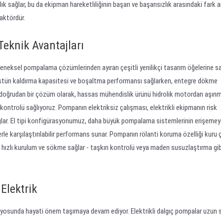
ık sağlar, bu da ekipman hareketliliğinin başarı ve başarısızlık arasındaki fark 
aktördür.
eknik Avantajları
leneksel pompalama çözümlerinden ayıran çeşitli yenilikçi tasarım öğelerine sah
 üstün kaldırma kapasitesi ve boşaltma performansı sağlarken, entegre dökme
 doğrudan bir çözüm olarak, hassas mühendislik ürünü hidrolik motordan aşın
 kontrolü sağlıyoruz. Pompanın elektriksiz çalışması, elektrikli ekipmanın risk
sağlar. El tipi konfigürasyonumuz, daha büyük pompalama sistemlerinin erişemey
lerle karşılaştırılabilir performans sunar. Pompanın rölanti koruma özelliği kuru
aları hızlı kurulum ve sökme sağlar - taşkın kontrolü veya maden susuzlaştırma g
Elektrik
naryosunda hayati önem taşımaya devam ediyor. Elektrikli dalgıç pompalar uzun s