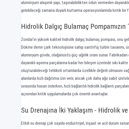
alüminyum alaşımlı yapı, taşınabilirlikten ödün vermeden dayanıklıl
gelebileceği zamana duyarlı kurtarma operasyonlarında kritik bir f
Hidrolik Dalgıç Bulamaç Pompamızın T
Zondar'ın yüksek kaliteli hidrolik dalgıç bulamaç pompası, onu ge
Dökme demir çark teknolojisine sahip santrifüj türbin tasarımı,
alüminyum gövde, olağanüstü güç-ağırlık oranı sunar. Fabrikadan
dayanıklı aşınma parçalarına kadar her bileşen üzerinde sıkı kalite
oluşturabileceği tehlikeli ortamlarda özellikle değerli olmasını 
alanlarda hızlı dağıtıma izin verir, ancak çok daha ağır sabit ünite
sırasında hasarı önlerken, hızlı bağlantılı hidrolik bağlantı parç
açısından kritik uygulamalarda çok önemli avantajlar.
Su Drenajına İki Yaklaşım - Hidrolik ve 
Etkili su drenajı çok sayıda endüstriyel, inşaat ve acil durum se