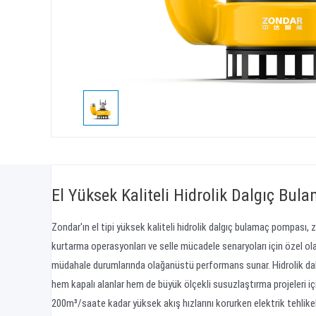
El Yüksek Kaliteli Hidrolik Dalgıç Bu
Zondar'ın el tipi yüksek kaliteli hidrolik dalgıç bulamaç pompası, z
kurtarma operasyonları ve selle mücadele senaryoları için özel ol
müdahale durumlarında olağanüstü performans sunar. Hidrolik dalgı
hem kapalı alanlar hem de büyük ölçekli susuzlaştırma projeleri içi
200m³/saate kadar yüksek akış hızlarını korurken elektrik tehlikeler