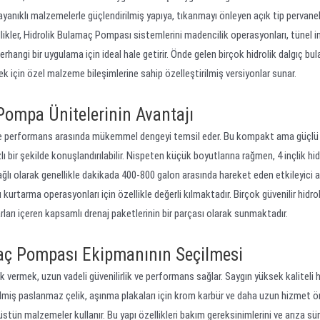
yanıklı malzemelerle güçlendirilmiş yapıya, tıkanmayı önleyen açık tip pervane
llikler, Hidrolik Bulamaç Pompası sistemlerini madencilik operasyonları, tünel i
erhangi bir uygulama için ideal hale getirir. Önde gelen birçok hidrolik dalgıç b
mek için özel malzeme bileşimlerine sahip özelleştirilmiş versiyonlar sunar.
 Pompa Ünitelerinin Avantajı
lik ve performans arasında mükemmel dengeyi temsil eder. Bu kompakt ama güçlü 
 bir şekilde konuşlandırılabilir. Nispeten küçük boyutlarına rağmen, 4 inçlik hid
ğlı olarak genellikle dakikada 400-800 galon arasında hareket eden etkileyici ak
 kurtarma operasyonları için özellikle değerli kılmaktadır. Birçok güvenilir hidrol
arları içeren kapsamlı drenaj paketlerinin bir parçası olarak sunmaktadır.
maç Pompası Ekipmanının Seçilmesi
vermek, uzun vadeli güvenilirlik ve performans sağlar. Saygın yüksek kaliteli h
irilmiş paslanmaz çelik, aşınma plakaları için krom karbür ve daha uzun hizmet ö
tün malzemeler kullanır. Bu yapı özellikleri bakım gereksinimlerini ve arıza sür