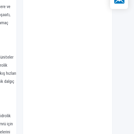
lere ve
nşaatı,
ulamaç
üniteler
rolik
ış hızları
ik dalgıç
idrolik
mrü için
elerini