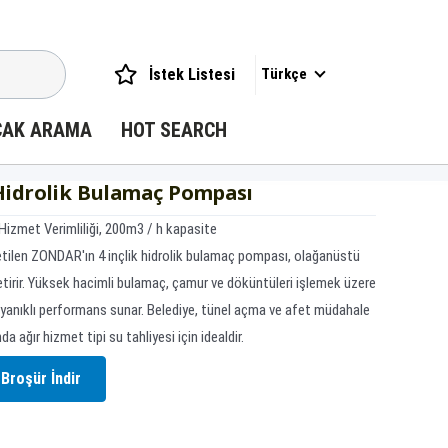
İstek Listesi
Türkçe
CAK ARAMA
HOT SEARCH
Hidrolik Bulamaç Pompası
izmet Verimliliği, 200m3 / h kapasite
retilen ZONDAR'ın 4 inçlik hidrolik bulamaç pompası, olağanüstü
 getirir. Yüksek hacimli bulamaç, çamur ve döküntüleri işlemek üzere
ayanıklı performans sunar. Belediye, tünel açma ve afet müdahale
a ağır hizmet tipi su tahliyesi için idealdir.
Broşür İndir