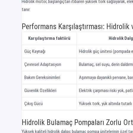
Hidrolik motor, başlangıçtan itibaren yüksek tork sağlayarak, elekt
tanır.
Performans Karşılaştırması: Hidrolik 
Karşılaştırma faktörü
Hidrolik Dal
Güç Kaynağı
Hidrolik güç ünitesi (pompada e
Çevresel Adaptasyon
Bulamaç, sel suyu, derin daldı
Bakım Gereksinimleri
Aşınmaya dayanıklı pervane, ba
Güvenlik Özellikleri
Elektrik çarpması riski yok, pa
Çıkış Gücü
Yüksek tork, yük altında tutarlı 
Hidrolik Bulamaç Pompaları Zorlu Or
Yüksek kaliteli hidrolik dalgıç bulamaç pompa ünitelerinin özel tasa