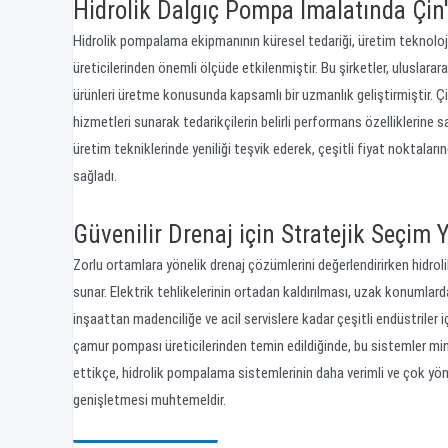
Hidrolik Dalgıç Pompa İmalatında Çin'
Hidrolik pompalama ekipmanının küresel tedariği, üretim teknoloji
üreticilerinden önemli ölçüde etkilenmiştir. Bu şirketler, uluslara
ürünleri üretme konusunda kapsamlı bir uzmanlık geliştirmiştir. Ç
hizmetleri sunarak tedarikçilerin belirli performans özelliklerin
üretim tekniklerinde yeniliği teşvik ederek, çeşitli fiyat noktalar
sağladı.
Güvenilir Drenaj için Stratejik Seçim
Zorlu ortamlara yönelik drenaj çözümlerini değerlendirirken hidrol
sunar. Elektrik tehlikelerinin ortadan kaldırılması, uzak konumlar
inşaattan madenciliğe ve acil servislere kadar çeşitli endüstriler iç
çamur pompası üreticilerinden temin edildiğinde, bu sistemler min
ettikçe, hidrolik pompalama sistemlerinin daha verimli ve çok yönl
genişletmesi muhtemeldir.