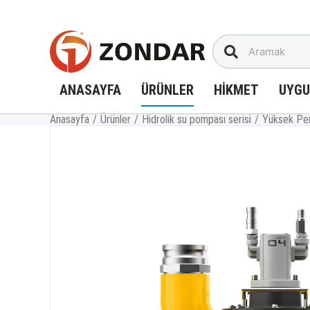
İçeriğe
geç
ANASAYFA
ÜRÜNLER
HIKMET
UYG
Anasayfa
/
Ürünler
/
Hidrolik su pompası serisi
/
Yüksek Per