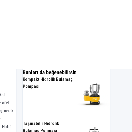
Bunları da beğenebilirsin
Kompakt Hidrolik Bulamaç
Pompası
Acil
e afet
eştirerek
z
Taşınabilir Hidrolik
. Hafif
Bulamaç Pompası