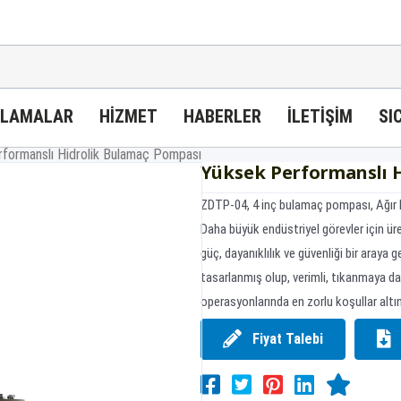
ULAMALAR
HIZMET
HABERLER
İLETIŞIM
SI
formanslı Hidrolik Bulamaç Pompası
Yüksek Performanslı 
ZDTP-04, 4 inç bulamaç pompası, Ağır H
Daha büyük endüstriyel görevler için ü
güç, dayanıklılık ve güvenliği bir araya
tasarlanmış olup, verimli, tıkanmaya d
operasyonlarında en zorlu koşullar altınd
Fiyat Talebi