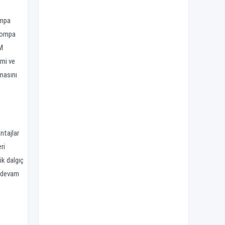
ompa
 pompa
EM
imi ve
lmasını
ntajlar
ri
ik dalgıç
e devam