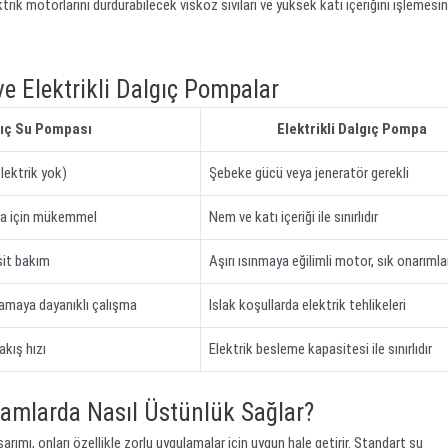
rik motorlarını durdurabilecek viskoz sıvıları ve yüksek katı içeriğini işlemesi
ve Elektrikli Dalgıç Pompalar
gıç Su Pompası
Elektrikli Dalgıç Pompa
lektrik yok)
Şebeke gücü veya jeneratör gerekli
rma için mükemmel
Nem ve katı içeriği ile sınırlıdır
sit bakım
Aşırı ısınmaya eğilimli motor, sık onarımla
tlamaya dayanıklı çalışma
Islak koşullarda elektrik tehlikeleri
akış hızı
Elektrik besleme kapasitesi ile sınırlıdır
tamlarda Nasıl Üstünlük Sağlar?
rımı, onları özellikle zorlu uygulamalar için uygun hale getirir. Standart su