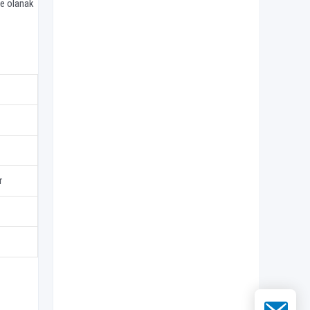
ne olanak
r
E-posta