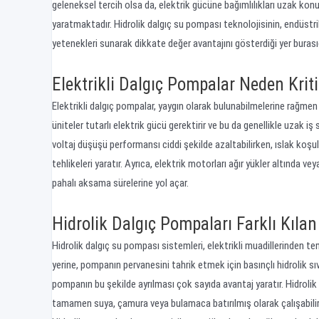
geleneksel tercih olsa da, elektrik gücüne bağımlılıkları uzak konu
yaratmaktadır. Hidrolik dalgıç su pompası teknolojisinin, endüstri
yetenekleri sunarak dikkate değer avantajını gösterdiği yer burasıd
Elektrikli Dalgıç Pompalar Neden Kriti
Elektrikli dalgıç pompalar, yaygın olarak bulunabilmelerine rağmen ü
üniteler tutarlı elektrik gücü gerektirir ve bu da genellikle uzak 
voltaj düşüşü performansı ciddi şekilde azaltabilirken, ıslak koşul
tehlikeleri yaratır. Ayrıca, elektrik motorları ağır yükler altında vey
pahalı aksama sürelerine yol açar.
Hidrolik Dalgıç Pompaları Farklı Kılan
Hidrolik dalgıç su pompası sistemleri, elektrikli muadillerinden te
yerine, pompanın pervanesini tahrik etmek için basınçlı hidrolik sıv
pompanın bu şekilde ayrılması çok sayıda avantaj yaratır. Hidroli
tamamen suya, çamura veya bulamaca batırılmış olarak çalışabilir, kıv