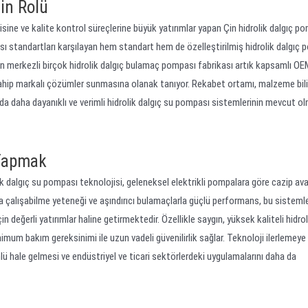
in Rolü
sine ve kalite kontrol süreçlerine büyük yatırımlar yapan Çin hidrolik dalgıç p
rası standartları karşılayan hem standart hem de özelleştirilmiş hidrolik dalgıç
in merkezli birçok hidrolik dalgıç bulamaç pompası fabrikası artık kapsamlı O
e sahip markalı çözümler sunmasına olanak tanıyor. Rekabet ortamı, malzeme bil
ında daha dayanıklı ve verimli hidrolik dalgıç su pompası sistemlerinin mevcut o
 Yapmak
ik dalgıç su pompası teknolojisi, geleneksel elektrikli pompalara göre cazip ava
da çalışabilme yeteneği ve aşındırıcı bulamaçlarla güçlü performans, bu sistemle
in değerli yatırımlar haline getirmektedir. Özellikle saygın, yüksek kaliteli hidrol
imum bakım gereksinimi ile uzun vadeli güvenilirlik sağlar. Teknoloji ilerlemey
ü hale gelmesi ve endüstriyel ve ticari sektörlerdeki uygulamalarını daha da