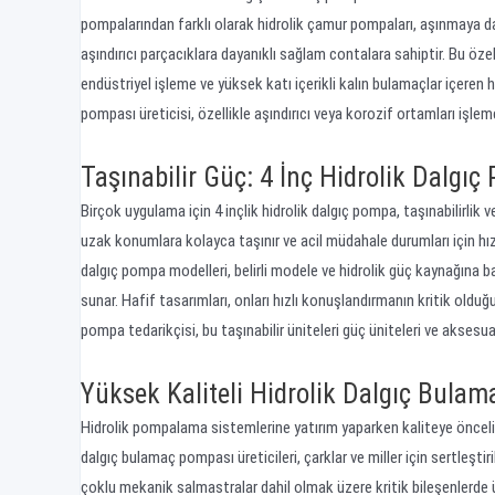
pompalarından farklı olarak hidrolik çamur pompaları, aşınmaya da
aşındırıcı parçacıklara dayanıklı sağlam contalara sahiptir. Bu öze
endüstriyel işleme ve yüksek katı içerikli kalın bulamaçlar içeren h
pompası üreticisi, özellikle aşındırıcı veya korozif ortamları işle
Taşınabilir Güç: 4 İnç Hidrolik Dalgıç
Birçok uygulama için 4 inçlik hidrolik dalgıç pompa, taşınabilir
uzak konumlara kolayca taşınır ve acil müdahale durumları için hızlı
dalgıç pompa modelleri, belirli modele ve hidrolik güç kaynağına ba
sunar. Hafif tasarımları, onları hızlı konuşlandırmanın kritik olduğu
pompa tedarikçisi, bu taşınabilir üniteleri güç üniteleri ve aksesu
Yüksek Kaliteli Hidrolik Dalgıç Bula
Hidrolik pompalama sistemlerine yatırım yaparken kaliteye öncelik 
dalgıç bulamaç pompası üreticileri, çarklar ve miller için sertleşt
çoklu mekanik salmastralar dahil olmak üzere kritik bileşenlerde üs