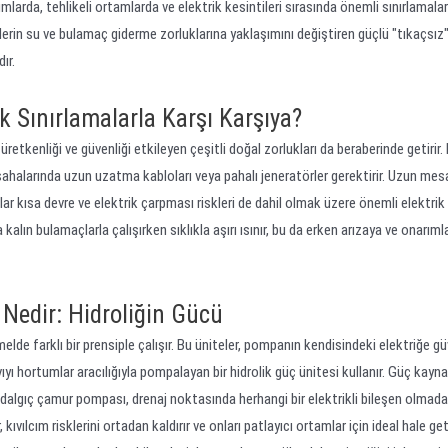
mlarda, tehlikeli ortamlarda ve elektrik kesintileri sırasında önemli sınırlamalar
lerin su ve bulamaç giderme zorluklarına yaklaşımını değiştiren güçlü "tıkaçsız"
ır.
k Sınırlamalarla Karşı Karşıya?
retkenliği ve güvenliği etkileyen çeşitli doğal zorlukları da beraberinde getirir.
iş sahalarında uzun uzatma kabloları veya pahalı jeneratörler gerektirir. Uzun mes
lar kısa devre ve elektrik çarpması riskleri de dahil olmak üzere önemli elektrik
a kalın bulamaçlarla çalışırken sıklıkla aşırı ısınır, bu da erken arızaya ve onarımla
 Nedir: Hidroliğin Gücü
melde farklı bir prensiple çalışır. Bu üniteler, pompanın kendisindeki elektriğe 
ıyı hortumlar aracılığıyla pompalayan bir hidrolik güç ünitesi kullanır. Güç kayna
k dalgıç çamur pompası, drenaj noktasında herhangi bir elektrikli bileşen olmad
ılcım risklerini ortadan kaldırır ve onları patlayıcı ortamlar için ideal hale geti