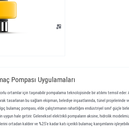
lamaç Pompası Uygulamaları
orlu ortamlar için taşınabilir pompalama teknolojisinde bir atılımı temsil eder. 
arak tasarlanan bu sağlam ekipman, belediye inşaatlarında, tünel projelerinde v
ç bulamaç pompası, elde çalıştırmanın rahatlığını endüstriyel sınıf güçle birl
n uygun hale getirir. Geleneksel elektrikli pompaların aksine, hidrolik modelimi
ini ortadan kaldırır ve %25'e kadar katı içerikli bulamaç karışımlarını işleyebilir