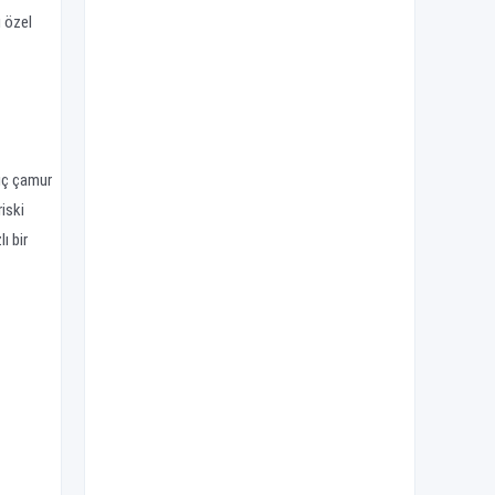
ı özel
gıç çamur
riski
ı bir