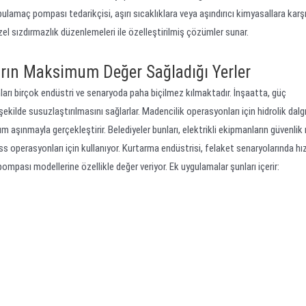
bulamaç pompası tedarikçisi, aşırı sıcaklıklara veya aşındırıcı kimyasallara karş
l sızdırmazlık düzenlemeleri ile özelleştirilmiş çözümler sunar.
arın Maksimum Değer Sağladığı Yerler
ları birçok endüstri ve senaryoda paha biçilmez kılmaktadır. İnşaatta, güç
ekilde susuzlaştırılmasını sağlarlar. Madencilik operasyonları için hidrolik dal
m aşınmayla gerçekleştirir. Belediyeler bunları, elektrikli ekipmanların güvenlik 
 operasyonları için kullanıyor. Kurtarma endüstrisi, felaket senaryolarında hızl
 pompası modellerine özellikle değer veriyor. Ek uygulamalar şunları içerir: