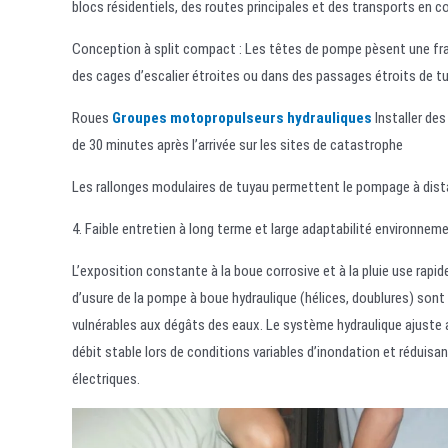
blocs résidentiels, des routes principales et des transports en c
Conception à split compact : Les têtes de pompe pèsent une fra
des cages d’escalier étroites ou dans des passages étroits de t
Roues
Groupes motopropulseurs hydrauliques
Installer de
de 30 minutes après l’arrivée sur les sites de catastrophe
Les rallonges modulaires de tuyau permettent le pompage à dista
4. Faible entretien à long terme et large adaptabilité environnem
L’exposition constante à la boue corrosive et à la pluie use ra
d’usure de la pompe à boue hydraulique (hélices, doublures) sont
vulnérables aux dégâts des eaux. Le système hydraulique ajuste
débit stable lors de conditions variables d’inondation et réduis
électriques.