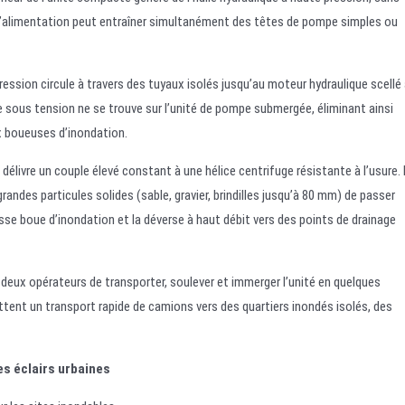
 d’alimentation peut entraîner simultanément des têtes de pompe simples ou
ession circule à travers des tuyaux isolés jusqu’au moteur hydraulique scellé
ce sous tension ne se trouve sur l’unité de pompe submergée, éliminant ainsi
ux boueuses d’inondation.
élivre un couple élevé constant à une hélice centrifuge résistante à l’usure.
des particules solides (sable, gravier, brindilles jusqu’à 80 mm) de passer
sse boue d’inondation et la déverse à haut débit vers des points de drainage
deux opérateurs de transporter, soulever et immerger l’unité en quelques
ent un transport rapide de camions vers des quartiers inondés isolés, des
s éclairs urbaines