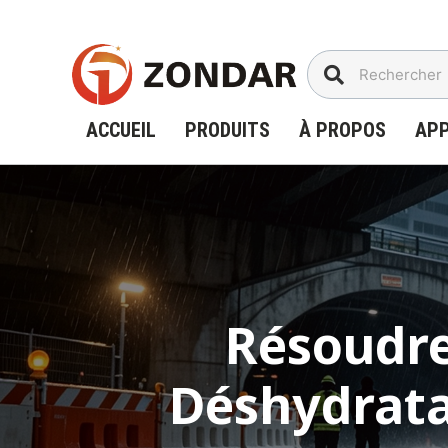
Aller
au
contenu
ACCUEIL
PRODUITS
À PROPOS
APP
Résoudre
Déshydrata