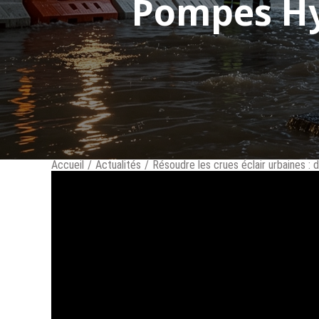
Pompes Hy
Accueil
/
Actualités
/
Résoudre les crues éclair urbaines :