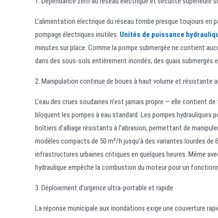
1. Dépendance zéro au réseau électrique et sécurité supérieure su
L’alimentation électrique du réseau tombe presque toujours en 
pompage électriques inutiles.
Unités de puissance hydrauliq
minutes sur place. Comme la pompe submergée ne contient aucune
dans des sous-sols entièrement inondés, des quais submergés et
2. Manipulation continue de boues à haut volume et résistante 
L’eau des crues soudaines n’est jamais propre — elle contient de
bloquent les pompes à eau standard. Les pompes hydrauliques 
boîtiers d’alliage résistants à l’abrasion, permettant de manipule
modèles compacts de 50 m³/h jusqu’à des variantes lourdes de 
infrastructures urbaines critiques en quelques heures. Même av
hydraulique empêche la combustion du moteur pour un fonctionn
3. Déploiement d’urgence ultra-portable et rapide
La réponse municipale aux inondations exige une couverture rap