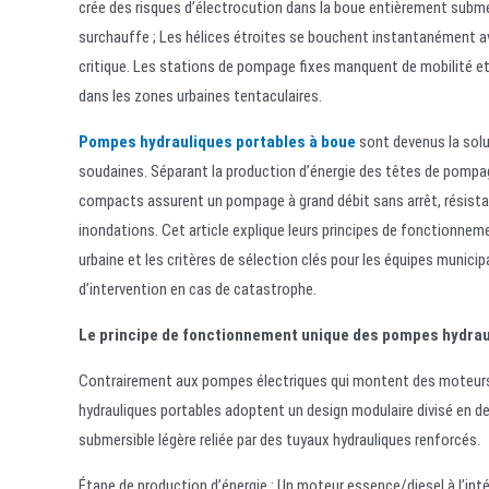
crée des risques d’électrocution dans la boue entièrement subm
surchauffe ; Les hélices étroites se bouchent instantanément ave
critique. Les stations de pompage fixes manquent de mobilité 
dans les zones urbaines tentaculaires.
Pompes hydrauliques portables à boue
sont devenus la solu
soudaines. Séparant la production d’énergie des têtes de pomp
compacts assurent un pompage à grand débit sans arrêt, résista
inondations. Cet article explique leurs principes de fonctionnem
urbaine et les critères de sélection clés pour les équipes munici
d’intervention en cas de catastrophe.
Le principe de fonctionnement unique des pompes hydrau
Contrairement aux pompes électriques qui montent des moteurs v
hydrauliques portables adoptent un design modulaire divisé en de
submersible légère reliée par des tuyaux hydrauliques renforcés.
Étape de production d’énergie : Un moteur essence/diesel à l’inté