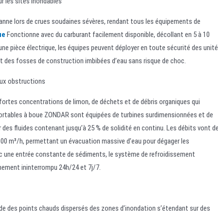
r les sites inondables
panne lors de crues soudaines sévères, rendant tous les équipements de
ue
Fonctionne avec du carburant facilement disponible, décollant en 5 à 10
 pièce électrique, les équipes peuvent déployer en toute sécurité des unit
 des fosses de construction imbibées d’eau sans risque de choc.
aux obstructions
 fortes concentrations de limon, de déchets et de débris organiques qui
portables à boue ZONDAR sont équipées de turbines surdimensionnées et de
r des fluides contenant jusqu’à 25 % de solidité en continu. Les débits vont d
600 m³/h, permettant un évacuation massive d’eau pour dégager les
ec une entrée constante de sédiments, le système de refroidissement
ement ininterrompu 24h/24 et 7j/7.
ide des points chauds dispersés des zones d’inondation s’étendant sur des