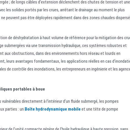
ergée ; de longs câbles d’extension déclenchent des chutes de tension et une
c les solides portés par les crues, arrêtant le drainage au moment le plus
et ne peuvent pas être déployées rapidement dans des zones chaudes dispers
tion de déshydratation à haut volume de référence pour la mitigation des cr
age submergées via une transmission hydraulique, ces systèmes robustes et
nt aux obstructions, dans des environnements hors réseau et lourds en
ent, leurs avantages fondamentaux, les applications réelles en cas d’inondat
pales de contrôle des inondations, les entrepreneurs en ingénierie et les agenc
liques portables à boue
ulnérables directement à l’intérieur d’un fluide submergé, les pompes
ux parties : un
Boîte hydrodynamique mobile
et une tête de pompe
rieur de l’unité compacte génère de l’huile hydraulique à haute pression, sans