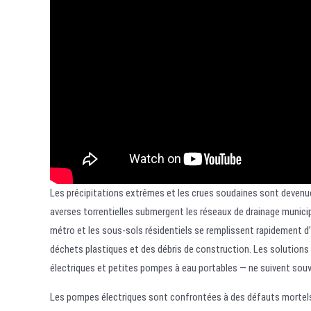
Les précipitations extrêmes et les crues soudaines sont devenue
averses torrentielles submergent les réseaux de drainage municipa
métro et les sous-sols résidentiels se remplissent rapidement d
déchets plastiques et des débris de construction. Les solutions
électriques et petites pompes à eau portables — ne suivent souve
Les pompes électriques sont confrontées à des défauts mortels 