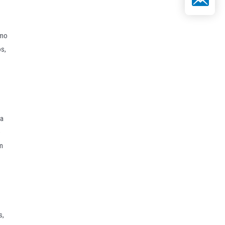
omo
s,
ga
e
em
s,