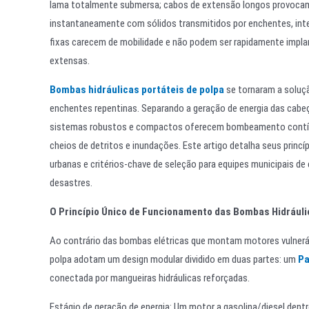
lama totalmente submersa; cabos de extensão longos provocam
instantaneamente com sólidos transmitidos por enchentes, i
fixas carecem de mobilidade e não podem ser rapidamente impl
extensas.
Bombas hidráulicas portáteis de polpa
se tornaram a soluç
enchentes repentinas. Separando a geração de energia das cab
sistemas robustos e compactos oferecem bombeamento contínuo
cheios de detritos e inundações. Este artigo detalha seus princ
urbanas e critérios-chave de seleção para equipes municipais de
desastres.
O Princípio Único de Funcionamento das Bombas Hidráuli
Ao contrário das bombas elétricas que montam motores vulneráv
polpa adotam um design modular dividido em duas partes: um
Pa
conectada por mangueiras hidráulicas reforçadas.
Estágio de geração de energia: Um motor a gasolina/diesel dentr