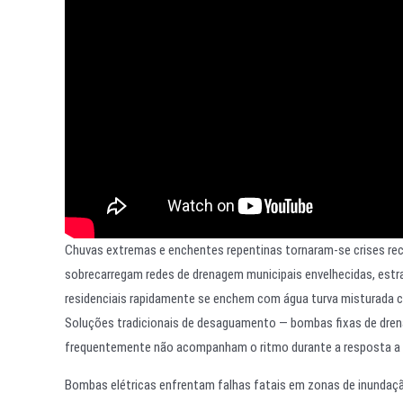
Chuvas extremas e enchentes repentinas tornaram-se crises rec
sobrecarregam redes de drenagem municipais envelhecidas, estr
residenciais rapidamente se enchem com água turva misturada co
Soluções tradicionais de desaguamento — bombas fixas de dren
frequentemente não acompanham o ritmo durante a resposta a 
Bombas elétricas enfrentam falhas fatais em zonas de inundação