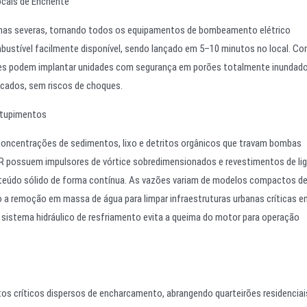
ocais de Enchente
tinas severas, tornando todos os equipamentos de bombeamento elétrico
ustível facilmente disponível, sendo lançado em 5–10 minutos no local. C
es podem implantar unidades com segurança em porões totalmente inundado
cados, sem riscos de choques.
entupimentos
 concentrações de sedimentos, lixo e detritos orgânicos que travam bombas
R possuem impulsores de vórtice sobredimensionados e revestimentos de li
teúdo sólido de forma contínua. As vazões variam de modelos compactos d
do a remoção em massa de água para limpar infraestruturas urbanas críticas 
istema hidráulico de resfriamento evita a queima do motor para operação
tos críticos dispersos de encharcamento, abrangendo quarteirões residenciai