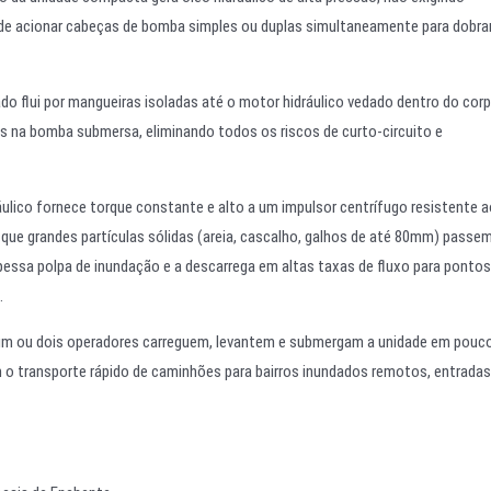
pode acionar cabeças de bomba simples ou duplas simultaneamente para dobrar
ado flui por mangueiras isoladas até o motor hidráulico vedado dentro do cor
s na bomba submersa, eliminando todos os riscos de curto-circuito e
lico fornece torque constante e alto a um impulsor centrífugo resistente a
que grandes partículas sólidas (areia, cascalho, galhos de até 80mm) passe
ssa polpa de inundação e a descarrega em altas taxas de fluxo para pontos
.
 um ou dois operadores carreguem, levantem e submergam a unidade em pouc
o transporte rápido de caminhões para bairros inundados remotos, entradas