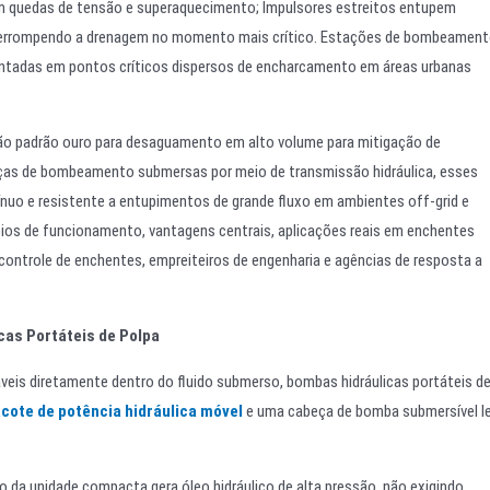
 quedas de tensão e superaquecimento; Impulsores estreitos entupem
nterrompendo a drenagem no momento mais crítico. Estações de bombeamen
antadas em pontos críticos dispersos de encharcamento em áreas urbanas
ão padrão ouro para desaguamento em alto volume para mitigação de
eças de bombeamento submersas por meio de transmissão hidráulica, esses
 e resistente a entupimentos de grande fluxo em ambientes off-grid e
ípios de funcionamento, vantagens centrais, aplicações reais em enchentes
 controle de enchentes, empreiteiros de engenharia e agências de resposta a
cas Portáteis de Polpa
eis diretamente dentro do fluido submerso, bombas hidráulicas portáteis d
cote de potência hidráulica móvel
e uma cabeça de bomba submersível l
o da unidade compacta gera óleo hidráulico de alta pressão, não exigindo