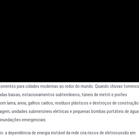
orrentes para cidades modernas ao redor do mundo. Quando chuvas torrenci
adas baixas, estacionamentos subterrâneos, túneis de metrô e porões
m lama, areia, galhos caídos, resíduos plásticos e destroços de construção
agem, unidades submersíveis elétricas e pequenas bombas portáteis de água
inundações emergenciais.
: a dependência de energia instável da rede cria riscos de eletrocussão em