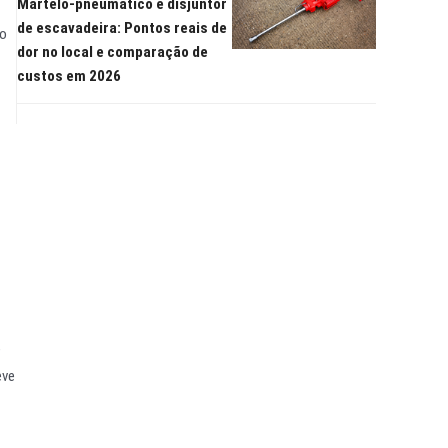
Martelo-pneumático e disjuntor
de escavadeira: Pontos reais de
to
dor no local e comparação de
custos em 2026
e
eve