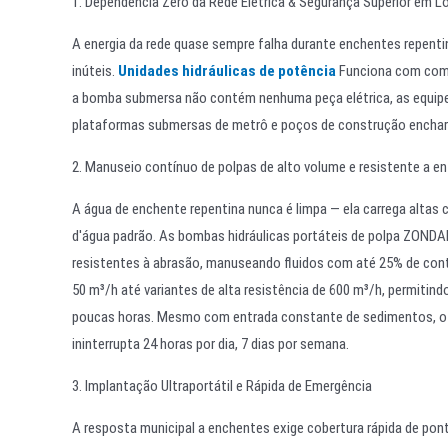
1. Dependência Zero da Rede Elétrica & Segurança Superior em L
A energia da rede quase sempre falha durante enchentes repen
inúteis.
Unidades hidráulicas de potência
Funciona com comb
a bomba submersa não contém nenhuma peça elétrica, as equip
plataformas submersas de metrô e poços de construção enchar
2. Manuseio contínuo de polpas de alto volume e resistente a 
A água de enchente repentina nunca é limpa — ela carrega altas
d'água padrão. As bombas hidráulicas portáteis de polpa ZONDA
resistentes à abrasão, manuseando fluidos com até 25% de con
50 m³/h até variantes de alta resistência de 600 m³/h, permitin
poucas horas. Mesmo com entrada constante de sedimentos, o s
ininterrupta 24 horas por dia, 7 dias por semana.
3. Implantação Ultraportátil e Rápida de Emergência
A resposta municipal a enchentes exige cobertura rápida de pon